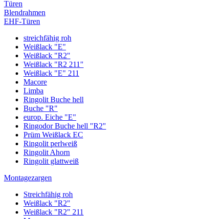
Türen
Blendrahmen
EHF-Türen
streichfähig roh
Weißlack "E"
Weißlack "R2"
Weißlack "R2 211"
Weißlack "E" 211
Macore
Limba
Ringolit Buche hell
Buche "R"
europ. Eiche "E"
Ringodor Buche hell "R2"
Prüm Weißlack EC
Ringolit perlweiß
Ringolit Ahorn
Ringolit glattweiß
Montagezargen
Streichfähig roh
Weißlack "R2"
Weißlack "R2" 211