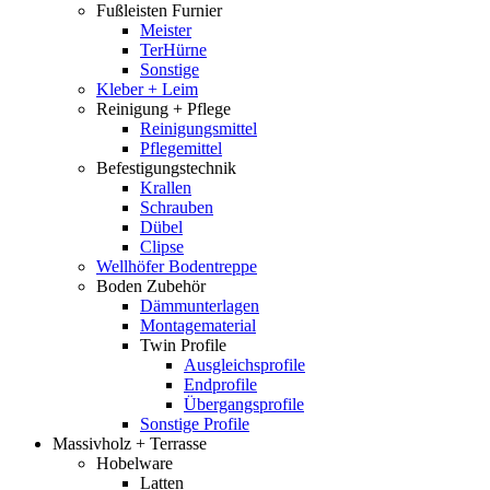
Fußleisten Furnier
Meister
TerHürne
Sonstige
Kleber + Leim
Reinigung + Pflege
Reinigungsmittel
Pflegemittel
Befestigungstechnik
Krallen
Schrauben
Dübel
Clipse
Wellhöfer Bodentreppe
Boden Zubehör
Dämmunterlagen
Montagematerial
Twin Profile
Ausgleichsprofile
Endprofile
Übergangsprofile
Sonstige Profile
Massivholz + Terrasse
Hobelware
Latten