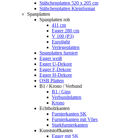
Stäbchenplatten 520 x 205 cm
Stäbchenplatten Kleinformat
Spanplatten
Spanplatten roh
411 cm
Egger 280 cm
V 100 (P3)
Eurolight
Verlegeplatten
Spanplatten furniert
Egger weiß
Egger U-Dekore
Egger F-Dekore
Egger H-Dekore
OSB Platten
B1 / Krono / Verbund
B1 / Gips
Verbundplatten
Krono
Echtholzkanten
Furnierkanten SK
Furnierkanten mit Vlies
Starkfurnierkanten
Kunststoffkanten
Egger mit SK