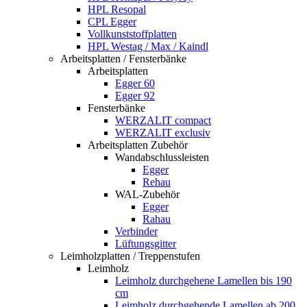
HPL Resopal
CPL Egger
Vollkunststoffplatten
HPL Westag / Max / Kaindl
Arbeitsplatten / Fensterbänke
Arbeitsplatten
Egger 60
Egger 92
Fensterbänke
WERZALIT compact
WERZALIT exclusiv
Arbeitsplatten Zubehör
Wandabschlussleisten
Egger
Rehau
WAL-Zubehör
Egger
Rahau
Verbinder
Lüftungsgitter
Leimholzplatten / Treppenstufen
Leimholz
Leimholz durchgehene Lamellen bis 190
cm
Leimholz durchgehende Lamellen ab 200