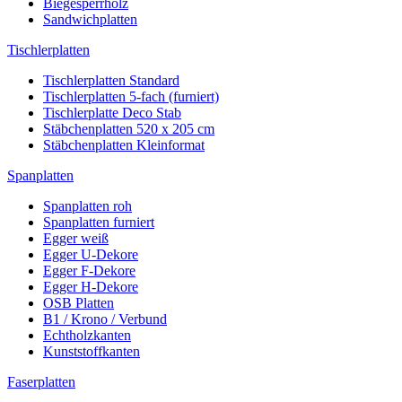
Biegesperrholz
Sandwichplatten
Tischlerplatten
Tischlerplatten Standard
Tischlerplatten 5-fach (furniert)
Tischlerplatte Deco Stab
Stäbchenplatten 520 x 205 cm
Stäbchenplatten Kleinformat
Spanplatten
Spanplatten roh
Spanplatten furniert
Egger weiß
Egger U-Dekore
Egger F-Dekore
Egger H-Dekore
OSB Platten
B1 / Krono / Verbund
Echtholzkanten
Kunststoffkanten
Faserplatten