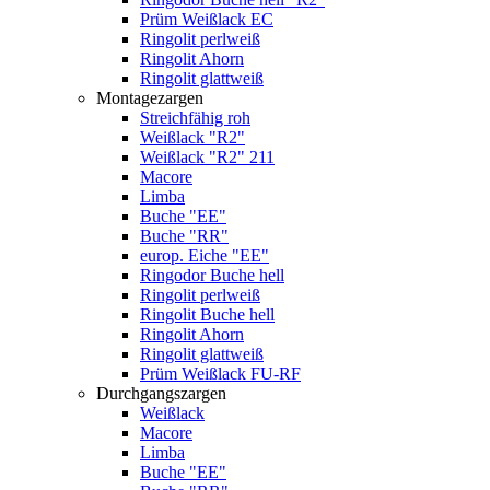
Prüm Weißlack EC
Ringolit perlweiß
Ringolit Ahorn
Ringolit glattweiß
Montagezargen
Streichfähig roh
Weißlack "R2"
Weißlack "R2" 211
Macore
Limba
Buche "EE"
Buche "RR"
europ. Eiche "EE"
Ringodor Buche hell
Ringolit perlweiß
Ringolit Buche hell
Ringolit Ahorn
Ringolit glattweiß
Prüm Weißlack FU-RF
Durchgangszargen
Weißlack
Macore
Limba
Buche "EE"