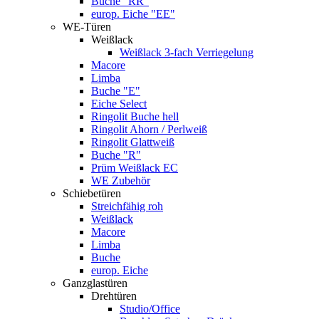
Buche "RR"
europ. Eiche "EE"
WE-Türen
Weißlack
Weißlack 3-fach Verriegelung
Macore
Limba
Buche "E"
Eiche Select
Ringolit Buche hell
Ringolit Ahorn / Perlweiß
Ringolit Glattweiß
Buche "R"
Prüm Weißlack EC
WE Zubehör
Schiebetüren
Streichfähig roh
Weißlack
Macore
Limba
Buche
europ. Eiche
Ganzglastüren
Drehtüren
Studio/Office