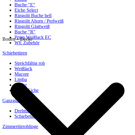
Buche "E"
Eiche Select
Ringolit Buche hell
Ringolit Ahorn / Perlweiß
Ringolit Glattweiß
Buche "R"
Prüm Weißlack EC
Boden + Decke
WE Zubehör
Schiebetüren
Streichfähig roh
Weißlack
Macore
Limba
Buche
europ. Eiche
Ganzglastüren
Drehtüren
Schiebetüren
Zimmertürrohlinge