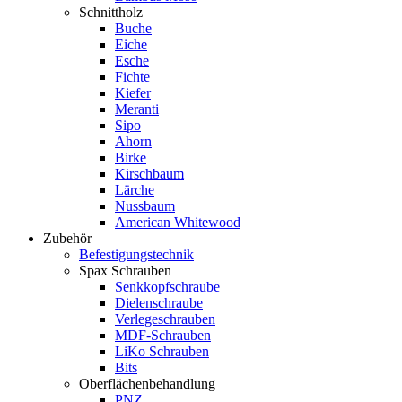
Schnittholz
Buche
Eiche
Esche
Fichte
Kiefer
Meranti
Sipo
Ahorn
Birke
Kirschbaum
Lärche
Nussbaum
American Whitewood
Zubehör
Befestigungstechnik
Spax Schrauben
Senkkopfschraube
Dielenschraube
Verlegeschrauben
MDF-Schrauben
LiKo Schrauben
Bits
Oberflächenbehandlung
PNZ