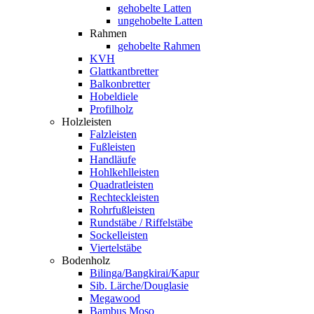
gehobelte Latten
ungehobelte Latten
Rahmen
gehobelte Rahmen
KVH
Glattkantbretter
Balkonbretter
Hobeldiele
Profilholz
Holzleisten
Falzleisten
Fußleisten
Handläufe
Hohlkehlleisten
Quadratleisten
Rechteckleisten
Rohrfußleisten
Rundstäbe / Riffelstäbe
Sockelleisten
Viertelstäbe
Bodenholz
Bilinga/Bangkirai/Kapur
Sib. Lärche/Douglasie
Megawood
Bambus Moso