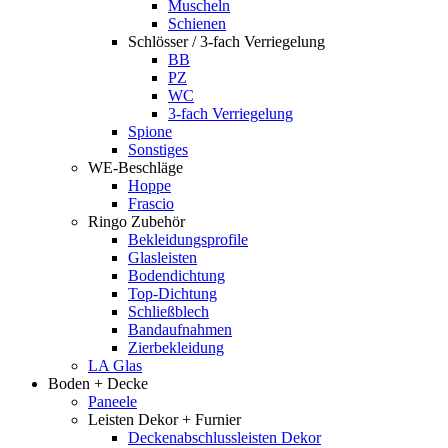
Muscheln
Schienen
Schlösser / 3-fach Verriegelung
BB
PZ
WC
3-fach Verriegelung
Spione
Sonstiges
WE-Beschläge
Hoppe
Frascio
Ringo Zubehör
Bekleidungsprofile
Glasleisten
Bodendichtung
Top-Dichtung
Schließblech
Bandaufnahmen
Zierbekleidung
LA Glas
Boden + Decke
Paneele
Leisten Dekor + Furnier
Deckenabschlussleisten Dekor