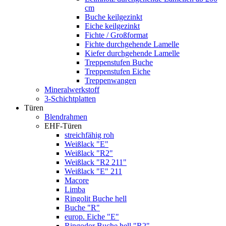
cm
Buche keilgezinkt
Eiche keilgezinkt
Fichte / Großformat
Fichte durchgehende Lamelle
Kiefer durchgehende Lamelle
Treppenstufen Buche
Treppenstufen Eiche
Treppenwangen
Mineralwerkstoff
3-Schichtplatten
Türen
Blendrahmen
EHF-Türen
streichfähig roh
Weißlack "E"
Weißlack "R2"
Weißlack "R2 211"
Weißlack "E" 211
Macore
Limba
Ringolit Buche hell
Buche "R"
europ. Eiche "E"
Ringodor Buche hell "R2"