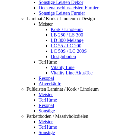
Sonstige Leisten Dekor
Deckenabschlussleisten Furnier
Sonstige Leisten Furnier
Laminat / Kork / Linoleum / Design
Meister
Kork / Linoleum
LB 250 / LS 300
LD 300 Melange
LC 55 / LC 200
LC 50S / LC 200S
Designboden
TerHürne
Vitality Line
Vitality Line AkusTec
Resopal
Abverkäufe
Fußleisten Laminat / Kork / Linoleum
Meister
TerHürne
Resopal
Sonstige
Parkettboden / Massivholzdielen
Meister
TerHürne
Sonstige