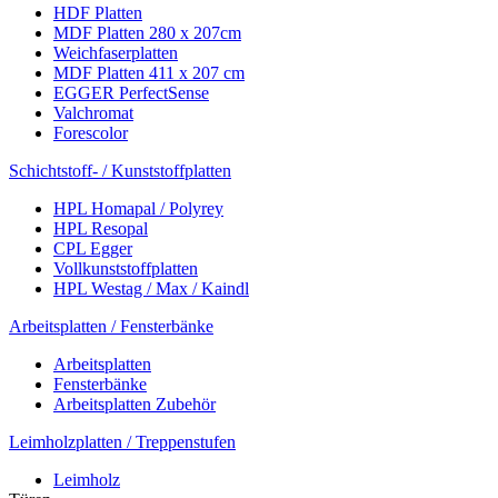
HDF Platten
MDF Platten 280 x 207cm
Weichfaserplatten
MDF Platten 411 x 207 cm
EGGER PerfectSense
Valchromat
Forescolor
Schichtstoff- / Kunststoffplatten
HPL Homapal / Polyrey
HPL Resopal
CPL Egger
Vollkunststoffplatten
HPL Westag / Max / Kaindl
Arbeitsplatten / Fensterbänke
Arbeitsplatten
Fensterbänke
Arbeitsplatten Zubehör
Leimholzplatten / Treppenstufen
Leimholz