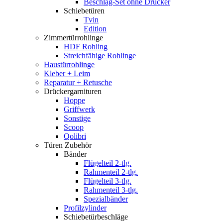
Beschlag-Set ohne Drücker
Schiebetüren
Tvin
Edition
Zimmertürrohlinge
HDF Rohling
Streichfähige Rohlinge
Haustürrohlinge
Kleber + Leim
Reparatur + Retusche
Drückergarnituren
Hoppe
Griffwerk
Sonstige
Scoop
Qolibri
Türen Zubehör
Bänder
Flügelteil 2-tlg.
Rahmenteil 2-tlg.
Flügelteil 3-tlg.
Rahmenteil 3-tlg.
Spezialbänder
Profilzylinder
Schiebetürbeschläge