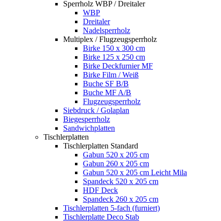
Sperrholz WBP / Dreitaler
WBP
Dreitaler
Nadelsperrholz
Multiplex / Flugzeugsperrholz
Birke 150 x 300 cm
Birke 125 x 250 cm
Birke Deckfurnier MF
Birke Film / Weiß
Buche SF B/B
Buche MF A/B
Flugzeugsperrholz
Siebdruck / Golaplan
Biegesperrholz
Sandwichplatten
Tischlerplatten
Tischlerplatten Standard
Gabun 520 x 205 cm
Gabun 260 x 205 cm
Gabun 520 x 205 cm Leicht Mila
Spandeck 520 x 205 cm
HDF Deck
Spandeck 260 x 205 cm
Tischlerplatten 5-fach (furniert)
Tischlerplatte Deco Stab