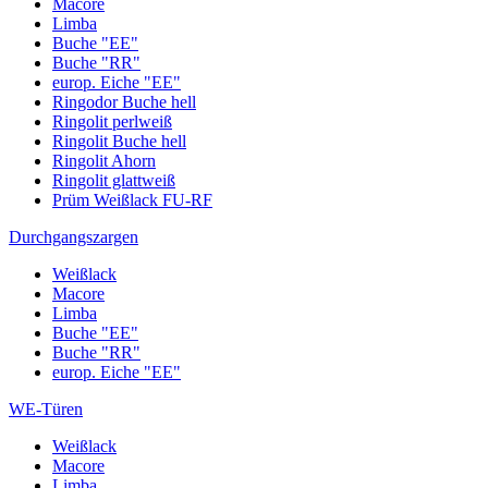
Macore
Limba
Buche "EE"
Buche "RR"
europ. Eiche "EE"
Ringodor Buche hell
Ringolit perlweiß
Ringolit Buche hell
Ringolit Ahorn
Ringolit glattweiß
Prüm Weißlack FU-RF
Durchgangszargen
Weißlack
Macore
Limba
Buche "EE"
Buche "RR"
europ. Eiche "EE"
WE-Türen
Weißlack
Macore
Limba