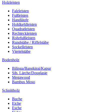
Holzleisten
Falzleisten
Fußleisten
Handläufe
Hohlkehlleisten
Quadratleisten
Rechteckleisten
Rohrfußleisten
Rundstäbe / Riffelstäbe
Sockelleisten
Viertelstäbe
Bodenholz
Bilinga/Bangkirai/Kapur
Sib. Lärche/Douglasie
Megawood
Bambus Moso
Schnittholz
Buche
Eiche
Esche