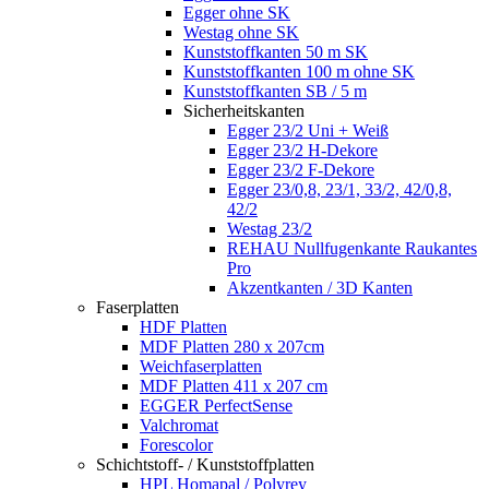
Egger ohne SK
Westag ohne SK
Kunststoffkanten 50 m SK
Kunststoffkanten 100 m ohne SK
Kunststoffkanten SB / 5 m
Sicherheitskanten
Egger 23/2 Uni + Weiß
Egger 23/2 H-Dekore
Egger 23/2 F-Dekore
Egger 23/0,8, 23/1, 33/2, 42/0,8,
42/2
Westag 23/2
REHAU Nullfugenkante Raukantes
Pro
Akzentkanten / 3D Kanten
Faserplatten
HDF Platten
MDF Platten 280 x 207cm
Weichfaserplatten
MDF Platten 411 x 207 cm
EGGER PerfectSense
Valchromat
Forescolor
Schichtstoff- / Kunststoffplatten
HPL Homapal / Polyrey