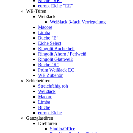
Buche "RR"
europ. Eiche "EE"
WE-Türen
Weißlack
Weißlack 3-fach Verriegelung
Macore
Limba
Buche "E"
Eiche Select
Ringolit Buche hell
Ringolit Ahorn / Perlweiß
Ringolit Glattweiß
Buche "R"
Prüm Weißlack EC
WE Zubehör
Schiebetüren
Streichfähig roh
Weißlack
Macore
Limba
Buche
europ. Eiche
Ganzglastüren
Drehtüren
Studio/Office