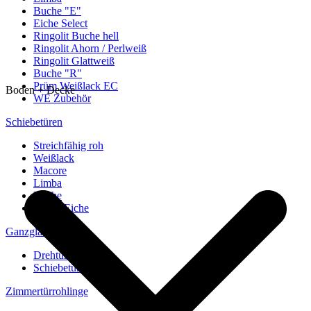
Buche "E"
Eiche Select
Ringolit Buche hell
Ringolit Ahorn / Perlweiß
Ringolit Glattweiß
Buche "R"
Prüm Weißlack EC
Boden + Decke
WE Zubehör
Schiebetüren
Streichfähig roh
Weißlack
Macore
Limba
Buche
europ. Eiche
Ganzglastüren
Drehtüren
Schiebetüren
Zimmertürrohlinge