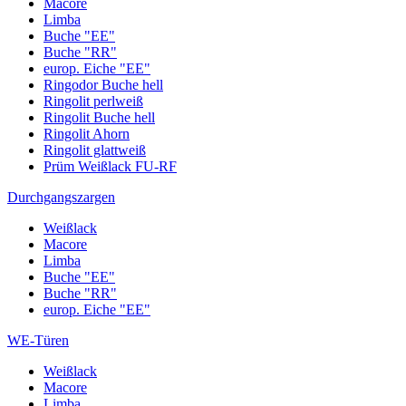
Macore
Limba
Buche "EE"
Buche "RR"
europ. Eiche "EE"
Ringodor Buche hell
Ringolit perlweiß
Ringolit Buche hell
Ringolit Ahorn
Ringolit glattweiß
Prüm Weißlack FU-RF
Durchgangszargen
Weißlack
Macore
Limba
Buche "EE"
Buche "RR"
europ. Eiche "EE"
WE-Türen
Weißlack
Macore
Limba