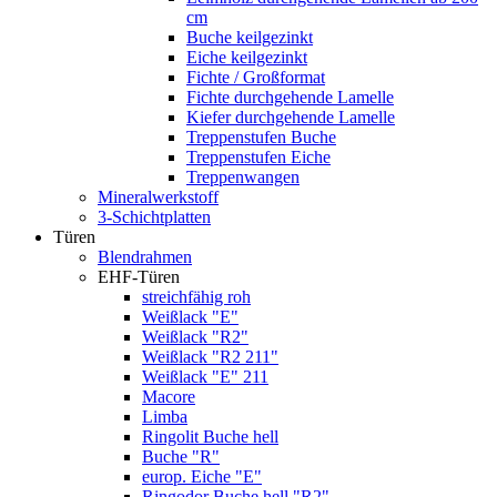
cm
Buche keilgezinkt
Eiche keilgezinkt
Fichte / Großformat
Fichte durchgehende Lamelle
Kiefer durchgehende Lamelle
Treppenstufen Buche
Treppenstufen Eiche
Treppenwangen
Mineralwerkstoff
3-Schichtplatten
Türen
Blendrahmen
EHF-Türen
streichfähig roh
Weißlack "E"
Weißlack "R2"
Weißlack "R2 211"
Weißlack "E" 211
Macore
Limba
Ringolit Buche hell
Buche "R"
europ. Eiche "E"
Ringodor Buche hell "R2"