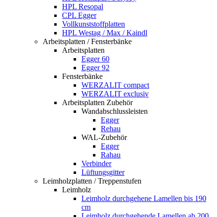
HPL Resopal
CPL Egger
Vollkunststoffplatten
HPL Westag / Max / Kaindl
Arbeitsplatten / Fensterbänke
Arbeitsplatten
Egger 60
Egger 92
Fensterbänke
WERZALIT compact
WERZALIT exclusiv
Arbeitsplatten Zubehör
Wandabschlussleisten
Egger
Rehau
WAL-Zubehör
Egger
Rahau
Verbinder
Lüftungsgitter
Leimholzplatten / Treppenstufen
Leimholz
Leimholz durchgehene Lamellen bis 190
cm
Leimholz durchgehende Lamellen ab 200