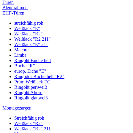
Türen
Blendrahmen
EHF-Türen
streichfähig roh
Weißlack "E"
Weißlack "R2"
Weißlack "R2 211"
Weißlack "E" 211
Macore
Limba
Ringolit Buche hell
Buche "R"
europ. Eiche "E"
Ringodor Buche hell "R2"
Prüm Weißlack EC
Ringolit perlweiß
Ringolit Ahorn
Ringolit glattweiß
Montagezargen
Streichfähig roh
Weißlack "R2"
Weißlack "R2" 211