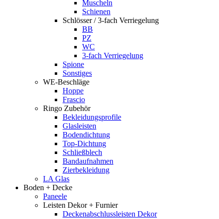
Muscheln
Schienen
Schlösser / 3-fach Verriegelung
BB
PZ
WC
3-fach Verriegelung
Spione
Sonstiges
WE-Beschläge
Hoppe
Frascio
Ringo Zubehör
Bekleidungsprofile
Glasleisten
Bodendichtung
Top-Dichtung
Schließblech
Bandaufnahmen
Zierbekleidung
LA Glas
Boden + Decke
Paneele
Leisten Dekor + Furnier
Deckenabschlussleisten Dekor