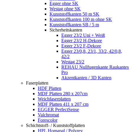
Egger ohne SK
Westag ohne SK
Kunststoffkanten 50 m SK
Kunststoffkanten 100 m ohne SK
Kunststoffkanten SB / 5 m
Sicherheitskanten
Egger 23/2 Uni + Weiß
Egger 23/2 H-Dekore
Egger 23/2 F-Dekore
Egger 23/0,8, 23/1, 33/2, 42/0,8,
42/2
Westag 23/2
REHAU Nullfugenkante Raukantes
Pro
Akzentkanten / 3D Kanten
Faserplatten
HDF Platten
MDF Platten 280 x 207cm
Weichfaserplatten
MDF Platten 411 x 207 cm
EGGER PerfectSense
Valchromat
Forescolor
Schichtstoff- / Kunststoffplatten
HPL Homapal / Polyrey