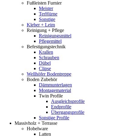
Fußleisten Furnier
Meister
TerHürne
Sonstige
Kleber + Leim
Reinigung + Pflege
Reinigungsmittel
Pflegemittel
Befestigungstechnik
Krallen
Schrauben
Dübel
Clipse
Wellhöfer Bodentreppe
Boden Zubehör
Dämmunterlagen
Montagematerial
Twin Profile
Ausgleichsprofile
Endprofile
Übergangsprofile
Sonstige Profile
Massivholz + Terrasse
Hobelware
Latten