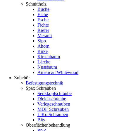
Schnittholz
Buche
Eiche
Esche
Fichte
Kiefer
Meranti
Sipo
Ahorn
Birke
Kirschbaum
Lärche
Nussbaum
American Whitewood
Zubehör
Befestigungstechnik
Spax Schrauben
Senkkopfschraube
Dielenschraube
Verlegeschrauben
MDF-Schrauben
LiKo Schrauben
Bits
Oberflächenbehandlung
PNZ