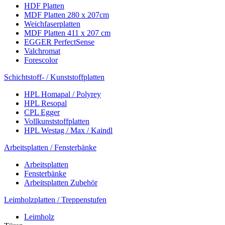
HDF Platten
MDF Platten 280 x 207cm
Weichfaserplatten
MDF Platten 411 x 207 cm
EGGER PerfectSense
Valchromat
Forescolor
Schichtstoff- / Kunststoffplatten
HPL Homapal / Polyrey
HPL Resopal
CPL Egger
Vollkunststoffplatten
HPL Westag / Max / Kaindl
Arbeitsplatten / Fensterbänke
Arbeitsplatten
Fensterbänke
Arbeitsplatten Zubehör
Leimholzplatten / Treppenstufen
Leimholz