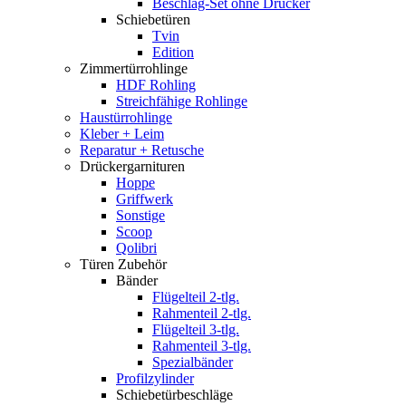
Beschlag-Set ohne Drücker
Schiebetüren
Tvin
Edition
Zimmertürrohlinge
HDF Rohling
Streichfähige Rohlinge
Haustürrohlinge
Kleber + Leim
Reparatur + Retusche
Drückergarnituren
Hoppe
Griffwerk
Sonstige
Scoop
Qolibri
Türen Zubehör
Bänder
Flügelteil 2-tlg.
Rahmenteil 2-tlg.
Flügelteil 3-tlg.
Rahmenteil 3-tlg.
Spezialbänder
Profilzylinder
Schiebetürbeschläge