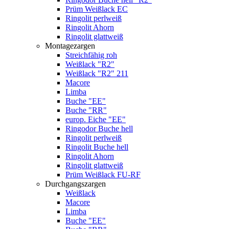
Prüm Weißlack EC
Ringolit perlweiß
Ringolit Ahorn
Ringolit glattweiß
Montagezargen
Streichfähig roh
Weißlack "R2"
Weißlack "R2" 211
Macore
Limba
Buche "EE"
Buche "RR"
europ. Eiche "EE"
Ringodor Buche hell
Ringolit perlweiß
Ringolit Buche hell
Ringolit Ahorn
Ringolit glattweiß
Prüm Weißlack FU-RF
Durchgangszargen
Weißlack
Macore
Limba
Buche "EE"