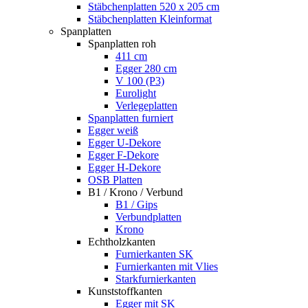
Stäbchenplatten 520 x 205 cm
Stäbchenplatten Kleinformat
Spanplatten
Spanplatten roh
411 cm
Egger 280 cm
V 100 (P3)
Eurolight
Verlegeplatten
Spanplatten furniert
Egger weiß
Egger U-Dekore
Egger F-Dekore
Egger H-Dekore
OSB Platten
B1 / Krono / Verbund
B1 / Gips
Verbundplatten
Krono
Echtholzkanten
Furnierkanten SK
Furnierkanten mit Vlies
Starkfurnierkanten
Kunststoffkanten
Egger mit SK