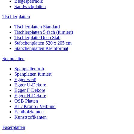
Biegesperrholz
Sandwichplatten
Tischlerplatten
Tischlerplatten Standard
Tischlerplatten 5-fach (furniert)
Tischlerplatte Deco Stab
Stäbchenplatten 520 x 205 cm
Stäbchenplatten Kleinformat
Spanplatten
Spanplatten roh
Spanplatten furniert
Egger weiß
Egger U-Dekore
Egger F-Dekore
Egger H-Dekore
OSB Platten
B1 / Krono / Verbund
Echtholzkanten
Kunststoffkanten
Faserplatten