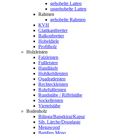
gehobelte Latten
ungehobelte Latten
Rahmen
gehobelte Rahmen
KVH
Glattkantbretter
Balkonbretter
Hobeldiele
Profilholz
Holzleisten
Falzleisten
Fußleisten
Handläufe
Hohlkehlleisten
Quadratleisten
Rechteckleisten
Rohrfußleisten
Rundstäbe / Riffelstäbe
Sockelleisten
Viertelstäbe
Bodenholz
Bilinga/Bangkirai/Kapur
Sib. Lärche/Douglasie
Megawood
Bambus Moso