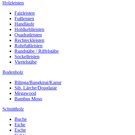
Holzleisten
Falzleisten
Fußleisten
Handläufe
Hohlkehlleisten
Quadratleisten
Rechteckleisten
Rohrfußleisten
Rundstäbe / Riffelstäbe
Sockelleisten
Viertelstäbe
Bodenholz
Bilinga/Bangkirai/Kapur
Sib. Lärche/Douglasie
Megawood
Bambus Moso
Schnittholz
Buche
Eiche
Esche