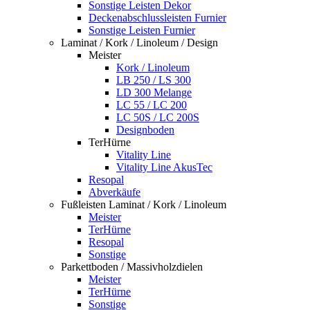
Sonstige Leisten Dekor
Deckenabschlussleisten Furnier
Sonstige Leisten Furnier
Laminat / Kork / Linoleum / Design
Meister
Kork / Linoleum
LB 250 / LS 300
LD 300 Melange
LC 55 / LC 200
LC 50S / LC 200S
Designboden
TerHürne
Vitality Line
Vitality Line AkusTec
Resopal
Abverkäufe
Fußleisten Laminat / Kork / Linoleum
Meister
TerHürne
Resopal
Sonstige
Parkettboden / Massivholzdielen
Meister
TerHürne
Sonstige