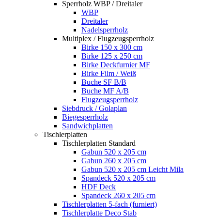
Sperrholz WBP / Dreitaler
WBP
Dreitaler
Nadelsperrholz
Multiplex / Flugzeugsperrholz
Birke 150 x 300 cm
Birke 125 x 250 cm
Birke Deckfurnier MF
Birke Film / Weiß
Buche SF B/B
Buche MF A/B
Flugzeugsperrholz
Siebdruck / Golaplan
Biegesperrholz
Sandwichplatten
Tischlerplatten
Tischlerplatten Standard
Gabun 520 x 205 cm
Gabun 260 x 205 cm
Gabun 520 x 205 cm Leicht Mila
Spandeck 520 x 205 cm
HDF Deck
Spandeck 260 x 205 cm
Tischlerplatten 5-fach (furniert)
Tischlerplatte Deco Stab