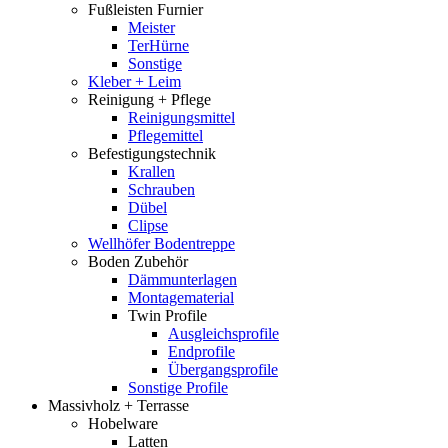
Fußleisten Furnier
Meister
TerHürne
Sonstige
Kleber + Leim
Reinigung + Pflege
Reinigungsmittel
Pflegemittel
Befestigungstechnik
Krallen
Schrauben
Dübel
Clipse
Wellhöfer Bodentreppe
Boden Zubehör
Dämmunterlagen
Montagematerial
Twin Profile
Ausgleichsprofile
Endprofile
Übergangsprofile
Sonstige Profile
Massivholz + Terrasse
Hobelware
Latten