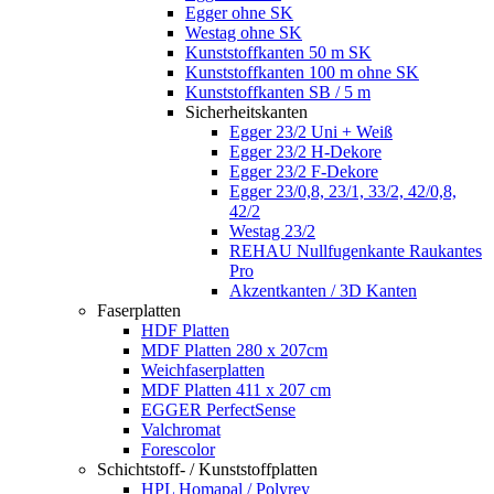
Egger ohne SK
Westag ohne SK
Kunststoffkanten 50 m SK
Kunststoffkanten 100 m ohne SK
Kunststoffkanten SB / 5 m
Sicherheitskanten
Egger 23/2 Uni + Weiß
Egger 23/2 H-Dekore
Egger 23/2 F-Dekore
Egger 23/0,8, 23/1, 33/2, 42/0,8,
42/2
Westag 23/2
REHAU Nullfugenkante Raukantes
Pro
Akzentkanten / 3D Kanten
Faserplatten
HDF Platten
MDF Platten 280 x 207cm
Weichfaserplatten
MDF Platten 411 x 207 cm
EGGER PerfectSense
Valchromat
Forescolor
Schichtstoff- / Kunststoffplatten
HPL Homapal / Polyrey