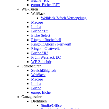
Buche "RR"
europ. Eiche "EE"
WE-Türen
Weißlack
Weißlack 3-fach Verriegelung
Macore
Limba
Buche "E"
Eiche Select
Ringolit Buche hell
Ringolit Ahorn / Perlweiß
Ringolit Glattweiß
Buche "R"
Prüm Weißlack EC
WE Zubehör
Schiebetüren
Streichfähig roh
Weißlack
Macore
Limba
Buche
europ. Eiche
Ganzglastüren
Drehtüren
Studio/Office