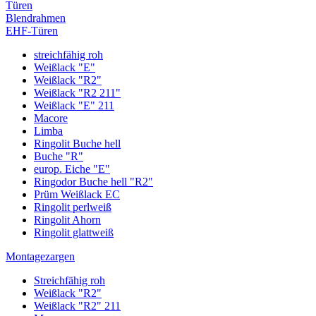
Türen
Blendrahmen
EHF-Türen
streichfähig roh
Weißlack "E"
Weißlack "R2"
Weißlack "R2 211"
Weißlack "E" 211
Macore
Limba
Ringolit Buche hell
Buche "R"
europ. Eiche "E"
Ringodor Buche hell "R2"
Prüm Weißlack EC
Ringolit perlweiß
Ringolit Ahorn
Ringolit glattweiß
Montagezargen
Streichfähig roh
Weißlack "R2"
Weißlack "R2" 211