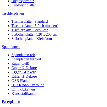
Biegesperrholz
Sandwichplatten
Tischlerplatten
Tischlerplatten Standard
Tischlerplatten 5-fach (furniert)
Tischlerplatte Deco Stab
Stäbchenplatten 520 x 205 cm
Stäbchenplatten Kleinformat
Spanplatten
Spanplatten roh
Spanplatten furniert
Egger weiß
Egger U-Dekore
Egger F-Dekore
Egger H-Dekore
OSB Platten
B1 / Krono / Verbund
Echtholzkanten
Kunststoffkanten
Faserplatten