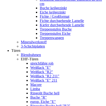
cm
Buche keilgezinkt
Eiche keilgezinkt
Fichte / Großformat
Fichte durchgehende Lamelle
Kiefer durchgehende Lamelle
Treppenstufen Buche
Treppenstufen Eiche
Treppenwangen
Mineralwerkstoff
3-Schichtplatten
Türen
Blendrahmen
EHF-Türen
streichfähig roh
Weißlack "E"
Weißlack "R2"
Weißlack "R2 211"
Weißlack "E" 211
Macore
Limba
Ringolit Buche hell
Buche "R"
europ. Eiche "E"
Ringodor Buche hell "R2"