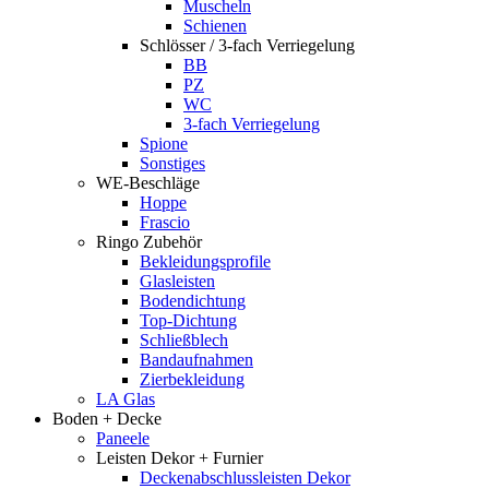
Muscheln
Schienen
Schlösser / 3-fach Verriegelung
BB
PZ
WC
3-fach Verriegelung
Spione
Sonstiges
WE-Beschläge
Hoppe
Frascio
Ringo Zubehör
Bekleidungsprofile
Glasleisten
Bodendichtung
Top-Dichtung
Schließblech
Bandaufnahmen
Zierbekleidung
LA Glas
Boden + Decke
Paneele
Leisten Dekor + Furnier
Deckenabschlussleisten Dekor