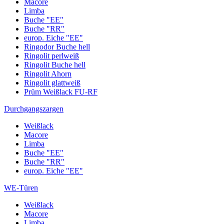
Macore
Limba
Buche "EE"
Buche "RR"
europ. Eiche "EE"
Ringodor Buche hell
Ringolit perlweiß
Ringolit Buche hell
Ringolit Ahorn
Ringolit glattweiß
Prüm Weißlack FU-RF
Durchgangszargen
Weißlack
Macore
Limba
Buche "EE"
Buche "RR"
europ. Eiche "EE"
WE-Türen
Weißlack
Macore
Limba