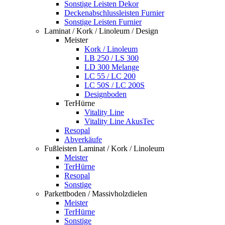
Sonstige Leisten Dekor
Deckenabschlussleisten Furnier
Sonstige Leisten Furnier
Laminat / Kork / Linoleum / Design
Meister
Kork / Linoleum
LB 250 / LS 300
LD 300 Melange
LC 55 / LC 200
LC 50S / LC 200S
Designboden
TerHürne
Vitality Line
Vitality Line AkusTec
Resopal
Abverkäufe
Fußleisten Laminat / Kork / Linoleum
Meister
TerHürne
Resopal
Sonstige
Parkettboden / Massivholzdielen
Meister
TerHürne
Sonstige