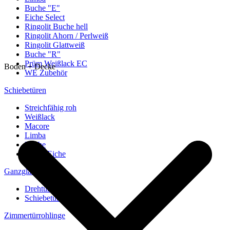
Buche "E"
Eiche Select
Ringolit Buche hell
Ringolit Ahorn / Perlweiß
Ringolit Glattweiß
Buche "R"
Prüm Weißlack EC
Boden + Decke
WE Zubehör
Schiebetüren
Streichfähig roh
Weißlack
Macore
Limba
Buche
europ. Eiche
Ganzglastüren
Drehtüren
Schiebetüren
Zimmertürrohlinge