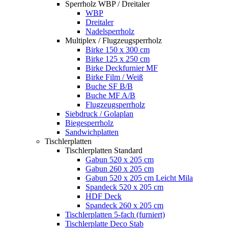
Sperrholz WBP / Dreitaler
WBP
Dreitaler
Nadelsperrholz
Multiplex / Flugzeugsperrholz
Birke 150 x 300 cm
Birke 125 x 250 cm
Birke Deckfurnier MF
Birke Film / Weiß
Buche SF B/B
Buche MF A/B
Flugzeugsperrholz
Siebdruck / Golaplan
Biegesperrholz
Sandwichplatten
Tischlerplatten
Tischlerplatten Standard
Gabun 520 x 205 cm
Gabun 260 x 205 cm
Gabun 520 x 205 cm Leicht Mila
Spandeck 520 x 205 cm
HDF Deck
Spandeck 260 x 205 cm
Tischlerplatten 5-fach (furniert)
Tischlerplatte Deco Stab