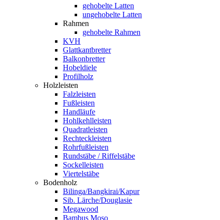
gehobelte Latten
ungehobelte Latten
Rahmen
gehobelte Rahmen
KVH
Glattkantbretter
Balkonbretter
Hobeldiele
Profilholz
Holzleisten
Falzleisten
Fußleisten
Handläufe
Hohlkehlleisten
Quadratleisten
Rechteckleisten
Rohrfußleisten
Rundstäbe / Riffelstäbe
Sockelleisten
Viertelstäbe
Bodenholz
Bilinga/Bangkirai/Kapur
Sib. Lärche/Douglasie
Megawood
Bambus Moso