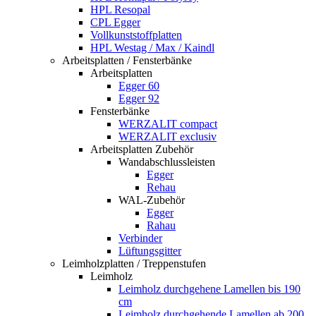
HPL Resopal
CPL Egger
Vollkunststoffplatten
HPL Westag / Max / Kaindl
Arbeitsplatten / Fensterbänke
Arbeitsplatten
Egger 60
Egger 92
Fensterbänke
WERZALIT compact
WERZALIT exclusiv
Arbeitsplatten Zubehör
Wandabschlussleisten
Egger
Rehau
WAL-Zubehör
Egger
Rahau
Verbinder
Lüftungsgitter
Leimholzplatten / Treppenstufen
Leimholz
Leimholz durchgehene Lamellen bis 190
cm
Leimholz durchgehende Lamellen ab 200