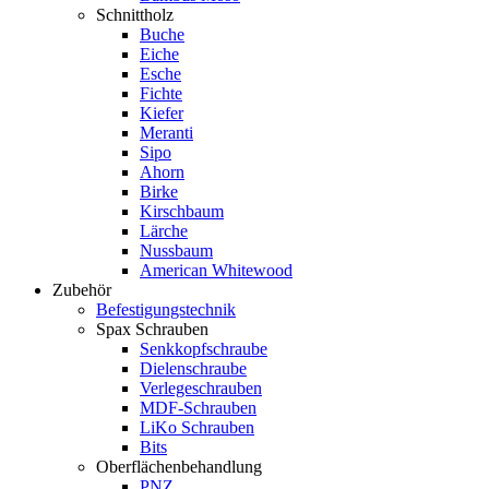
Schnittholz
Buche
Eiche
Esche
Fichte
Kiefer
Meranti
Sipo
Ahorn
Birke
Kirschbaum
Lärche
Nussbaum
American Whitewood
Zubehör
Befestigungstechnik
Spax Schrauben
Senkkopfschraube
Dielenschraube
Verlegeschrauben
MDF-Schrauben
LiKo Schrauben
Bits
Oberflächenbehandlung
PNZ