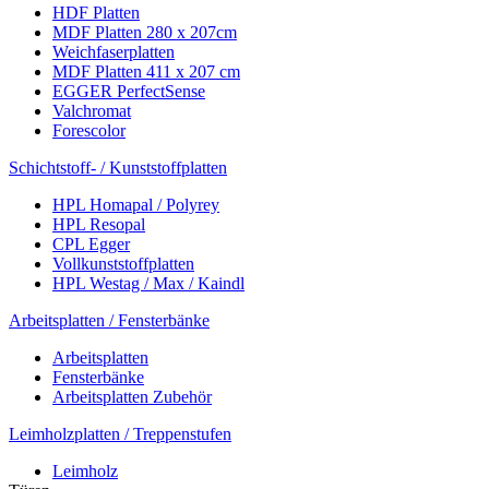
HDF Platten
MDF Platten 280 x 207cm
Weichfaserplatten
MDF Platten 411 x 207 cm
EGGER PerfectSense
Valchromat
Forescolor
Schichtstoff- / Kunststoffplatten
HPL Homapal / Polyrey
HPL Resopal
CPL Egger
Vollkunststoffplatten
HPL Westag / Max / Kaindl
Arbeitsplatten / Fensterbänke
Arbeitsplatten
Fensterbänke
Arbeitsplatten Zubehör
Leimholzplatten / Treppenstufen
Leimholz