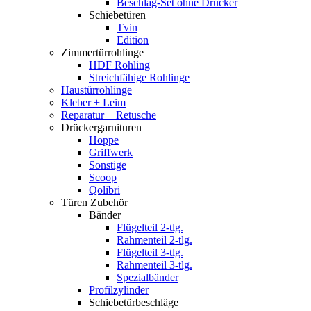
Beschlag-Set ohne Drücker
Schiebetüren
Tvin
Edition
Zimmertürrohlinge
HDF Rohling
Streichfähige Rohlinge
Haustürrohlinge
Kleber + Leim
Reparatur + Retusche
Drückergarnituren
Hoppe
Griffwerk
Sonstige
Scoop
Qolibri
Türen Zubehör
Bänder
Flügelteil 2-tlg.
Rahmenteil 2-tlg.
Flügelteil 3-tlg.
Rahmenteil 3-tlg.
Spezialbänder
Profilzylinder
Schiebetürbeschläge