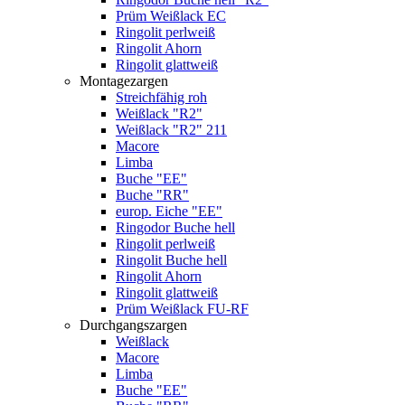
Prüm Weißlack EC
Ringolit perlweiß
Ringolit Ahorn
Ringolit glattweiß
Montagezargen
Streichfähig roh
Weißlack "R2"
Weißlack "R2" 211
Macore
Limba
Buche "EE"
Buche "RR"
europ. Eiche "EE"
Ringodor Buche hell
Ringolit perlweiß
Ringolit Buche hell
Ringolit Ahorn
Ringolit glattweiß
Prüm Weißlack FU-RF
Durchgangszargen
Weißlack
Macore
Limba
Buche "EE"