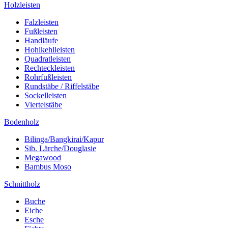
Holzleisten
Falzleisten
Fußleisten
Handläufe
Hohlkehlleisten
Quadratleisten
Rechteckleisten
Rohrfußleisten
Rundstäbe / Riffelstäbe
Sockelleisten
Viertelstäbe
Bodenholz
Bilinga/Bangkirai/Kapur
Sib. Lärche/Douglasie
Megawood
Bambus Moso
Schnittholz
Buche
Eiche
Esche