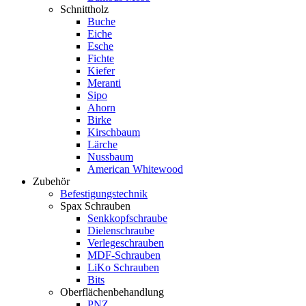
Schnittholz
Buche
Eiche
Esche
Fichte
Kiefer
Meranti
Sipo
Ahorn
Birke
Kirschbaum
Lärche
Nussbaum
American Whitewood
Zubehör
Befestigungstechnik
Spax Schrauben
Senkkopfschraube
Dielenschraube
Verlegeschrauben
MDF-Schrauben
LiKo Schrauben
Bits
Oberflächenbehandlung
PNZ