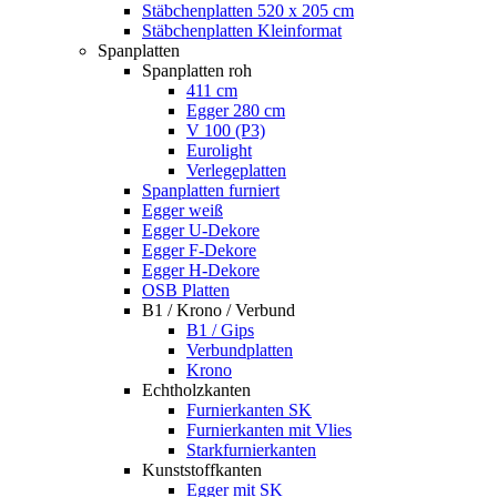
Stäbchenplatten 520 x 205 cm
Stäbchenplatten Kleinformat
Spanplatten
Spanplatten roh
411 cm
Egger 280 cm
V 100 (P3)
Eurolight
Verlegeplatten
Spanplatten furniert
Egger weiß
Egger U-Dekore
Egger F-Dekore
Egger H-Dekore
OSB Platten
B1 / Krono / Verbund
B1 / Gips
Verbundplatten
Krono
Echtholzkanten
Furnierkanten SK
Furnierkanten mit Vlies
Starkfurnierkanten
Kunststoffkanten
Egger mit SK