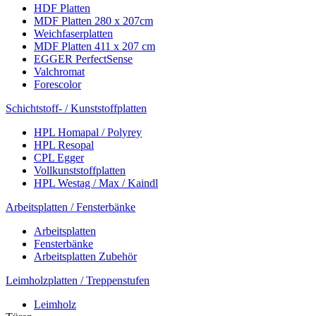
HDF Platten
MDF Platten 280 x 207cm
Weichfaserplatten
MDF Platten 411 x 207 cm
EGGER PerfectSense
Valchromat
Forescolor
Schichtstoff- / Kunststoffplatten
HPL Homapal / Polyrey
HPL Resopal
CPL Egger
Vollkunststoffplatten
HPL Westag / Max / Kaindl
Arbeitsplatten / Fensterbänke
Arbeitsplatten
Fensterbänke
Arbeitsplatten Zubehör
Leimholzplatten / Treppenstufen
Leimholz