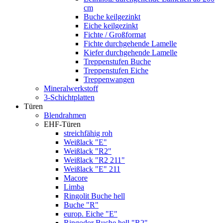
cm
Buche keilgezinkt
Eiche keilgezinkt
Fichte / Großformat
Fichte durchgehende Lamelle
Kiefer durchgehende Lamelle
Treppenstufen Buche
Treppenstufen Eiche
Treppenwangen
Mineralwerkstoff
3-Schichtplatten
Türen
Blendrahmen
EHF-Türen
streichfähig roh
Weißlack "E"
Weißlack "R2"
Weißlack "R2 211"
Weißlack "E" 211
Macore
Limba
Ringolit Buche hell
Buche "R"
europ. Eiche "E"
Ringodor Buche hell "R2"