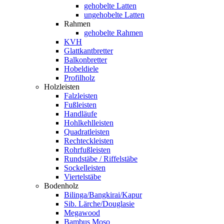
gehobelte Latten
ungehobelte Latten
Rahmen
gehobelte Rahmen
KVH
Glattkantbretter
Balkonbretter
Hobeldiele
Profilholz
Holzleisten
Falzleisten
Fußleisten
Handläufe
Hohlkehlleisten
Quadratleisten
Rechteckleisten
Rohrfußleisten
Rundstäbe / Riffelstäbe
Sockelleisten
Viertelstäbe
Bodenholz
Bilinga/Bangkirai/Kapur
Sib. Lärche/Douglasie
Megawood
Bambus Moso