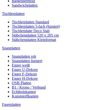
Biegesperrholz
Sandwichplatten
Tischlerplatten
Tischlerplatten Standard
Tischlerplatten 5-fach (furniert)
Tischlerplatte Deco Stab
Stäbchenplatten 520 x 205 cm
Stäbchenplatten Kleinformat
Spanplatten
Spanplatten roh
Spanplatten furniert
Egger weiß
Egger U-Dekore
Egger F-Dekore
Egger H-Dekore
OSB Platten
B1 / Krono / Verbund
Echtholzkanten
Kunststoffkanten
Faserplatten