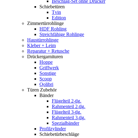
Beschlag-Set ohne Drücker
Schiebetüren
Tvin
Edition
Zimmertürrohlinge
HDF Rohling
Streichfähige Rohlinge
Haustürrohlinge
Kleber + Leim
Reparatur + Retusche
Drückergarnituren
Hoppe
Griffwerk
Sonstige
Scoop
Qolibri
Türen Zubehör
Bänder
Flügelteil 2-tlg.
Rahmenteil 2-tlg.
Flügelteil 3-tlg.
Rahmenteil 3-tlg.
Spezialbänder
Profilzylinder
Schiebetürbeschläge