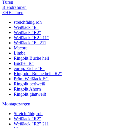
Türen
Blendrahmen
EHF-Türen
streichfähig roh
Weißlack "E"
Weißlack "R2"
Weißlack "R2 211"
Weißlack "E" 211
Macore
Limba
Ringolit Buche hell
Buche "R"
europ. Eiche "E"
Ringodor Buche hell "R2"
Prüm Weißlack EC
Ringolit perlweiß
Ringolit Ahorn
Ringolit glattweiß
Montagezargen
Streichfähig roh
Weißlack "R2"
Weißlack "R2" 211