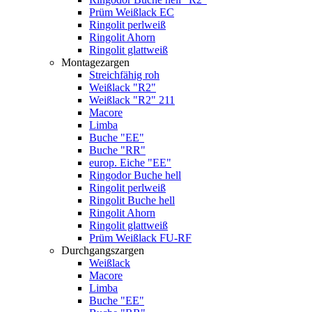
Prüm Weißlack EC
Ringolit perlweiß
Ringolit Ahorn
Ringolit glattweiß
Montagezargen
Streichfähig roh
Weißlack "R2"
Weißlack "R2" 211
Macore
Limba
Buche "EE"
Buche "RR"
europ. Eiche "EE"
Ringodor Buche hell
Ringolit perlweiß
Ringolit Buche hell
Ringolit Ahorn
Ringolit glattweiß
Prüm Weißlack FU-RF
Durchgangszargen
Weißlack
Macore
Limba
Buche "EE"