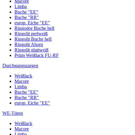
Macore
Limba
Buche "EE"
Buche "RR"
europ. Eiche "EE"
Ringodor Buche hell
Ringolit perlweiß
Ringolit Buche hell
Ringolit Ahorn
Ringolit glattweiß
Prüm Weißlack FU-RF
Durchgangszargen
Weißlack
Macore
Limba
Buche "EE"
Buche "RR"
europ. Eiche "EE"
WE-Türen
Weißlack
Macore
Limba