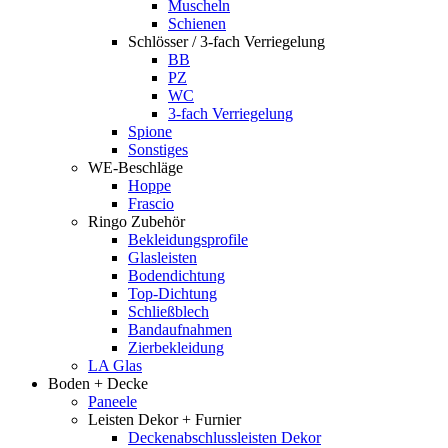
Muscheln
Schienen
Schlösser / 3-fach Verriegelung
BB
PZ
WC
3-fach Verriegelung
Spione
Sonstiges
WE-Beschläge
Hoppe
Frascio
Ringo Zubehör
Bekleidungsprofile
Glasleisten
Bodendichtung
Top-Dichtung
Schließblech
Bandaufnahmen
Zierbekleidung
LA Glas
Boden + Decke
Paneele
Leisten Dekor + Furnier
Deckenabschlussleisten Dekor