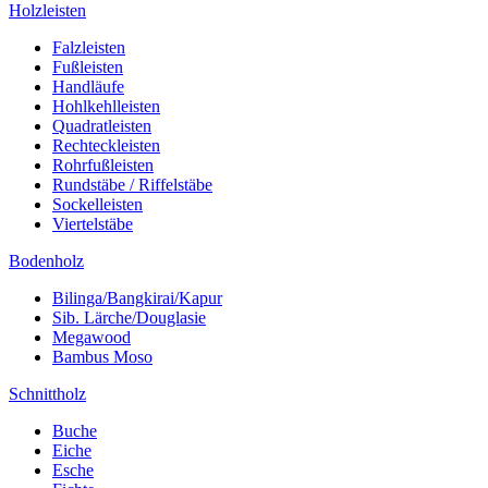
Holzleisten
Falzleisten
Fußleisten
Handläufe
Hohlkehlleisten
Quadratleisten
Rechteckleisten
Rohrfußleisten
Rundstäbe / Riffelstäbe
Sockelleisten
Viertelstäbe
Bodenholz
Bilinga/Bangkirai/Kapur
Sib. Lärche/Douglasie
Megawood
Bambus Moso
Schnittholz
Buche
Eiche
Esche