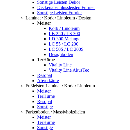
Sonstige Leisten Dekor
Deckenabschlussleisten Furnier
Sonstige Leisten Furnier
Laminat / Kork / Linoleum / Design
Meister
Kork / Linoleum
LB 250 / LS 300
LD 300 Melange
LC 55 / LC 200
LC 50S / LC 200S
Designboden
TerHürne
Vitality Line
Vitality Line AkusTec
Resopal
Abverkäufe
Fußleisten Laminat / Kork / Linoleum
Meister
TerHürne
Resopal
Sonstige
Parkettboden / Massivholzdielen
Meister
TerHürne
Sonstige