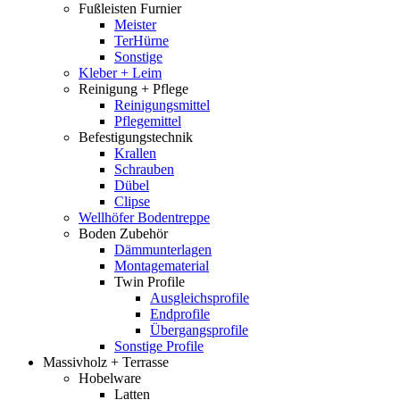
Fußleisten Furnier
Meister
TerHürne
Sonstige
Kleber + Leim
Reinigung + Pflege
Reinigungsmittel
Pflegemittel
Befestigungstechnik
Krallen
Schrauben
Dübel
Clipse
Wellhöfer Bodentreppe
Boden Zubehör
Dämmunterlagen
Montagematerial
Twin Profile
Ausgleichsprofile
Endprofile
Übergangsprofile
Sonstige Profile
Massivholz + Terrasse
Hobelware
Latten