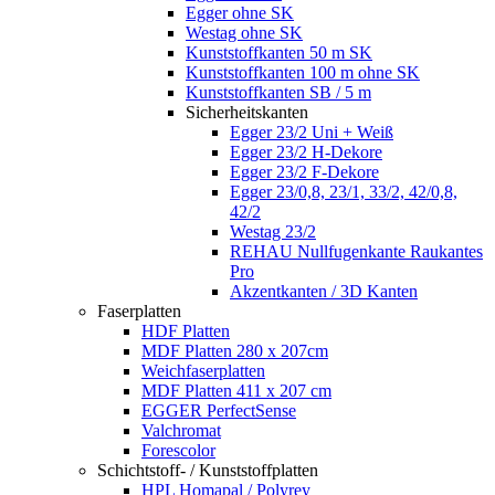
Egger ohne SK
Westag ohne SK
Kunststoffkanten 50 m SK
Kunststoffkanten 100 m ohne SK
Kunststoffkanten SB / 5 m
Sicherheitskanten
Egger 23/2 Uni + Weiß
Egger 23/2 H-Dekore
Egger 23/2 F-Dekore
Egger 23/0,8, 23/1, 33/2, 42/0,8,
42/2
Westag 23/2
REHAU Nullfugenkante Raukantes
Pro
Akzentkanten / 3D Kanten
Faserplatten
HDF Platten
MDF Platten 280 x 207cm
Weichfaserplatten
MDF Platten 411 x 207 cm
EGGER PerfectSense
Valchromat
Forescolor
Schichtstoff- / Kunststoffplatten
HPL Homapal / Polyrey