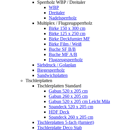
Sperrholz WBP / Dreitaler
WBP
Dreitaler
Nadelsperrholz
Multiplex / Flugzeugsperrholz
Birke 150 x 300 cm
Birke 125 x 250 cm
Birke Deckfurnier MF
Birke Film / Weiß
Buche SF B/B
Buche MF A/B
Flugzeugsperrholz
Siebdruck / Golaplan
Biegesperrholz
Sandwichplatten
Tischlerplatten
Tischlerplatten Standard
Gabun 520 x 205 cm
Gabun 260 x 205 cm
Gabun 520 x 205 cm Leicht Mila
Spandeck 520 x 205 cm
HDF Deck
Spandeck 260 x 205 cm
Tischlerplatten 5-fach (furniert)
Tischlerplatte Deco Stab