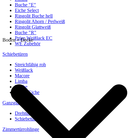
Buche "E"
Eiche Select
Ringolit Buche hell
Ringolit Ahorn / Perlweiß
Ringolit Glattweiß
Buche "R"
Prüm Weißlack EC
Boden + Decke
WE Zubehör
Schiebetüren
Streichfähig roh
Weißlack
Macore
Limba
Buche
europ. Eiche
Ganzglastüren
Drehtüren
Schiebetüren
Zimmertürrohlinge