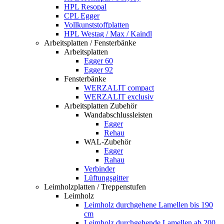
HPL Resopal
CPL Egger
Vollkunststoffplatten
HPL Westag / Max / Kaindl
Arbeitsplatten / Fensterbänke
Arbeitsplatten
Egger 60
Egger 92
Fensterbänke
WERZALIT compact
WERZALIT exclusiv
Arbeitsplatten Zubehör
Wandabschlussleisten
Egger
Rehau
WAL-Zubehör
Egger
Rahau
Verbinder
Lüftungsgitter
Leimholzplatten / Treppenstufen
Leimholz
Leimholz durchgehene Lamellen bis 190
cm
Leimholz durchgehende Lamellen ab 200