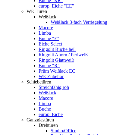
Buche "RR"
europ. Eiche "EE"
WE-Türen
Weißlack
Weißlack 3-fach Verriegelung
Macore
Limba
Buche "E"
Eiche Select
Ringolit Buche hell
Ringolit Ahorn / Perlweiß
Ringolit Glattweiß
Buche "R"
Prüm Weißlack EC
WE Zubehör
Schiebetüren
Streichfähig roh
Weißlack
Macore
Limba
Buche
europ. Eiche
Ganzglastüren
Drehtüren
Studio/Office