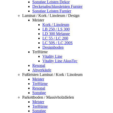
Sonstige Leisten Dekor
Deckenabschlussleisten Furnier
Sonstige Leisten Furnier
Laminat / Kork / Linoleum / Design
Meister
Kork / Linoleum
LB 250 / LS 300
LD 300 Melange
LC 55 / LC 200
LC 50S / LC 200S
Designboden
TerHürne
Vitality Line
Vitality Line AkusTec
Resopal
Abverkäufe
Fußleisten Laminat / Kork / Linoleum
Meister
TerHürne
Resopal
Sonstige
Parkettboden / Massivholzdielen
Meister
TerHürne
Sonstige