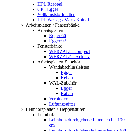
HPL Resopal
CPL Egger
Vollkunststoffplatten
HPL Westag / Max / Kaindl
Arbeitsplatten / Fensterbänke
Arbeitsplatten
Egger 60
Egger 92
Fensterbänke
WERZALIT compact
WERZALIT exclusiv
Arbeitsplatten Zubehör
Wandabschlussleisten
Egger
Rehau
WAL-Zubehör
Egger
Rahau
Verbinder
Lüftungsgitter
Leimholzplatten / Treppenstufen
Leimholz
Leimholz durchgehene Lamellen bis 190
cm
Leimholz durchgehende Lamellen ab 200