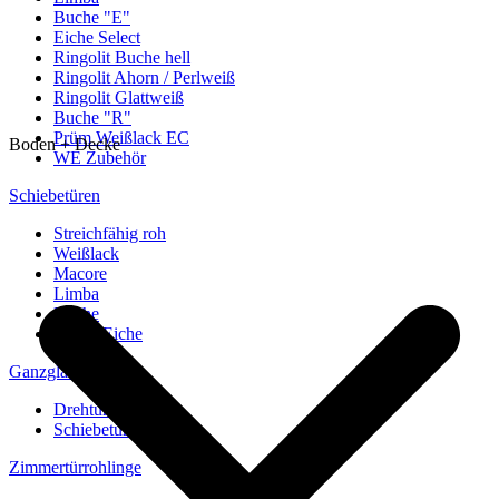
Buche "E"
Eiche Select
Ringolit Buche hell
Ringolit Ahorn / Perlweiß
Ringolit Glattweiß
Buche "R"
Prüm Weißlack EC
Boden + Decke
WE Zubehör
Schiebetüren
Streichfähig roh
Weißlack
Macore
Limba
Buche
europ. Eiche
Ganzglastüren
Drehtüren
Schiebetüren
Zimmertürrohlinge