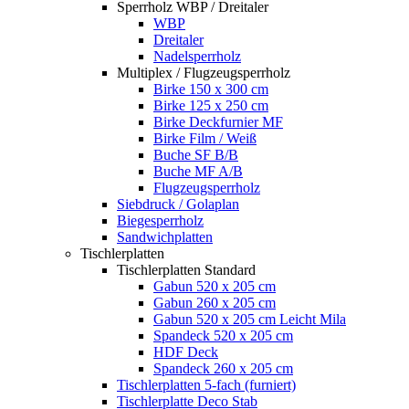
Sperrholz WBP / Dreitaler
WBP
Dreitaler
Nadelsperrholz
Multiplex / Flugzeugsperrholz
Birke 150 x 300 cm
Birke 125 x 250 cm
Birke Deckfurnier MF
Birke Film / Weiß
Buche SF B/B
Buche MF A/B
Flugzeugsperrholz
Siebdruck / Golaplan
Biegesperrholz
Sandwichplatten
Tischlerplatten
Tischlerplatten Standard
Gabun 520 x 205 cm
Gabun 260 x 205 cm
Gabun 520 x 205 cm Leicht Mila
Spandeck 520 x 205 cm
HDF Deck
Spandeck 260 x 205 cm
Tischlerplatten 5-fach (furniert)
Tischlerplatte Deco Stab