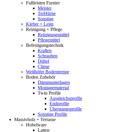
Fußleisten Furnier
Meister
TerHürne
Sonstige
Kleber + Leim
Reinigung + Pflege
Reinigungsmittel
Pflegemittel
Befestigungstechnik
Krallen
Schrauben
Dübel
Clipse
Wellhöfer Bodentreppe
Boden Zubehör
Dämmunterlagen
Montagematerial
Twin Profile
Ausgleichsprofile
Endprofile
Übergangsprofile
Sonstige Profile
Massivholz + Terrasse
Hobelware
Latten