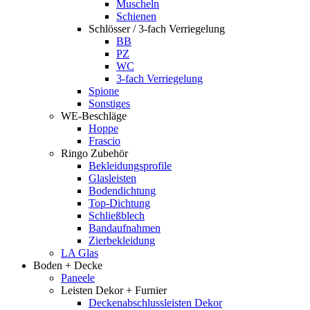
Muscheln
Schienen
Schlösser / 3-fach Verriegelung
BB
PZ
WC
3-fach Verriegelung
Spione
Sonstiges
WE-Beschläge
Hoppe
Frascio
Ringo Zubehör
Bekleidungsprofile
Glasleisten
Bodendichtung
Top-Dichtung
Schließblech
Bandaufnahmen
Zierbekleidung
LA Glas
Boden + Decke
Paneele
Leisten Dekor + Furnier
Deckenabschlussleisten Dekor