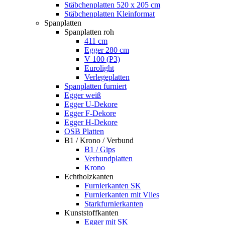
Stäbchenplatten 520 x 205 cm
Stäbchenplatten Kleinformat
Spanplatten
Spanplatten roh
411 cm
Egger 280 cm
V 100 (P3)
Eurolight
Verlegeplatten
Spanplatten furniert
Egger weiß
Egger U-Dekore
Egger F-Dekore
Egger H-Dekore
OSB Platten
B1 / Krono / Verbund
B1 / Gips
Verbundplatten
Krono
Echtholzkanten
Furnierkanten SK
Furnierkanten mit Vlies
Starkfurnierkanten
Kunststoffkanten
Egger mit SK