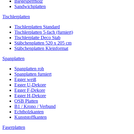
Biegesperrholz
Sandwichplatten
Tischlerplatten
Tischlerplatten Standard
Tischlerplatten 5-fach (furniert)
Tischlerplatte Deco Stab
Stäbchenplatten 520 x 205 cm
Stäbchenplatten Kleinformat
Spanplatten
Spanplatten roh
Spanplatten furniert
Egger weiß
Egger U-Dekore
Egger F-Dekore
Egger H-Dekore
OSB Platten
B1 / Krono / Verbund
Echtholzkanten
Kunststoffkanten
Faserplatten