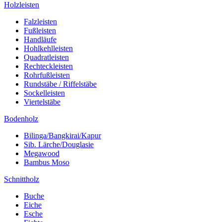
Holzleisten
Falzleisten
Fußleisten
Handläufe
Hohlkehlleisten
Quadratleisten
Rechteckleisten
Rohrfußleisten
Rundstäbe / Riffelstäbe
Sockelleisten
Viertelstäbe
Bodenholz
Bilinga/Bangkirai/Kapur
Sib. Lärche/Douglasie
Megawood
Bambus Moso
Schnittholz
Buche
Eiche
Esche