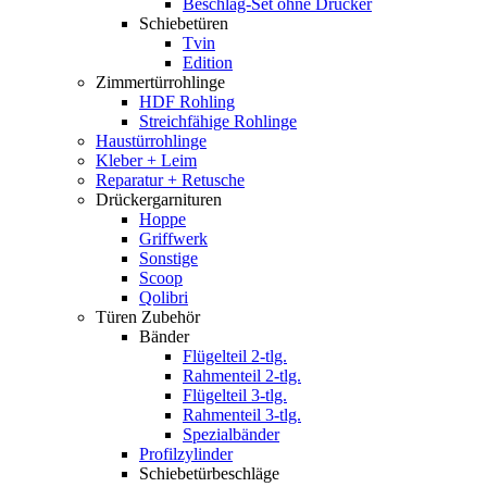
Beschlag-Set ohne Drücker
Schiebetüren
Tvin
Edition
Zimmertürrohlinge
HDF Rohling
Streichfähige Rohlinge
Haustürrohlinge
Kleber + Leim
Reparatur + Retusche
Drückergarnituren
Hoppe
Griffwerk
Sonstige
Scoop
Qolibri
Türen Zubehör
Bänder
Flügelteil 2-tlg.
Rahmenteil 2-tlg.
Flügelteil 3-tlg.
Rahmenteil 3-tlg.
Spezialbänder
Profilzylinder
Schiebetürbeschläge