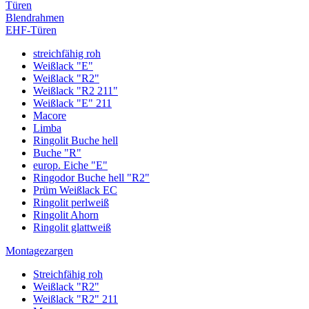
Türen
Blendrahmen
EHF-Türen
streichfähig roh
Weißlack "E"
Weißlack "R2"
Weißlack "R2 211"
Weißlack "E" 211
Macore
Limba
Ringolit Buche hell
Buche "R"
europ. Eiche "E"
Ringodor Buche hell "R2"
Prüm Weißlack EC
Ringolit perlweiß
Ringolit Ahorn
Ringolit glattweiß
Montagezargen
Streichfähig roh
Weißlack "R2"
Weißlack "R2" 211