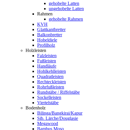
gehobelte Latten
ungehobelte Latten
Rahmen
gehobelte Rahmen
KVH
Glattkantbretter
Balkonbretter
Hobeldiele
Profilholz
Holzleisten
Falzleisten
Fußleisten
Handläufe
Hohlkehlleisten
Quadratleisten
Rechteckleisten
Rohrfußleisten
Rundstäbe / Riffelstäbe
Sockelleisten
Viertelstäbe
Bodenholz
Bilinga/Bangkirai/Kapur
Sib. Lärche/Douglasie
Megawood
Bambus Moso