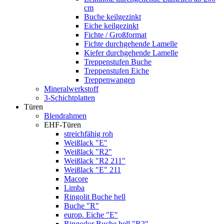
cm
Buche keilgezinkt
Eiche keilgezinkt
Fichte / Großformat
Fichte durchgehende Lamelle
Kiefer durchgehende Lamelle
Treppenstufen Buche
Treppenstufen Eiche
Treppenwangen
Mineralwerkstoff
3-Schichtplatten
Türen
Blendrahmen
EHF-Türen
streichfähig roh
Weißlack "E"
Weißlack "R2"
Weißlack "R2 211"
Weißlack "E" 211
Macore
Limba
Ringolit Buche hell
Buche "R"
europ. Eiche "E"
Ringodor Buche hell "R2"