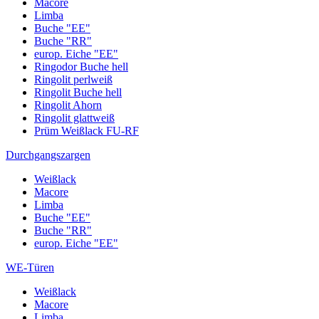
Macore
Limba
Buche "EE"
Buche "RR"
europ. Eiche "EE"
Ringodor Buche hell
Ringolit perlweiß
Ringolit Buche hell
Ringolit Ahorn
Ringolit glattweiß
Prüm Weißlack FU-RF
Durchgangszargen
Weißlack
Macore
Limba
Buche "EE"
Buche "RR"
europ. Eiche "EE"
WE-Türen
Weißlack
Macore
Limba