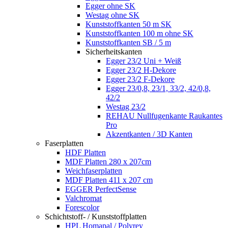
Egger ohne SK
Westag ohne SK
Kunststoffkanten 50 m SK
Kunststoffkanten 100 m ohne SK
Kunststoffkanten SB / 5 m
Sicherheitskanten
Egger 23/2 Uni + Weiß
Egger 23/2 H-Dekore
Egger 23/2 F-Dekore
Egger 23/0,8, 23/1, 33/2, 42/0,8,
42/2
Westag 23/2
REHAU Nullfugenkante Raukantes
Pro
Akzentkanten / 3D Kanten
Faserplatten
HDF Platten
MDF Platten 280 x 207cm
Weichfaserplatten
MDF Platten 411 x 207 cm
EGGER PerfectSense
Valchromat
Forescolor
Schichtstoff- / Kunststoffplatten
HPL Homapal / Polyrey