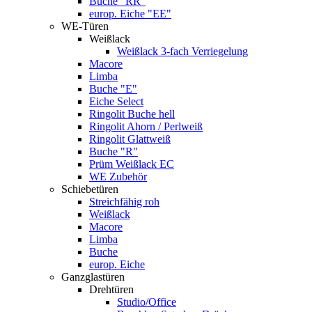
Buche "RR"
europ. Eiche "EE"
WE-Türen
Weißlack
Weißlack 3-fach Verriegelung
Macore
Limba
Buche "E"
Eiche Select
Ringolit Buche hell
Ringolit Ahorn / Perlweiß
Ringolit Glattweiß
Buche "R"
Prüm Weißlack EC
WE Zubehör
Schiebetüren
Streichfähig roh
Weißlack
Macore
Limba
Buche
europ. Eiche
Ganzglastüren
Drehtüren
Studio/Office