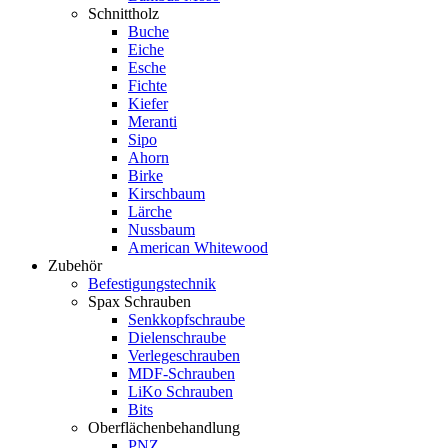
Schnittholz
Buche
Eiche
Esche
Fichte
Kiefer
Meranti
Sipo
Ahorn
Birke
Kirschbaum
Lärche
Nussbaum
American Whitewood
Zubehör
Befestigungstechnik
Spax Schrauben
Senkkopfschraube
Dielenschraube
Verlegeschrauben
MDF-Schrauben
LiKo Schrauben
Bits
Oberflächenbehandlung
PNZ