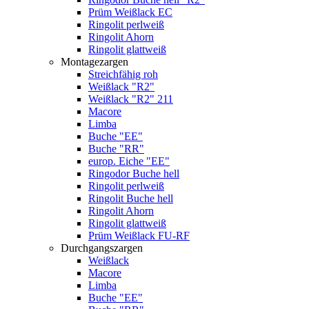
Prüm Weißlack EC
Ringolit perlweiß
Ringolit Ahorn
Ringolit glattweiß
Montagezargen
Streichfähig roh
Weißlack "R2"
Weißlack "R2" 211
Macore
Limba
Buche "EE"
Buche "RR"
europ. Eiche "EE"
Ringodor Buche hell
Ringolit perlweiß
Ringolit Buche hell
Ringolit Ahorn
Ringolit glattweiß
Prüm Weißlack FU-RF
Durchgangszargen
Weißlack
Macore
Limba
Buche "EE"