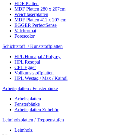
HDF Platten
MDF Platten 280 x 207cm
Weichfaserplatten
MDF Platten 411 x 207 cm
EGGER PerfectSense
Valchromat
Forescolor
Schichtstoff- / Kunststoffplatten
HPL Homapal / Polyrey
HPL Resopal
CPL Egger
Vollkunststoffplatten
HPL Westag / Max / Kaindl
Arbeitsplatten / Fensterbänke
Arbeitsplatten
Fensterbänke
Arbeitsplatten Zubehör
Leimholzplatten / Treppenstufen
Leimholz