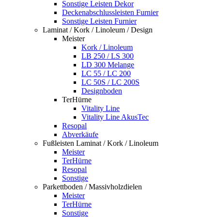
Sonstige Leisten Dekor
Deckenabschlussleisten Furnier
Sonstige Leisten Furnier
Laminat / Kork / Linoleum / Design
Meister
Kork / Linoleum
LB 250 / LS 300
LD 300 Melange
LC 55 / LC 200
LC 50S / LC 200S
Designboden
TerHürne
Vitality Line
Vitality Line AkusTec
Resopal
Abverkäufe
Fußleisten Laminat / Kork / Linoleum
Meister
TerHürne
Resopal
Sonstige
Parkettboden / Massivholzdielen
Meister
TerHürne
Sonstige