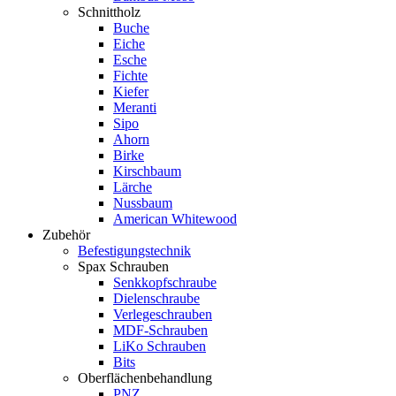
Schnittholz
Buche
Eiche
Esche
Fichte
Kiefer
Meranti
Sipo
Ahorn
Birke
Kirschbaum
Lärche
Nussbaum
American Whitewood
Zubehör
Befestigungstechnik
Spax Schrauben
Senkkopfschraube
Dielenschraube
Verlegeschrauben
MDF-Schrauben
LiKo Schrauben
Bits
Oberflächenbehandlung
PNZ