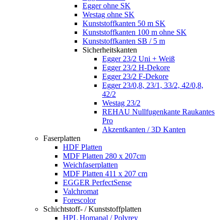
Egger ohne SK
Westag ohne SK
Kunststoffkanten 50 m SK
Kunststoffkanten 100 m ohne SK
Kunststoffkanten SB / 5 m
Sicherheitskanten
Egger 23/2 Uni + Weiß
Egger 23/2 H-Dekore
Egger 23/2 F-Dekore
Egger 23/0,8, 23/1, 33/2, 42/0,8,
42/2
Westag 23/2
REHAU Nullfugenkante Raukantes
Pro
Akzentkanten / 3D Kanten
Faserplatten
HDF Platten
MDF Platten 280 x 207cm
Weichfaserplatten
MDF Platten 411 x 207 cm
EGGER PerfectSense
Valchromat
Forescolor
Schichtstoff- / Kunststoffplatten
HPL Homapal / Polyrey