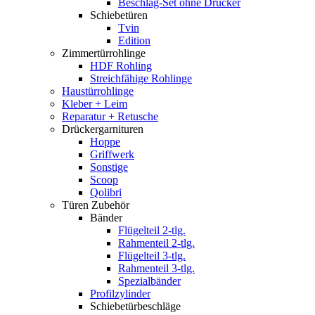
Beschlag-Set ohne Drücker
Schiebetüren
Tvin
Edition
Zimmertürrohlinge
HDF Rohling
Streichfähige Rohlinge
Haustürrohlinge
Kleber + Leim
Reparatur + Retusche
Drückergarnituren
Hoppe
Griffwerk
Sonstige
Scoop
Qolibri
Türen Zubehör
Bänder
Flügelteil 2-tlg.
Rahmenteil 2-tlg.
Flügelteil 3-tlg.
Rahmenteil 3-tlg.
Spezialbänder
Profilzylinder
Schiebetürbeschläge