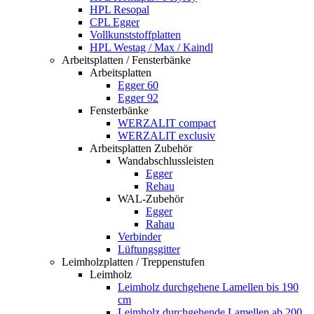
HPL Resopal
CPL Egger
Vollkunststoffplatten
HPL Westag / Max / Kaindl
Arbeitsplatten / Fensterbänke
Arbeitsplatten
Egger 60
Egger 92
Fensterbänke
WERZALIT compact
WERZALIT exclusiv
Arbeitsplatten Zubehör
Wandabschlussleisten
Egger
Rehau
WAL-Zubehör
Egger
Rahau
Verbinder
Lüftungsgitter
Leimholzplatten / Treppenstufen
Leimholz
Leimholz durchgehene Lamellen bis 190
cm
Leimholz durchgehende Lamellen ab 200