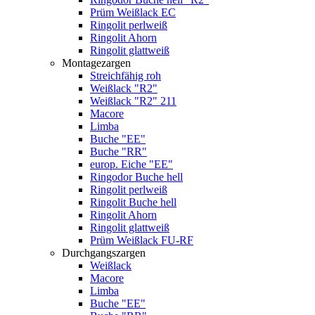
Prüm Weißlack EC
Ringolit perlweiß
Ringolit Ahorn
Ringolit glattweiß
Montagezargen
Streichfähig roh
Weißlack "R2"
Weißlack "R2" 211
Macore
Limba
Buche "EE"
Buche "RR"
europ. Eiche "EE"
Ringodor Buche hell
Ringolit perlweiß
Ringolit Buche hell
Ringolit Ahorn
Ringolit glattweiß
Prüm Weißlack FU-RF
Durchgangszargen
Weißlack
Macore
Limba
Buche "EE"