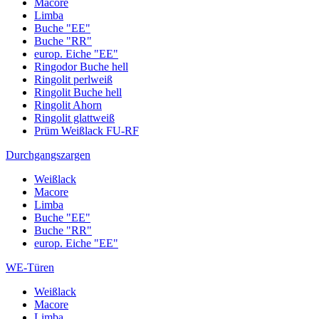
Macore
Limba
Buche "EE"
Buche "RR"
europ. Eiche "EE"
Ringodor Buche hell
Ringolit perlweiß
Ringolit Buche hell
Ringolit Ahorn
Ringolit glattweiß
Prüm Weißlack FU-RF
Durchgangszargen
Weißlack
Macore
Limba
Buche "EE"
Buche "RR"
europ. Eiche "EE"
WE-Türen
Weißlack
Macore
Limba