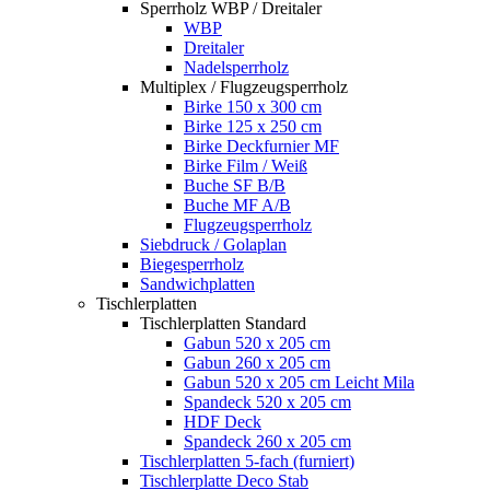
Sperrholz WBP / Dreitaler
WBP
Dreitaler
Nadelsperrholz
Multiplex / Flugzeugsperrholz
Birke 150 x 300 cm
Birke 125 x 250 cm
Birke Deckfurnier MF
Birke Film / Weiß
Buche SF B/B
Buche MF A/B
Flugzeugsperrholz
Siebdruck / Golaplan
Biegesperrholz
Sandwichplatten
Tischlerplatten
Tischlerplatten Standard
Gabun 520 x 205 cm
Gabun 260 x 205 cm
Gabun 520 x 205 cm Leicht Mila
Spandeck 520 x 205 cm
HDF Deck
Spandeck 260 x 205 cm
Tischlerplatten 5-fach (furniert)
Tischlerplatte Deco Stab