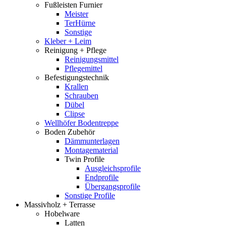
Fußleisten Furnier
Meister
TerHürne
Sonstige
Kleber + Leim
Reinigung + Pflege
Reinigungsmittel
Pflegemittel
Befestigungstechnik
Krallen
Schrauben
Dübel
Clipse
Wellhöfer Bodentreppe
Boden Zubehör
Dämmunterlagen
Montagematerial
Twin Profile
Ausgleichsprofile
Endprofile
Übergangsprofile
Sonstige Profile
Massivholz + Terrasse
Hobelware
Latten