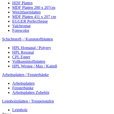
HDF Platten
MDF Platten 280 x 207cm
Weichfaserplatten
MDF Platten 411 x 207 cm
EGGER PerfectSense
Valchromat
Forescolor
Schichtstoff- / Kunststoffplatten
HPL Homapal / Polyrey
HPL Resopal
CPL Egger
Vollkunststoffplatten
HPL Westag / Max / Kaindl
Arbeitsplatten / Fensterbänke
Arbeitsplatten
Fensterbänke
Arbeitsplatten Zubehör
Leimholzplatten / Treppenstufen
Leimholz