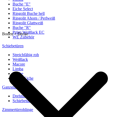
Buche "E"
Eiche Select
Ringolit Buche hell
Ringolit Ahorn / Perlweiß
Ringolit Glattweiß
Buche "R"
Prüm Weißlack EC
Boden + Decke
WE Zubehör
Schiebetüren
Streichfähig roh
Weißlack
Macore
Limba
Buche
europ. Eiche
Ganzglastüren
Drehtüren
Schiebetüren
Zimmertürrohlinge