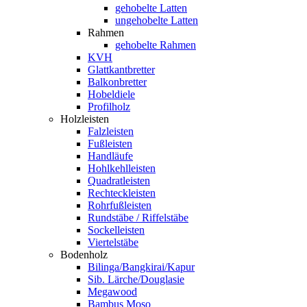
gehobelte Latten
ungehobelte Latten
Rahmen
gehobelte Rahmen
KVH
Glattkantbretter
Balkonbretter
Hobeldiele
Profilholz
Holzleisten
Falzleisten
Fußleisten
Handläufe
Hohlkehlleisten
Quadratleisten
Rechteckleisten
Rohrfußleisten
Rundstäbe / Riffelstäbe
Sockelleisten
Viertelstäbe
Bodenholz
Bilinga/Bangkirai/Kapur
Sib. Lärche/Douglasie
Megawood
Bambus Moso