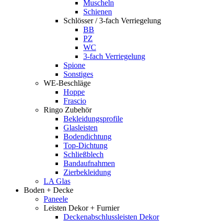
Muscheln
Schienen
Schlösser / 3-fach Verriegelung
BB
PZ
WC
3-fach Verriegelung
Spione
Sonstiges
WE-Beschläge
Hoppe
Frascio
Ringo Zubehör
Bekleidungsprofile
Glasleisten
Bodendichtung
Top-Dichtung
Schließblech
Bandaufnahmen
Zierbekleidung
LA Glas
Boden + Decke
Paneele
Leisten Dekor + Furnier
Deckenabschlussleisten Dekor