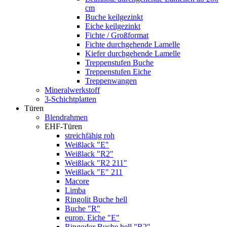
cm
Buche keilgezinkt
Eiche keilgezinkt
Fichte / Großformat
Fichte durchgehende Lamelle
Kiefer durchgehende Lamelle
Treppenstufen Buche
Treppenstufen Eiche
Treppenwangen
Mineralwerkstoff
3-Schichtplatten
Türen
Blendrahmen
EHF-Türen
streichfähig roh
Weißlack "E"
Weißlack "R2"
Weißlack "R2 211"
Weißlack "E" 211
Macore
Limba
Ringolit Buche hell
Buche "R"
europ. Eiche "E"
Ringodor Buche hell "R2"