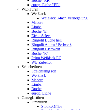
Buche "RR"
europ. Eiche "EE"
WE-Türen
Weißlack
Weißlack 3-fach Verriegelung
Macore
Limba
Buche "E"
Eiche Select
Ringolit Buche hell
Ringolit Ahorn / Perlweiß
Ringolit Glattweiß
Buche "R"
Prüm Weißlack EC
WE Zubehör
Schiebetüren
Streichfähig roh
Weißlack
Macore
Limba
Buche
europ. Eiche
Ganzglastüren
Drehtüren
Studio/Office