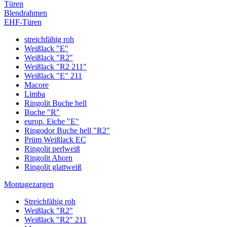
Türen
Blendrahmen
EHF-Türen
streichfähig roh
Weißlack "E"
Weißlack "R2"
Weißlack "R2 211"
Weißlack "E" 211
Macore
Limba
Ringolit Buche hell
Buche "R"
europ. Eiche "E"
Ringodor Buche hell "R2"
Prüm Weißlack EC
Ringolit perlweiß
Ringolit Ahorn
Ringolit glattweiß
Montagezargen
Streichfähig roh
Weißlack "R2"
Weißlack "R2" 211