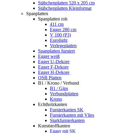
Stäbchenplatten 520 x 205 cm
Stäbchenplatten Kleinformat
Spanplatten
Spanplatten roh
411 cm
Egger 280 cm
V 100 (P3)
Eurolight
Verlegeplatten
Spanplatten furniert
Egger weiß
Egger U-Dekore
Egger F-Dekore
Egger H-Dekore
OSB Platten
B1 / Krono / Verbund
B1 / Gips
Verbundplatten
Krono
Echtholzkanten
Furnierkanten SK
Furnierkanten mit Vlies
Starkfurnierkanten
Kunststoffkanten
Egger mit SK