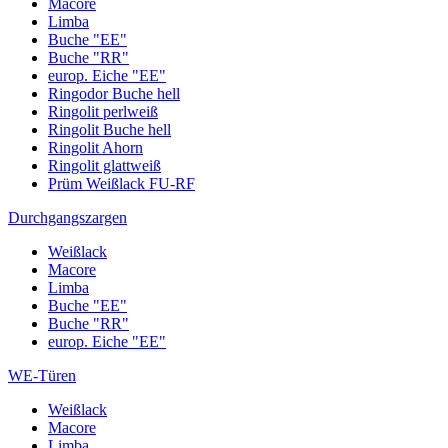
Macore
Limba
Buche "EE"
Buche "RR"
europ. Eiche "EE"
Ringodor Buche hell
Ringolit perlweiß
Ringolit Buche hell
Ringolit Ahorn
Ringolit glattweiß
Prüm Weißlack FU-RF
Durchgangszargen
Weißlack
Macore
Limba
Buche "EE"
Buche "RR"
europ. Eiche "EE"
WE-Türen
Weißlack
Macore
Limba