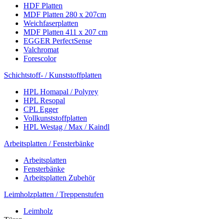
HDF Platten
MDF Platten 280 x 207cm
Weichfaserplatten
MDF Platten 411 x 207 cm
EGGER PerfectSense
Valchromat
Forescolor
Schichtstoff- / Kunststoffplatten
HPL Homapal / Polyrey
HPL Resopal
CPL Egger
Vollkunststoffplatten
HPL Westag / Max / Kaindl
Arbeitsplatten / Fensterbänke
Arbeitsplatten
Fensterbänke
Arbeitsplatten Zubehör
Leimholzplatten / Treppenstufen
Leimholz