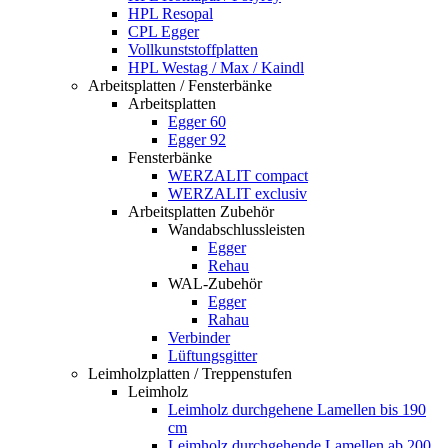
HPL Resopal
CPL Egger
Vollkunststoffplatten
HPL Westag / Max / Kaindl
Arbeitsplatten / Fensterbänke
Arbeitsplatten
Egger 60
Egger 92
Fensterbänke
WERZALIT compact
WERZALIT exclusiv
Arbeitsplatten Zubehör
Wandabschlussleisten
Egger
Rehau
WAL-Zubehör
Egger
Rahau
Verbinder
Lüftungsgitter
Leimholzplatten / Treppenstufen
Leimholz
Leimholz durchgehene Lamellen bis 190
cm
Leimholz durchgehende Lamellen ab 200