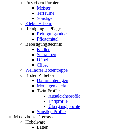
Fußleisten Furnier
Meister
TerHürne
Sonstige
Kleber + Leim
Reinigung + Pflege
Reinigungsmittel
Pflegemittel
Befestigungstechnik
Krallen
Schrauben
Dübel
Clipse
Wellhöfer Bodentreppe
Boden Zubehör
Dämmunterlagen
Montagematerial
Twin Profile
Ausgleichsprofile
Endprofile
Übergangsprofile
Sonstige Profile
Massivholz + Terrasse
Hobelware
Latten