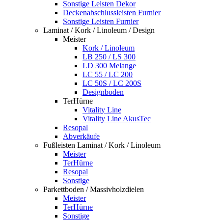
Sonstige Leisten Dekor
Deckenabschlussleisten Furnier
Sonstige Leisten Furnier
Laminat / Kork / Linoleum / Design
Meister
Kork / Linoleum
LB 250 / LS 300
LD 300 Melange
LC 55 / LC 200
LC 50S / LC 200S
Designboden
TerHürne
Vitality Line
Vitality Line AkusTec
Resopal
Abverkäufe
Fußleisten Laminat / Kork / Linoleum
Meister
TerHürne
Resopal
Sonstige
Parkettboden / Massivholzdielen
Meister
TerHürne
Sonstige