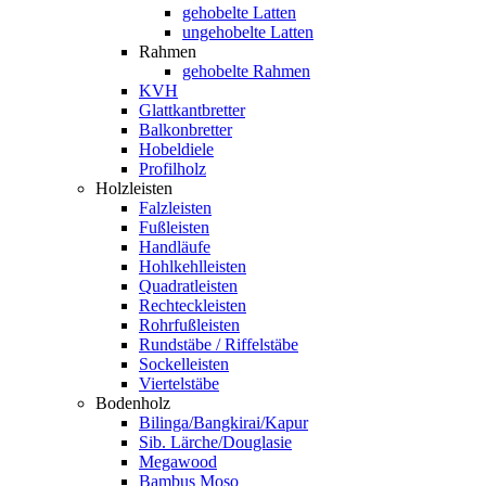
gehobelte Latten
ungehobelte Latten
Rahmen
gehobelte Rahmen
KVH
Glattkantbretter
Balkonbretter
Hobeldiele
Profilholz
Holzleisten
Falzleisten
Fußleisten
Handläufe
Hohlkehlleisten
Quadratleisten
Rechteckleisten
Rohrfußleisten
Rundstäbe / Riffelstäbe
Sockelleisten
Viertelstäbe
Bodenholz
Bilinga/Bangkirai/Kapur
Sib. Lärche/Douglasie
Megawood
Bambus Moso