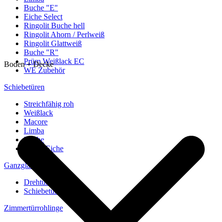
Buche "E"
Eiche Select
Ringolit Buche hell
Ringolit Ahorn / Perlweiß
Ringolit Glattweiß
Buche "R"
Prüm Weißlack EC
Boden + Decke
WE Zubehör
Schiebetüren
Streichfähig roh
Weißlack
Macore
Limba
Buche
europ. Eiche
Ganzglastüren
Drehtüren
Schiebetüren
Zimmertürrohlinge