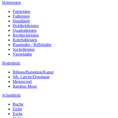
Holzleisten
Falzleisten
Fußleisten
Handläufe
Hohlkehlleisten
Quadratleisten
Rechteckleisten
Rohrfußleisten
Rundstäbe / Riffelstäbe
Sockelleisten
Viertelstäbe
Bodenholz
Bilinga/Bangkirai/Kapur
Sib. Lärche/Douglasie
Megawood
Bambus Moso
Schnittholz
Buche
Eiche
Esche