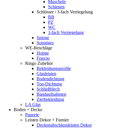
Muscheln
Schienen
Schlösser / 3-fach Verriegelung
BB
PZ
WC
3-fach Verriegelung
Spione
Sonstiges
WE-Beschläge
Hoppe
Frascio
Ringo Zubehör
Bekleidungsprofile
Glasleisten
Bodendichtung
Top-Dichtung
Schließblech
Bandaufnahmen
Zierbekleidung
LA Glas
Boden + Decke
Paneele
Leisten Dekor + Furnier
Deckenabschlussleisten Dekor