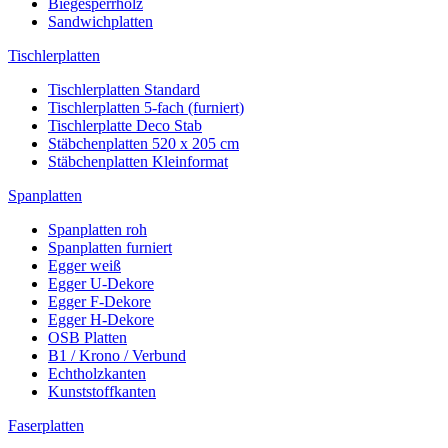
Biegesperrholz
Sandwichplatten
Tischlerplatten
Tischlerplatten Standard
Tischlerplatten 5-fach (furniert)
Tischlerplatte Deco Stab
Stäbchenplatten 520 x 205 cm
Stäbchenplatten Kleinformat
Spanplatten
Spanplatten roh
Spanplatten furniert
Egger weiß
Egger U-Dekore
Egger F-Dekore
Egger H-Dekore
OSB Platten
B1 / Krono / Verbund
Echtholzkanten
Kunststoffkanten
Faserplatten