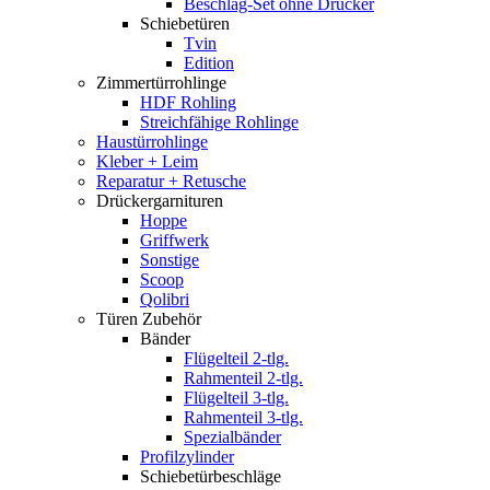
Beschlag-Set ohne Drücker
Schiebetüren
Tvin
Edition
Zimmertürrohlinge
HDF Rohling
Streichfähige Rohlinge
Haustürrohlinge
Kleber + Leim
Reparatur + Retusche
Drückergarnituren
Hoppe
Griffwerk
Sonstige
Scoop
Qolibri
Türen Zubehör
Bänder
Flügelteil 2-tlg.
Rahmenteil 2-tlg.
Flügelteil 3-tlg.
Rahmenteil 3-tlg.
Spezialbänder
Profilzylinder
Schiebetürbeschläge