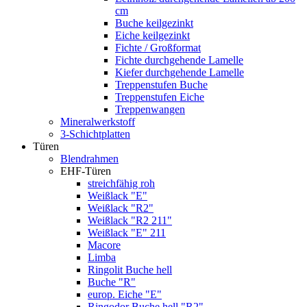
cm
Buche keilgezinkt
Eiche keilgezinkt
Fichte / Großformat
Fichte durchgehende Lamelle
Kiefer durchgehende Lamelle
Treppenstufen Buche
Treppenstufen Eiche
Treppenwangen
Mineralwerkstoff
3-Schichtplatten
Türen
Blendrahmen
EHF-Türen
streichfähig roh
Weißlack "E"
Weißlack "R2"
Weißlack "R2 211"
Weißlack "E" 211
Macore
Limba
Ringolit Buche hell
Buche "R"
europ. Eiche "E"
Ringodor Buche hell "R2"