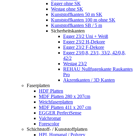
Egger ohne SK
Westag ohne SK
Kunststoffkanten 50 m SK
Kunststoffkanten 100 m ohne SK
Kunststoffkanten SB / 5 m
Sicherheitskanten
Egger 23/2 Uni + Weiß
Egger 23/2 H-Dekore
Egger 23/2 F-Dekore
Egger 23/0,8, 23/1, 33/2, 42/0,8,
42/2
Westag 23/2
REHAU Nullfugenkante Raukantes
Pro
Akzentkanten / 3D Kanten
Faserplatten
HDF Platten
MDF Platten 280 x 207cm
Weichfaserplatten
MDF Platten 411 x 207 cm
EGGER PerfectSense
Valchromat
Forescolor
Schichtstoff- / Kunststoffplatten
HPL Homapal / Polyrey