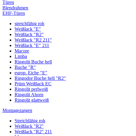
Türen
Blendrahmen
EHF-Türen
streichfähig roh
Weißlack "E"
Weißlack "R2"
Weißlack "R2 211"
Weißlack "E" 211
Macore
Limba
Ringolit Buche hell
Buche "R"
europ. Eiche "E"
Ringodor Buche hell "R2"
Prüm Weißlack EC
Ringolit perlweiß
Ringolit Ahorn
Ringolit glattweiß
Montagezargen
Streichfähig roh
Weißlack "R2"
Weißlack "R2" 211