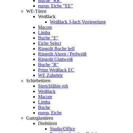
Buche "RR"
europ. Eiche "EE"
WE-Türen
Weißlack
Weißlack 3-fach Verriegelung
Macore
Limba
Buche "E"
Eiche Select
Ringolit Buche hell
Ringolit Ahorn / Perlweiß
Ringolit Glattweiß
Buche "R"
Prüm Weißlack EC
WE Zubehör
Schiebetüren
Streichfähig roh
Weißlack
Macore
Limba
Buche
europ. Eiche
Ganzglastüren
Drehtüren
Studio/Office