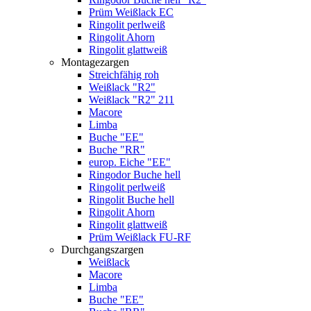
Prüm Weißlack EC
Ringolit perlweiß
Ringolit Ahorn
Ringolit glattweiß
Montagezargen
Streichfähig roh
Weißlack "R2"
Weißlack "R2" 211
Macore
Limba
Buche "EE"
Buche "RR"
europ. Eiche "EE"
Ringodor Buche hell
Ringolit perlweiß
Ringolit Buche hell
Ringolit Ahorn
Ringolit glattweiß
Prüm Weißlack FU-RF
Durchgangszargen
Weißlack
Macore
Limba
Buche "EE"