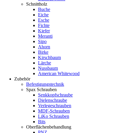
Schnittholz
Buche
Eiche
Esche
Fichte
Kiefer
Meranti
Sipo
Ahorn
Birke
Kirschbaum
Lärche
Nussbaum
American Whitewood
Zubehör
Befestigungstechnik
Spax Schrauben
Senkkopfschraube
Dielenschraube
Verlegeschrauben
MDF-Schrauben
LiKo Schrauben
Bits
Oberflächenbehandlung
PNZ