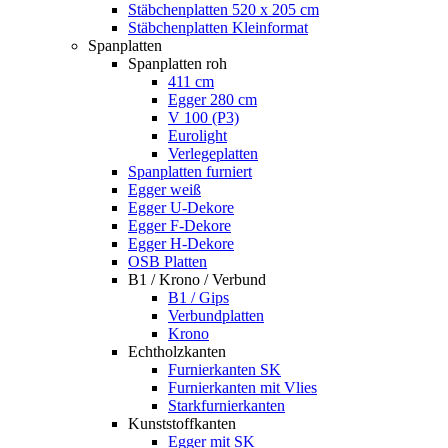
Stäbchenplatten 520 x 205 cm
Stäbchenplatten Kleinformat
Spanplatten
Spanplatten roh
411 cm
Egger 280 cm
V 100 (P3)
Eurolight
Verlegeplatten
Spanplatten furniert
Egger weiß
Egger U-Dekore
Egger F-Dekore
Egger H-Dekore
OSB Platten
B1 / Krono / Verbund
B1 / Gips
Verbundplatten
Krono
Echtholzkanten
Furnierkanten SK
Furnierkanten mit Vlies
Starkfurnierkanten
Kunststoffkanten
Egger mit SK