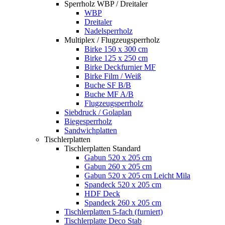
Sperrholz WBP / Dreitaler
WBP
Dreitaler
Nadelsperrholz
Multiplex / Flugzeugsperrholz
Birke 150 x 300 cm
Birke 125 x 250 cm
Birke Deckfurnier MF
Birke Film / Weiß
Buche SF B/B
Buche MF A/B
Flugzeugsperrholz
Siebdruck / Golaplan
Biegesperrholz
Sandwichplatten
Tischlerplatten
Tischlerplatten Standard
Gabun 520 x 205 cm
Gabun 260 x 205 cm
Gabun 520 x 205 cm Leicht Mila
Spandeck 520 x 205 cm
HDF Deck
Spandeck 260 x 205 cm
Tischlerplatten 5-fach (furniert)
Tischlerplatte Deco Stab