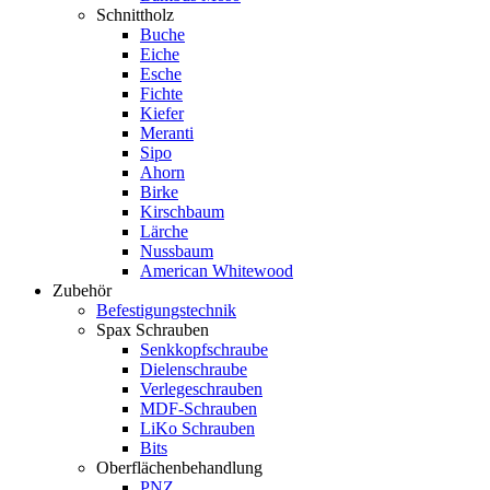
Schnittholz
Buche
Eiche
Esche
Fichte
Kiefer
Meranti
Sipo
Ahorn
Birke
Kirschbaum
Lärche
Nussbaum
American Whitewood
Zubehör
Befestigungstechnik
Spax Schrauben
Senkkopfschraube
Dielenschraube
Verlegeschrauben
MDF-Schrauben
LiKo Schrauben
Bits
Oberflächenbehandlung
PNZ