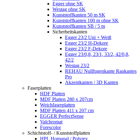
Egger ohne SK
Westag ohne SK
Kunststoffkanten 50 m SK
Kunststoffkanten 100 m ohne SK
Kunststoffkanten SB / 5 m
Sicherheitskanten
Egger 23/2 Uni + Weiß
Egger 23/2 H-Dekore
Egger 23/2 F-Dekore
Egger 23/0,8, 23/1, 33/2, 42/0,8,
42/2
Westag 23/2
REHAU Nullfugenkante Raukantes
Pro
Akzentkanten / 3D Kanten
Faserplatten
HDF Platten
MDF Platten 280 x 207cm
Weichfaserplatten
MDF Platten 411 x 207 cm
EGGER PerfectSense
Valchromat
Forescolor
Schichtstoff- / Kunststoffplatten
HPL Homapal / Polyrey