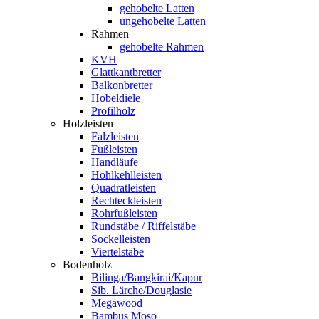
gehobelte Latten
ungehobelte Latten
Rahmen
gehobelte Rahmen
KVH
Glattkantbretter
Balkonbretter
Hobeldiele
Profilholz
Holzleisten
Falzleisten
Fußleisten
Handläufe
Hohlkehlleisten
Quadratleisten
Rechteckleisten
Rohrfußleisten
Rundstäbe / Riffelstäbe
Sockelleisten
Viertelstäbe
Bodenholz
Bilinga/Bangkirai/Kapur
Sib. Lärche/Douglasie
Megawood
Bambus Moso