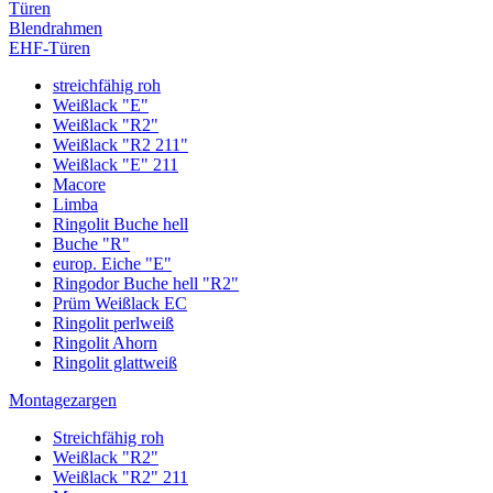
Türen
Blendrahmen
EHF-Türen
streichfähig roh
Weißlack "E"
Weißlack "R2"
Weißlack "R2 211"
Weißlack "E" 211
Macore
Limba
Ringolit Buche hell
Buche "R"
europ. Eiche "E"
Ringodor Buche hell "R2"
Prüm Weißlack EC
Ringolit perlweiß
Ringolit Ahorn
Ringolit glattweiß
Montagezargen
Streichfähig roh
Weißlack "R2"
Weißlack "R2" 211