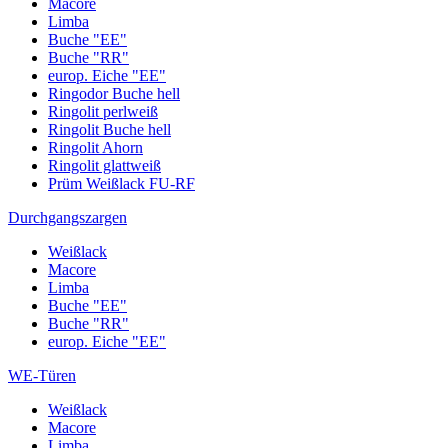
Macore
Limba
Buche "EE"
Buche "RR"
europ. Eiche "EE"
Ringodor Buche hell
Ringolit perlweiß
Ringolit Buche hell
Ringolit Ahorn
Ringolit glattweiß
Prüm Weißlack FU-RF
Durchgangszargen
Weißlack
Macore
Limba
Buche "EE"
Buche "RR"
europ. Eiche "EE"
WE-Türen
Weißlack
Macore
Limba