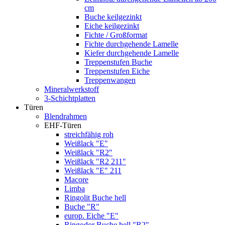
cm
Buche keilgezinkt
Eiche keilgezinkt
Fichte / Großformat
Fichte durchgehende Lamelle
Kiefer durchgehende Lamelle
Treppenstufen Buche
Treppenstufen Eiche
Treppenwangen
Mineralwerkstoff
3-Schichtplatten
Türen
Blendrahmen
EHF-Türen
streichfähig roh
Weißlack "E"
Weißlack "R2"
Weißlack "R2 211"
Weißlack "E" 211
Macore
Limba
Ringolit Buche hell
Buche "R"
europ. Eiche "E"
Ringodor Buche hell "R2"