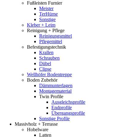
Fußleisten Furnier
Meister
TerHürne
Sonstige
Kleber + Leim
Reinigung + Pflege
Reinigungsmittel
Pflegemittel
Befestigungstechnik
Krallen
Schrauben
Dübel
Clipse
Wellhöfer Bodentreppe
Boden Zubehör
Dämmunterlagen
Montagematerial
Twin Profile
Ausgleichsprofile
Endprofile
Übergangsprofile
Sonstige Profile
Massivholz + Terrasse
Hobelware
Latten