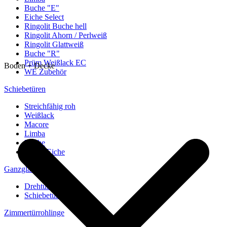
Buche "E"
Eiche Select
Ringolit Buche hell
Ringolit Ahorn / Perlweiß
Ringolit Glattweiß
Buche "R"
Prüm Weißlack EC
Boden + Decke
WE Zubehör
Schiebetüren
Streichfähig roh
Weißlack
Macore
Limba
Buche
europ. Eiche
Ganzglastüren
Drehtüren
Schiebetüren
Zimmertürrohlinge