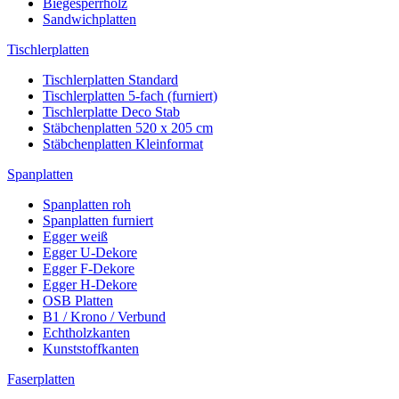
Biegesperrholz
Sandwichplatten
Tischlerplatten
Tischlerplatten Standard
Tischlerplatten 5-fach (furniert)
Tischlerplatte Deco Stab
Stäbchenplatten 520 x 205 cm
Stäbchenplatten Kleinformat
Spanplatten
Spanplatten roh
Spanplatten furniert
Egger weiß
Egger U-Dekore
Egger F-Dekore
Egger H-Dekore
OSB Platten
B1 / Krono / Verbund
Echtholzkanten
Kunststoffkanten
Faserplatten