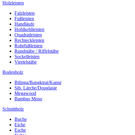
Holzleisten
Falzleisten
Fußleisten
Handläufe
Hohlkehlleisten
Quadratleisten
Rechteckleisten
Rohrfußleisten
Rundstäbe / Riffelstäbe
Sockelleisten
Viertelstäbe
Bodenholz
Bilinga/Bangkirai/Kapur
Sib. Lärche/Douglasie
Megawood
Bambus Moso
Schnittholz
Buche
Eiche
Esche