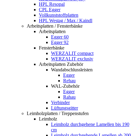
HPL Resopal
CPL Egger
Vollkunststoffplatten
HPL Westag / Max / Kaindl
Arbeitsplatten / Fensterbänke
Arbeitsplatten
Egger 60
Egger 92
Fensterbänke
WERZALIT compact
WERZALIT exclusiv
Arbeitsplatten Zubehör
Wandabschlussleisten
Egger
Rehau
WAL-Zubehör
Egger
Rahau
Verbinder
Lüftungsgitter
Leimholzplatten / Treppenstufen
Leimholz
Leimholz durchgehene Lamellen bis 190
cm
Leimholz durchgehende Lamellen ab 200