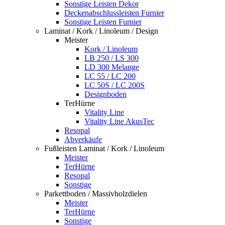
Sonstige Leisten Dekor
Deckenabschlussleisten Furnier
Sonstige Leisten Furnier
Laminat / Kork / Linoleum / Design
Meister
Kork / Linoleum
LB 250 / LS 300
LD 300 Melange
LC 55 / LC 200
LC 50S / LC 200S
Designboden
TerHürne
Vitality Line
Vitality Line AkusTec
Resopal
Abverkäufe
Fußleisten Laminat / Kork / Linoleum
Meister
TerHürne
Resopal
Sonstige
Parkettboden / Massivholzdielen
Meister
TerHürne
Sonstige