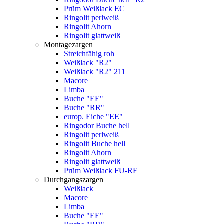
Prüm Weißlack EC
Ringolit perlweiß
Ringolit Ahorn
Ringolit glattweiß
Montagezargen
Streichfähig roh
Weißlack "R2"
Weißlack "R2" 211
Macore
Limba
Buche "EE"
Buche "RR"
europ. Eiche "EE"
Ringodor Buche hell
Ringolit perlweiß
Ringolit Buche hell
Ringolit Ahorn
Ringolit glattweiß
Prüm Weißlack FU-RF
Durchgangszargen
Weißlack
Macore
Limba
Buche "EE"