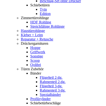
Beschlag-Set ohne Drücker
Schiebetüren
Tvin
Edition
Zimmertürrohlinge
HDF Rohling
Streichfähige Rohlinge
Haustürrohlinge
Kleber + Leim
Reparatur + Retusche
Drückergarnituren
Hoppe
Griffwerk
Sonstige
Scoop
Qolibri
Türen Zubehör
Bänder
Flügelteil 2-tlg.
Rahmenteil 2-tlg.
Flügelteil 3-tlg.
Rahmenteil 3-tlg.
Spezialbänder
Profilzylinder
Schiebetürbeschläge