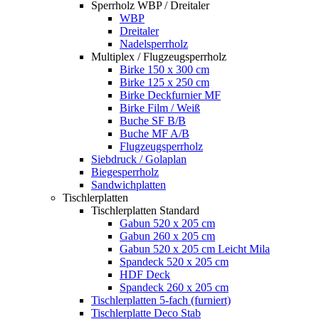
Sperrholz WBP / Dreitaler
WBP
Dreitaler
Nadelsperrholz
Multiplex / Flugzeugsperrholz
Birke 150 x 300 cm
Birke 125 x 250 cm
Birke Deckfurnier MF
Birke Film / Weiß
Buche SF B/B
Buche MF A/B
Flugzeugsperrholz
Siebdruck / Golaplan
Biegesperrholz
Sandwichplatten
Tischlerplatten
Tischlerplatten Standard
Gabun 520 x 205 cm
Gabun 260 x 205 cm
Gabun 520 x 205 cm Leicht Mila
Spandeck 520 x 205 cm
HDF Deck
Spandeck 260 x 205 cm
Tischlerplatten 5-fach (furniert)
Tischlerplatte Deco Stab