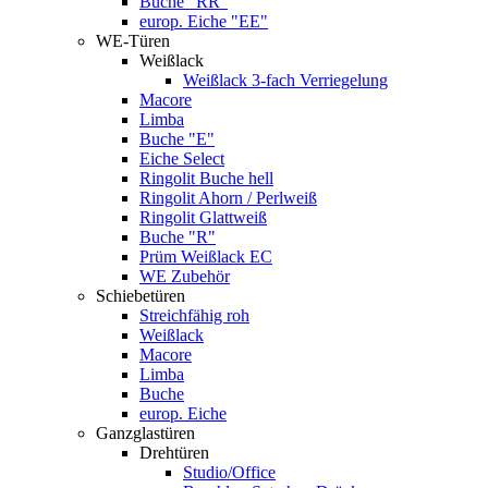
Buche "RR"
europ. Eiche "EE"
WE-Türen
Weißlack
Weißlack 3-fach Verriegelung
Macore
Limba
Buche "E"
Eiche Select
Ringolit Buche hell
Ringolit Ahorn / Perlweiß
Ringolit Glattweiß
Buche "R"
Prüm Weißlack EC
WE Zubehör
Schiebetüren
Streichfähig roh
Weißlack
Macore
Limba
Buche
europ. Eiche
Ganzglastüren
Drehtüren
Studio/Office