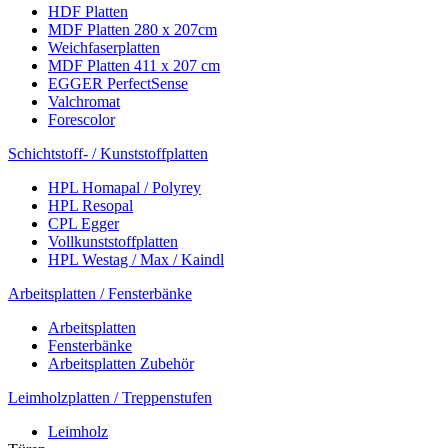
HDF Platten
MDF Platten 280 x 207cm
Weichfaserplatten
MDF Platten 411 x 207 cm
EGGER PerfectSense
Valchromat
Forescolor
Schichtstoff- / Kunststoffplatten
HPL Homapal / Polyrey
HPL Resopal
CPL Egger
Vollkunststoffplatten
HPL Westag / Max / Kaindl
Arbeitsplatten / Fensterbänke
Arbeitsplatten
Fensterbänke
Arbeitsplatten Zubehör
Leimholzplatten / Treppenstufen
Leimholz