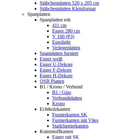
Stäbchenplatten 520 x 205 cm
Stäbchenplatten Kleinformat
Spanplatten
Spanplatten roh
411 cm
Egger 280 cm
V 100 (P3)
Eurolight
Verlegeplatten
Spanplatten furniert
Egger weiß
Egger U-Dekore
Egger F-Dekore
Egger H-Dekore
OSB Platten
B1 / Krono / Verbund
B1 / Gips
Verbundplatten
Krono
Echtholzkanten
Furnierkanten SK
Furnierkanten mit Vlies
Starkfurnierkanten
Kunststoffkanten
Egger mit SK