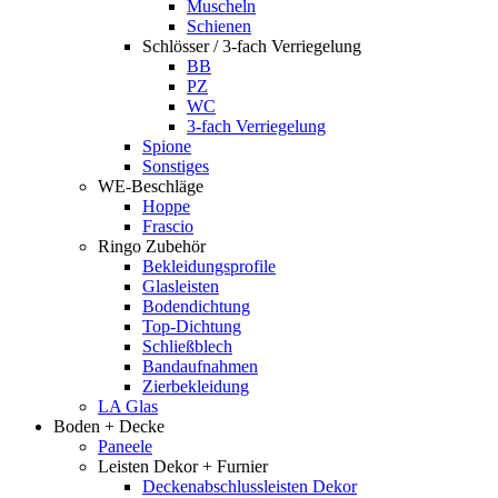
Muscheln
Schienen
Schlösser / 3-fach Verriegelung
BB
PZ
WC
3-fach Verriegelung
Spione
Sonstiges
WE-Beschläge
Hoppe
Frascio
Ringo Zubehör
Bekleidungsprofile
Glasleisten
Bodendichtung
Top-Dichtung
Schließblech
Bandaufnahmen
Zierbekleidung
LA Glas
Boden + Decke
Paneele
Leisten Dekor + Furnier
Deckenabschlussleisten Dekor