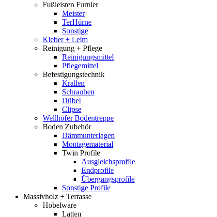
Fußleisten Furnier
Meister
TerHürne
Sonstige
Kleber + Leim
Reinigung + Pflege
Reinigungsmittel
Pflegemittel
Befestigungstechnik
Krallen
Schrauben
Dübel
Clipse
Wellhöfer Bodentreppe
Boden Zubehör
Dämmunterlagen
Montagematerial
Twin Profile
Ausgleichsprofile
Endprofile
Übergangsprofile
Sonstige Profile
Massivholz + Terrasse
Hobelware
Latten