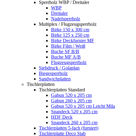
Sperrholz WBP / Dreitaler
WBP
Dreitaler
Nadelsperrholz
Multiplex / Flugzeugsperrholz
Birke 150 x 300 cm
Birke 125 x 250 cm
Birke Deckfurnier MF
Birke Film / Weiß
Buche SF B/B
Buche MF A/B
Flugzeugsperrholz
Siebdruck / Golaplan
Biegesperrholz
Sandwichplatten
Tischlerplatten
Tischlerplatten Standard
Gabun 520 x 205 cm
Gabun 260 x 205 cm
Gabun 520 x 205 cm Leicht Mila
Spandeck 520 x 205 cm
HDF Deck
Spandeck 260 x 205 cm
Tischlerplatten 5-fach (furniert)
Tischlerplatte Deco Stab