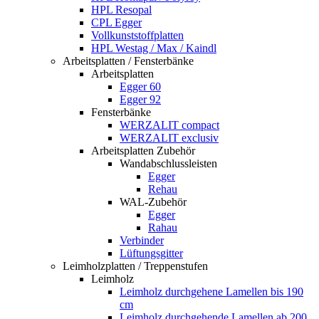
HPL Resopal
CPL Egger
Vollkunststoffplatten
HPL Westag / Max / Kaindl
Arbeitsplatten / Fensterbänke
Arbeitsplatten
Egger 60
Egger 92
Fensterbänke
WERZALIT compact
WERZALIT exclusiv
Arbeitsplatten Zubehör
Wandabschlussleisten
Egger
Rehau
WAL-Zubehör
Egger
Rahau
Verbinder
Lüftungsgitter
Leimholzplatten / Treppenstufen
Leimholz
Leimholz durchgehene Lamellen bis 190
cm
Leimholz durchgehende Lamellen ab 200