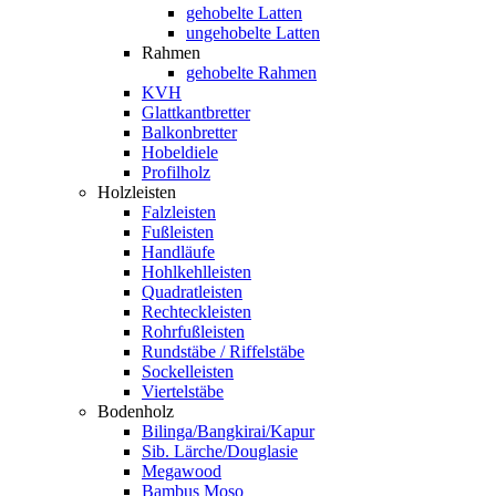
gehobelte Latten
ungehobelte Latten
Rahmen
gehobelte Rahmen
KVH
Glattkantbretter
Balkonbretter
Hobeldiele
Profilholz
Holzleisten
Falzleisten
Fußleisten
Handläufe
Hohlkehlleisten
Quadratleisten
Rechteckleisten
Rohrfußleisten
Rundstäbe / Riffelstäbe
Sockelleisten
Viertelstäbe
Bodenholz
Bilinga/Bangkirai/Kapur
Sib. Lärche/Douglasie
Megawood
Bambus Moso