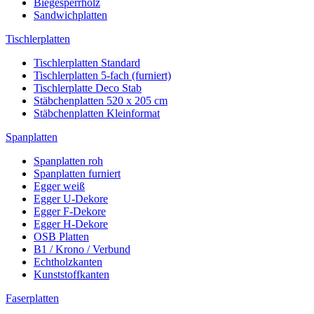
Biegesperrholz
Sandwichplatten
Tischlerplatten
Tischlerplatten Standard
Tischlerplatten 5-fach (furniert)
Tischlerplatte Deco Stab
Stäbchenplatten 520 x 205 cm
Stäbchenplatten Kleinformat
Spanplatten
Spanplatten roh
Spanplatten furniert
Egger weiß
Egger U-Dekore
Egger F-Dekore
Egger H-Dekore
OSB Platten
B1 / Krono / Verbund
Echtholzkanten
Kunststoffkanten
Faserplatten