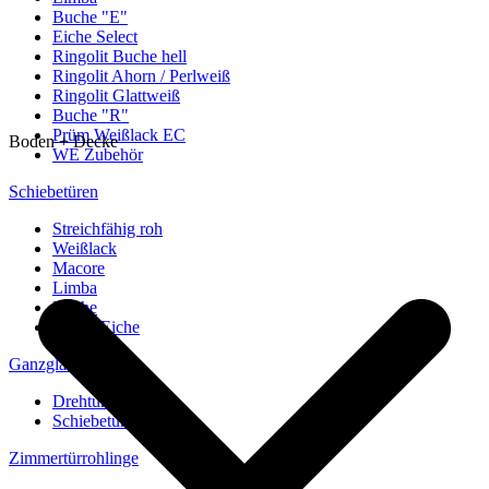
Buche "E"
Eiche Select
Ringolit Buche hell
Ringolit Ahorn / Perlweiß
Ringolit Glattweiß
Buche "R"
Prüm Weißlack EC
Boden + Decke
WE Zubehör
Schiebetüren
Streichfähig roh
Weißlack
Macore
Limba
Buche
europ. Eiche
Ganzglastüren
Drehtüren
Schiebetüren
Zimmertürrohlinge