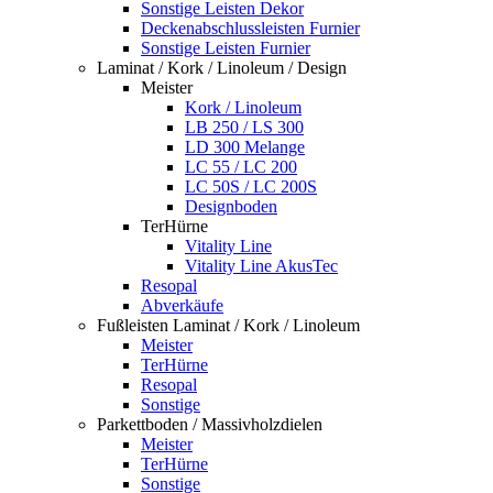
Sonstige Leisten Dekor
Deckenabschlussleisten Furnier
Sonstige Leisten Furnier
Laminat / Kork / Linoleum / Design
Meister
Kork / Linoleum
LB 250 / LS 300
LD 300 Melange
LC 55 / LC 200
LC 50S / LC 200S
Designboden
TerHürne
Vitality Line
Vitality Line AkusTec
Resopal
Abverkäufe
Fußleisten Laminat / Kork / Linoleum
Meister
TerHürne
Resopal
Sonstige
Parkettboden / Massivholzdielen
Meister
TerHürne
Sonstige