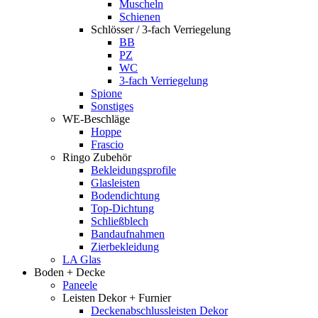
Muscheln
Schienen
Schlösser / 3-fach Verriegelung
BB
PZ
WC
3-fach Verriegelung
Spione
Sonstiges
WE-Beschläge
Hoppe
Frascio
Ringo Zubehör
Bekleidungsprofile
Glasleisten
Bodendichtung
Top-Dichtung
Schließblech
Bandaufnahmen
Zierbekleidung
LA Glas
Boden + Decke
Paneele
Leisten Dekor + Furnier
Deckenabschlussleisten Dekor