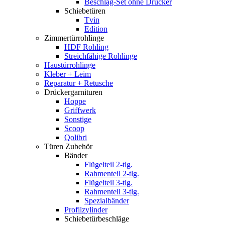
Beschlag-Set ohne Drücker
Schiebetüren
Tvin
Edition
Zimmertürrohlinge
HDF Rohling
Streichfähige Rohlinge
Haustürrohlinge
Kleber + Leim
Reparatur + Retusche
Drückergarnituren
Hoppe
Griffwerk
Sonstige
Scoop
Qolibri
Türen Zubehör
Bänder
Flügelteil 2-tlg.
Rahmenteil 2-tlg.
Flügelteil 3-tlg.
Rahmenteil 3-tlg.
Spezialbänder
Profilzylinder
Schiebetürbeschläge