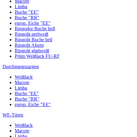
Macore
Limba
Buche "EE"
Buche "RR"
europ. Eiche "EE"
Ringodor Buche hell
Ringolit perlweiß
Ringolit Buche hell
Ringolit Ahorn
Ringolit glattweiß
Prüm Weißlack FU-RF
Durchgangszargen
Weißlack
Macore
Limba
Buche "EE"
Buche "RR"
europ. Eiche "EE"
WE-Türen
Weißlack
Macore
Limba