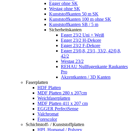
Egger ohne SK
Westag ohne SK
Kunststoffkanten 50 m SK
Kunststoffkanten 100 m ohne SK
Kunststoffkanten SB / 5 m
Sicherheitskanten
Egger 23/2 Uni + Weiß
Egger 23/2 H-Dekore
Egger 23/2 F-Dekore
Egger 23/0,8, 23/1, 33/2, 42/0,8,
42/2
Westag 23/2
REHAU Nullfugenkante Raukantes
Pro
Akzentkanten / 3D Kanten
Faserplatten
HDF Platten
MDF Platten 280 x 207cm
Weichfaserplatten
MDF Platten 411 x 207 cm
EGGER PerfectSense
Valchromat
Forescolor
Schichtstoff- / Kunststoffplatten
HPL Homapal / Polyrey