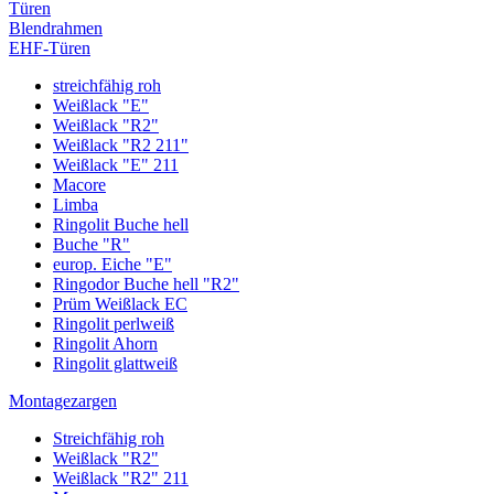
Türen
Blendrahmen
EHF-Türen
streichfähig roh
Weißlack "E"
Weißlack "R2"
Weißlack "R2 211"
Weißlack "E" 211
Macore
Limba
Ringolit Buche hell
Buche "R"
europ. Eiche "E"
Ringodor Buche hell "R2"
Prüm Weißlack EC
Ringolit perlweiß
Ringolit Ahorn
Ringolit glattweiß
Montagezargen
Streichfähig roh
Weißlack "R2"
Weißlack "R2" 211