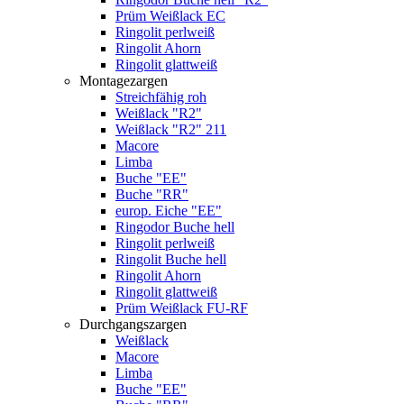
Prüm Weißlack EC
Ringolit perlweiß
Ringolit Ahorn
Ringolit glattweiß
Montagezargen
Streichfähig roh
Weißlack "R2"
Weißlack "R2" 211
Macore
Limba
Buche "EE"
Buche "RR"
europ. Eiche "EE"
Ringodor Buche hell
Ringolit perlweiß
Ringolit Buche hell
Ringolit Ahorn
Ringolit glattweiß
Prüm Weißlack FU-RF
Durchgangszargen
Weißlack
Macore
Limba
Buche "EE"