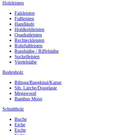
Holzleisten
Falzleisten
Fußleisten
Handläufe
Hohlkehlleisten
Quadratleisten
Rechteckleisten
Rohrfußleisten
Rundstäbe / Riffelstäbe
Sockelleisten
Viertelstäbe
Bodenholz
Bilinga/Bangkirai/Kapur
Sib. Lärche/Douglasie
Megawood
Bambus Moso
Schnittholz
Buche
Eiche
Esche