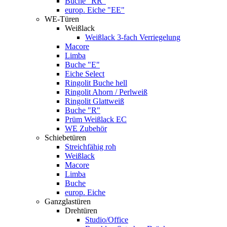
Buche "RR"
europ. Eiche "EE"
WE-Türen
Weißlack
Weißlack 3-fach Verriegelung
Macore
Limba
Buche "E"
Eiche Select
Ringolit Buche hell
Ringolit Ahorn / Perlweiß
Ringolit Glattweiß
Buche "R"
Prüm Weißlack EC
WE Zubehör
Schiebetüren
Streichfähig roh
Weißlack
Macore
Limba
Buche
europ. Eiche
Ganzglastüren
Drehtüren
Studio/Office