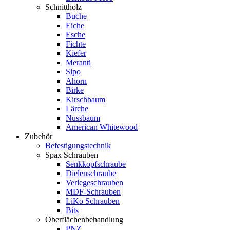
Schnittholz
Buche
Eiche
Esche
Fichte
Kiefer
Meranti
Sipo
Ahorn
Birke
Kirschbaum
Lärche
Nussbaum
American Whitewood
Zubehör
Befestigungstechnik
Spax Schrauben
Senkkopfschraube
Dielenschraube
Verlegeschrauben
MDF-Schrauben
LiKo Schrauben
Bits
Oberflächenbehandlung
PNZ