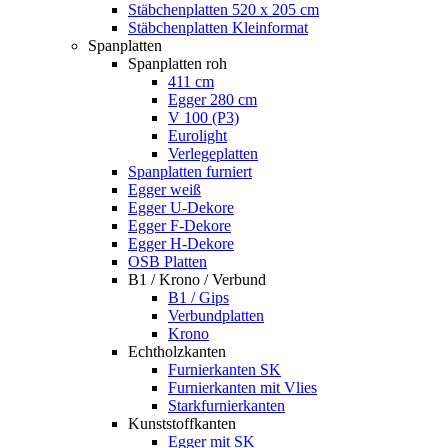
Stäbchenplatten 520 x 205 cm
Stäbchenplatten Kleinformat
Spanplatten
Spanplatten roh
411 cm
Egger 280 cm
V 100 (P3)
Eurolight
Verlegeplatten
Spanplatten furniert
Egger weiß
Egger U-Dekore
Egger F-Dekore
Egger H-Dekore
OSB Platten
B1 / Krono / Verbund
B1 / Gips
Verbundplatten
Krono
Echtholzkanten
Furnierkanten SK
Furnierkanten mit Vlies
Starkfurnierkanten
Kunststoffkanten
Egger mit SK