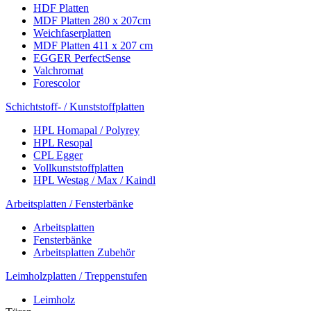
HDF Platten
MDF Platten 280 x 207cm
Weichfaserplatten
MDF Platten 411 x 207 cm
EGGER PerfectSense
Valchromat
Forescolor
Schichtstoff- / Kunststoffplatten
HPL Homapal / Polyrey
HPL Resopal
CPL Egger
Vollkunststoffplatten
HPL Westag / Max / Kaindl
Arbeitsplatten / Fensterbänke
Arbeitsplatten
Fensterbänke
Arbeitsplatten Zubehör
Leimholzplatten / Treppenstufen
Leimholz