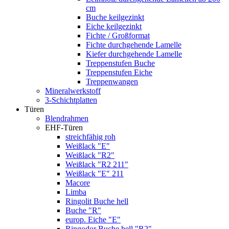
cm
Buche keilgezinkt
Eiche keilgezinkt
Fichte / Großformat
Fichte durchgehende Lamelle
Kiefer durchgehende Lamelle
Treppenstufen Buche
Treppenstufen Eiche
Treppenwangen
Mineralwerkstoff
3-Schichtplatten
Türen
Blendrahmen
EHF-Türen
streichfähig roh
Weißlack "E"
Weißlack "R2"
Weißlack "R2 211"
Weißlack "E" 211
Macore
Limba
Ringolit Buche hell
Buche "R"
europ. Eiche "E"
Ringodor Buche hell "R2"