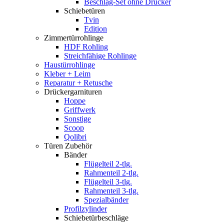
Beschlag-Set ohne Drücker
Schiebetüren
Tvin
Edition
Zimmertürrohlinge
HDF Rohling
Streichfähige Rohlinge
Haustürrohlinge
Kleber + Leim
Reparatur + Retusche
Drückergarnituren
Hoppe
Griffwerk
Sonstige
Scoop
Qolibri
Türen Zubehör
Bänder
Flügelteil 2-tlg.
Rahmenteil 2-tlg.
Flügelteil 3-tlg.
Rahmenteil 3-tlg.
Spezialbänder
Profilzylinder
Schiebetürbeschläge