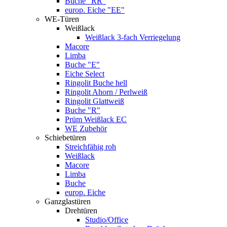
Buche "RR"
europ. Eiche "EE"
WE-Türen
Weißlack
Weißlack 3-fach Verriegelung
Macore
Limba
Buche "E"
Eiche Select
Ringolit Buche hell
Ringolit Ahorn / Perlweiß
Ringolit Glattweiß
Buche "R"
Prüm Weißlack EC
WE Zubehör
Schiebetüren
Streichfähig roh
Weißlack
Macore
Limba
Buche
europ. Eiche
Ganzglastüren
Drehtüren
Studio/Office