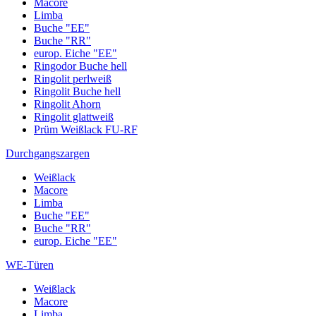
Macore
Limba
Buche "EE"
Buche "RR"
europ. Eiche "EE"
Ringodor Buche hell
Ringolit perlweiß
Ringolit Buche hell
Ringolit Ahorn
Ringolit glattweiß
Prüm Weißlack FU-RF
Durchgangszargen
Weißlack
Macore
Limba
Buche "EE"
Buche "RR"
europ. Eiche "EE"
WE-Türen
Weißlack
Macore
Limba