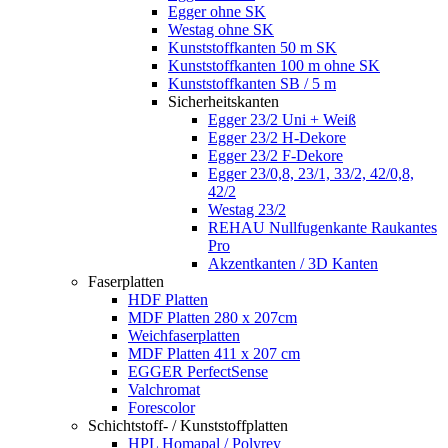
Egger ohne SK
Westag ohne SK
Kunststoffkanten 50 m SK
Kunststoffkanten 100 m ohne SK
Kunststoffkanten SB / 5 m
Sicherheitskanten
Egger 23/2 Uni + Weiß
Egger 23/2 H-Dekore
Egger 23/2 F-Dekore
Egger 23/0,8, 23/1, 33/2, 42/0,8,
42/2
Westag 23/2
REHAU Nullfugenkante Raukantes
Pro
Akzentkanten / 3D Kanten
Faserplatten
HDF Platten
MDF Platten 280 x 207cm
Weichfaserplatten
MDF Platten 411 x 207 cm
EGGER PerfectSense
Valchromat
Forescolor
Schichtstoff- / Kunststoffplatten
HPL Homapal / Polyrey