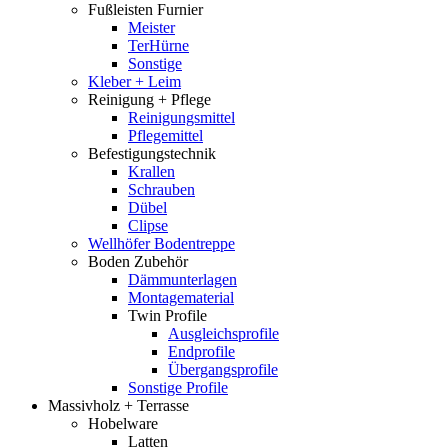
Fußleisten Furnier
Meister
TerHürne
Sonstige
Kleber + Leim
Reinigung + Pflege
Reinigungsmittel
Pflegemittel
Befestigungstechnik
Krallen
Schrauben
Dübel
Clipse
Wellhöfer Bodentreppe
Boden Zubehör
Dämmunterlagen
Montagematerial
Twin Profile
Ausgleichsprofile
Endprofile
Übergangsprofile
Sonstige Profile
Massivholz + Terrasse
Hobelware
Latten