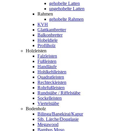
gehobelte Latten
ungehobelte Latten
Rahmen
gehobelte Rahmen
KVH
Glattkantbretter
Balkonbretter
Hobeldiele
Profilholz
Holzleisten
Falzleisten
Fußleisten
Handläufe
Hohlkehlleisten
Quadratleisten
Rechteckleisten
Rohrfußleisten
Rundstäbe / Riffelstäbe
Sockelleisten
Viertelstäbe
Bodenholz
Bilinga/Bangkirai/Kapur
Sib. Lärche/Douglasie
Megawood
Bambus Moso