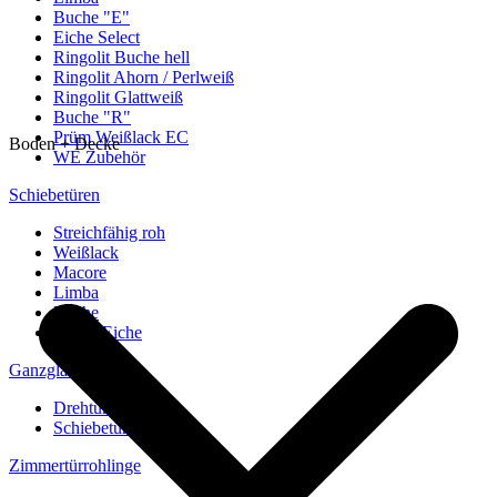
Buche "E"
Eiche Select
Ringolit Buche hell
Ringolit Ahorn / Perlweiß
Ringolit Glattweiß
Buche "R"
Prüm Weißlack EC
Boden + Decke
WE Zubehör
Schiebetüren
Streichfähig roh
Weißlack
Macore
Limba
Buche
europ. Eiche
Ganzglastüren
Drehtüren
Schiebetüren
Zimmertürrohlinge