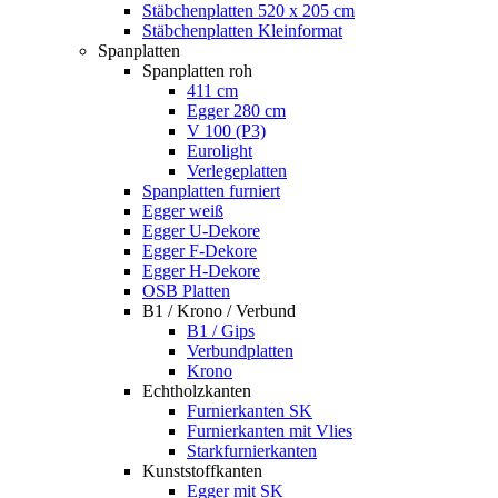
Stäbchenplatten 520 x 205 cm
Stäbchenplatten Kleinformat
Spanplatten
Spanplatten roh
411 cm
Egger 280 cm
V 100 (P3)
Eurolight
Verlegeplatten
Spanplatten furniert
Egger weiß
Egger U-Dekore
Egger F-Dekore
Egger H-Dekore
OSB Platten
B1 / Krono / Verbund
B1 / Gips
Verbundplatten
Krono
Echtholzkanten
Furnierkanten SK
Furnierkanten mit Vlies
Starkfurnierkanten
Kunststoffkanten
Egger mit SK