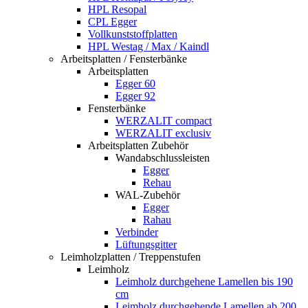
HPL Resopal
CPL Egger
Vollkunststoffplatten
HPL Westag / Max / Kaindl
Arbeitsplatten / Fensterbänke
Arbeitsplatten
Egger 60
Egger 92
Fensterbänke
WERZALIT compact
WERZALIT exclusiv
Arbeitsplatten Zubehör
Wandabschlussleisten
Egger
Rehau
WAL-Zubehör
Egger
Rahau
Verbinder
Lüftungsgitter
Leimholzplatten / Treppenstufen
Leimholz
Leimholz durchgehene Lamellen bis 190
cm
Leimholz durchgehende Lamellen ab 200