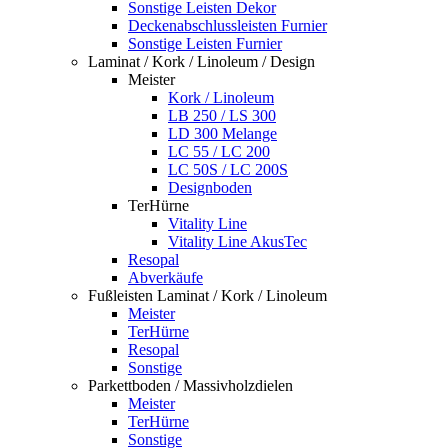
Sonstige Leisten Dekor
Deckenabschlussleisten Furnier
Sonstige Leisten Furnier
Laminat / Kork / Linoleum / Design
Meister
Kork / Linoleum
LB 250 / LS 300
LD 300 Melange
LC 55 / LC 200
LC 50S / LC 200S
Designboden
TerHürne
Vitality Line
Vitality Line AkusTec
Resopal
Abverkäufe
Fußleisten Laminat / Kork / Linoleum
Meister
TerHürne
Resopal
Sonstige
Parkettboden / Massivholzdielen
Meister
TerHürne
Sonstige