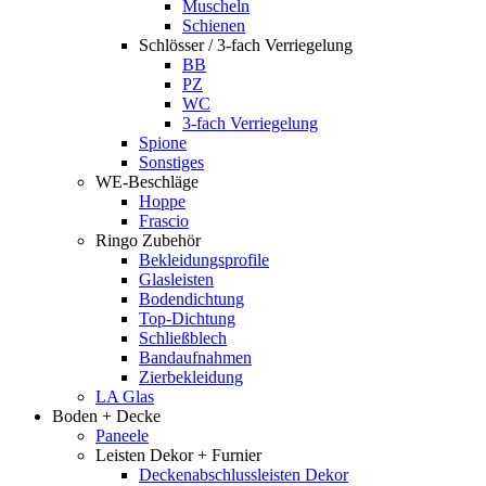
Muscheln
Schienen
Schlösser / 3-fach Verriegelung
BB
PZ
WC
3-fach Verriegelung
Spione
Sonstiges
WE-Beschläge
Hoppe
Frascio
Ringo Zubehör
Bekleidungsprofile
Glasleisten
Bodendichtung
Top-Dichtung
Schließblech
Bandaufnahmen
Zierbekleidung
LA Glas
Boden + Decke
Paneele
Leisten Dekor + Furnier
Deckenabschlussleisten Dekor