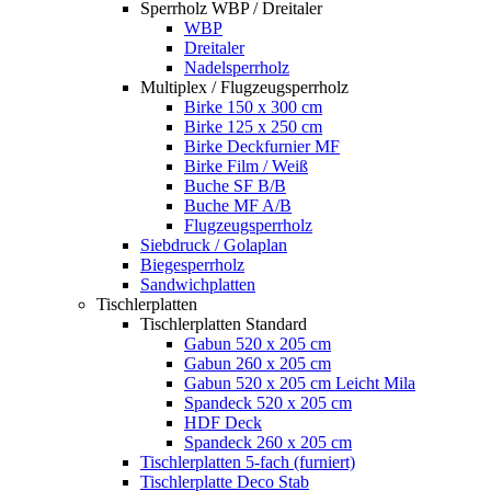
Sperrholz WBP / Dreitaler
WBP
Dreitaler
Nadelsperrholz
Multiplex / Flugzeugsperrholz
Birke 150 x 300 cm
Birke 125 x 250 cm
Birke Deckfurnier MF
Birke Film / Weiß
Buche SF B/B
Buche MF A/B
Flugzeugsperrholz
Siebdruck / Golaplan
Biegesperrholz
Sandwichplatten
Tischlerplatten
Tischlerplatten Standard
Gabun 520 x 205 cm
Gabun 260 x 205 cm
Gabun 520 x 205 cm Leicht Mila
Spandeck 520 x 205 cm
HDF Deck
Spandeck 260 x 205 cm
Tischlerplatten 5-fach (furniert)
Tischlerplatte Deco Stab