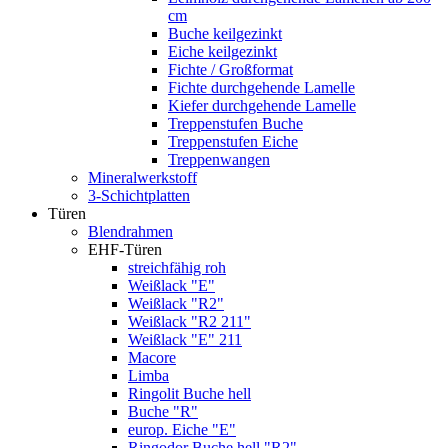
cm
Buche keilgezinkt
Eiche keilgezinkt
Fichte / Großformat
Fichte durchgehende Lamelle
Kiefer durchgehende Lamelle
Treppenstufen Buche
Treppenstufen Eiche
Treppenwangen
Mineralwerkstoff
3-Schichtplatten
Türen
Blendrahmen
EHF-Türen
streichfähig roh
Weißlack "E"
Weißlack "R2"
Weißlack "R2 211"
Weißlack "E" 211
Macore
Limba
Ringolit Buche hell
Buche "R"
europ. Eiche "E"
Ringodor Buche hell "R2"