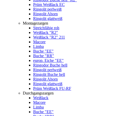
Prüm Weißlack EC
Ringolit perlweiß
Ringolit Ahorn
Ringolit glattweiß
Montagezargen
Streichfähig roh
Weißlack "R2"
Weißlack "R2" 211
Macore
Limba
Buche "EE"
Buche "RR"
europ. Eiche "EE"
Ringodor Buche hell
Ringolit perlweiß
Ringolit Buche hell
Ringolit Ahorn
Ringolit glattweiß
Prüm Weißlack FU-RF
Durchgangszargen
Weißlack
Macore
Limba
Buche "EE"