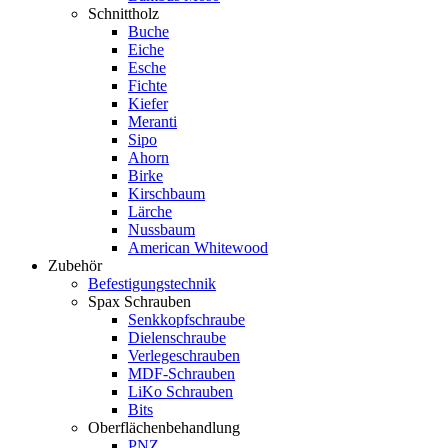
Schnittholz
Buche
Eiche
Esche
Fichte
Kiefer
Meranti
Sipo
Ahorn
Birke
Kirschbaum
Lärche
Nussbaum
American Whitewood
Zubehör
Befestigungstechnik
Spax Schrauben
Senkkopfschraube
Dielenschraube
Verlegeschrauben
MDF-Schrauben
LiKo Schrauben
Bits
Oberflächenbehandlung
PNZ