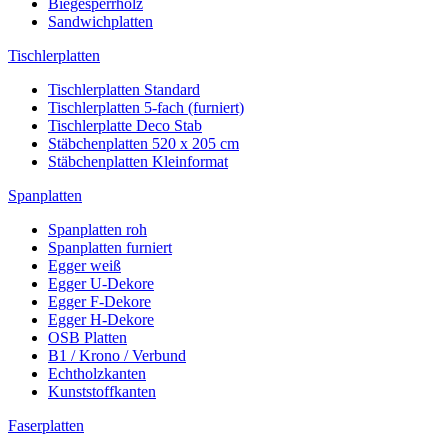
Biegesperrholz
Sandwichplatten
Tischlerplatten
Tischlerplatten Standard
Tischlerplatten 5-fach (furniert)
Tischlerplatte Deco Stab
Stäbchenplatten 520 x 205 cm
Stäbchenplatten Kleinformat
Spanplatten
Spanplatten roh
Spanplatten furniert
Egger weiß
Egger U-Dekore
Egger F-Dekore
Egger H-Dekore
OSB Platten
B1 / Krono / Verbund
Echtholzkanten
Kunststoffkanten
Faserplatten