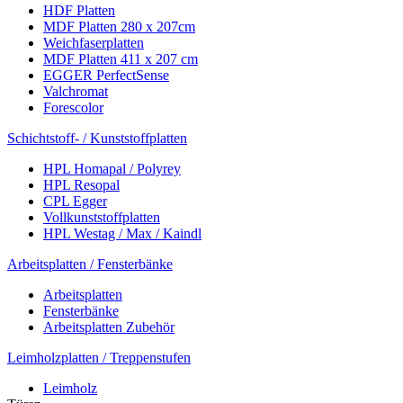
HDF Platten
MDF Platten 280 x 207cm
Weichfaserplatten
MDF Platten 411 x 207 cm
EGGER PerfectSense
Valchromat
Forescolor
Schichtstoff- / Kunststoffplatten
HPL Homapal / Polyrey
HPL Resopal
CPL Egger
Vollkunststoffplatten
HPL Westag / Max / Kaindl
Arbeitsplatten / Fensterbänke
Arbeitsplatten
Fensterbänke
Arbeitsplatten Zubehör
Leimholzplatten / Treppenstufen
Leimholz