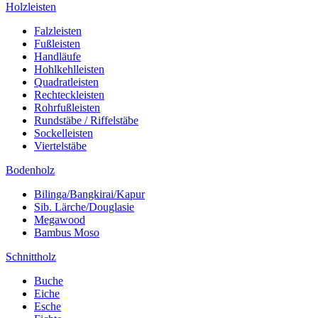
Holzleisten
Falzleisten
Fußleisten
Handläufe
Hohlkehlleisten
Quadratleisten
Rechteckleisten
Rohrfußleisten
Rundstäbe / Riffelstäbe
Sockelleisten
Viertelstäbe
Bodenholz
Bilinga/Bangkirai/Kapur
Sib. Lärche/Douglasie
Megawood
Bambus Moso
Schnittholz
Buche
Eiche
Esche