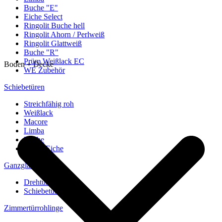
Buche "E"
Eiche Select
Ringolit Buche hell
Ringolit Ahorn / Perlweiß
Ringolit Glattweiß
Buche "R"
Prüm Weißlack EC
Boden + Decke
WE Zubehör
Schiebetüren
Streichfähig roh
Weißlack
Macore
Limba
Buche
europ. Eiche
Ganzglastüren
Drehtüren
Schiebetüren
Zimmertürrohlinge