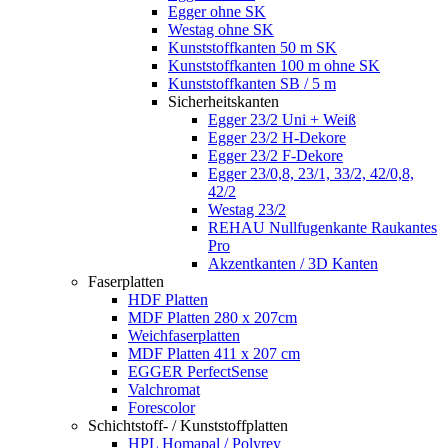
Egger ohne SK
Westag ohne SK
Kunststoffkanten 50 m SK
Kunststoffkanten 100 m ohne SK
Kunststoffkanten SB / 5 m
Sicherheitskanten
Egger 23/2 Uni + Weiß
Egger 23/2 H-Dekore
Egger 23/2 F-Dekore
Egger 23/0,8, 23/1, 33/2, 42/0,8,
42/2
Westag 23/2
REHAU Nullfugenkante Raukantes
Pro
Akzentkanten / 3D Kanten
Faserplatten
HDF Platten
MDF Platten 280 x 207cm
Weichfaserplatten
MDF Platten 411 x 207 cm
EGGER PerfectSense
Valchromat
Forescolor
Schichtstoff- / Kunststoffplatten
HPL Homapal / Polyrey