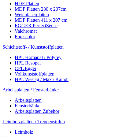
HDF Platten
MDF Platten 280 x 207cm
Weichfaserplatten
MDF Platten 411 x 207 cm
EGGER PerfectSense
Valchromat
Forescolor
Schichtstoff- / Kunststoffplatten
HPL Homapal / Polyrey
HPL Resopal
CPL Egger
Vollkunststoffplatten
HPL Westag / Max / Kaindl
Arbeitsplatten / Fensterbänke
Arbeitsplatten
Fensterbänke
Arbeitsplatten Zubehör
Leimholzplatten / Treppenstufen
Leimholz