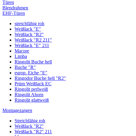
Türen
Blendrahmen
EHF-Türen
streichfähig roh
Weißlack "E"
Weißlack "R2"
Weißlack "R2 211"
Weißlack "E" 211
Macore
Limba
Ringolit Buche hell
Buche "R"
europ. Eiche "E"
Ringodor Buche hell "R2"
Prüm Weißlack EC
Ringolit perlweiß
Ringolit Ahorn
Ringolit glattweiß
Montagezargen
Streichfähig roh
Weißlack "R2"
Weißlack "R2" 211