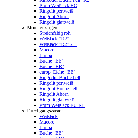
Prüm Weißlack EC
Ringolit perlweiß
Ringolit Ahorn
Ringolit glattweiß
Montagezargen
Streichfähig roh
Weißlack "R2"
Weißlack "R2" 211
Macore
Limba
Buche "EE"
Buche "RR"
europ. Eiche "EE"
Ringodor Buche hell
Ringolit perlweiß
Ringolit Buche hell
Ringolit Ahorn
Ringolit glattweiß
Prüm Weißlack FU-RF
Durchgangszargen
Weißlack
Macore
Limba
Buche "EE"