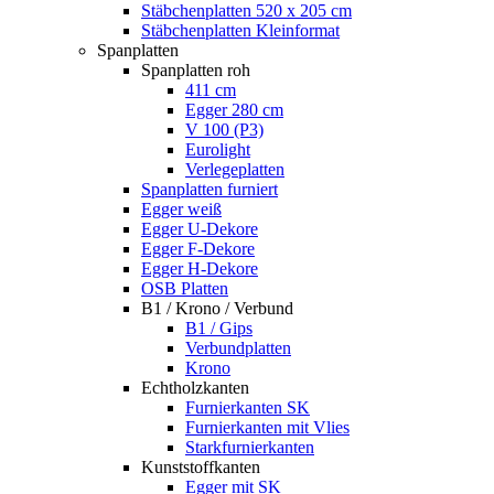
Stäbchenplatten 520 x 205 cm
Stäbchenplatten Kleinformat
Spanplatten
Spanplatten roh
411 cm
Egger 280 cm
V 100 (P3)
Eurolight
Verlegeplatten
Spanplatten furniert
Egger weiß
Egger U-Dekore
Egger F-Dekore
Egger H-Dekore
OSB Platten
B1 / Krono / Verbund
B1 / Gips
Verbundplatten
Krono
Echtholzkanten
Furnierkanten SK
Furnierkanten mit Vlies
Starkfurnierkanten
Kunststoffkanten
Egger mit SK