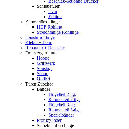
Beschlag-Set ohne Drücker
Schiebetüren
Tvin
Edition
Zimmertürrohlinge
HDF Rohling
Streichfähige Rohlinge
Haustürrohlinge
Kleber + Leim
Reparatur + Retusche
Drückergarnituren
Hoppe
Griffwerk
Sonstige
Scoop
Qolibri
Türen Zubehör
Bänder
Flügelteil 2-tlg.
Rahmenteil 2-tlg.
Flügelteil 3-tlg.
Rahmenteil 3-tlg.
Spezialbänder
Profilzylinder
Schiebetürbeschläge