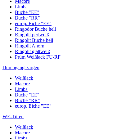
Macore
Limba
Buche "EE"
Buche "RR"
europ. Eiche "EE"
Ringodor Buche hell
Ringolit perlweiß
Ringolit Buche hell
Ringolit Ahorn
Ringolit glattweiß
Prüm Weißlack FU-RF
Durchgangszargen
Weißlack
Macore
Limba
Buche "EE"
Buche "RR"
europ. Eiche "EE"
WE-Türen
Weißlack
Macore
Limba