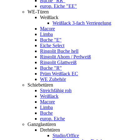
Buche "RR"
europ. Eiche "EE"
WE-Türen
Weißlack
Weißlack 3-fach Verriegelung
Macore
Limba
Buche "E"
Eiche Select
Ringolit Buche hell
Ringolit Ahorn / Perlweiß
Ringolit Glattweiß
Buche "R"
Prüm Weißlack EC
WE Zubehör
Schiebetüren
Streichfähig roh
Weißlack
Macore
Limba
Buche
europ. Eiche
Ganzglastüren
Drehtüren
Studio/Office