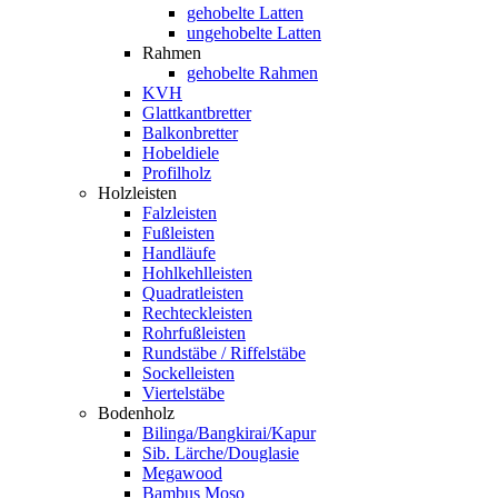
gehobelte Latten
ungehobelte Latten
Rahmen
gehobelte Rahmen
KVH
Glattkantbretter
Balkonbretter
Hobeldiele
Profilholz
Holzleisten
Falzleisten
Fußleisten
Handläufe
Hohlkehlleisten
Quadratleisten
Rechteckleisten
Rohrfußleisten
Rundstäbe / Riffelstäbe
Sockelleisten
Viertelstäbe
Bodenholz
Bilinga/Bangkirai/Kapur
Sib. Lärche/Douglasie
Megawood
Bambus Moso