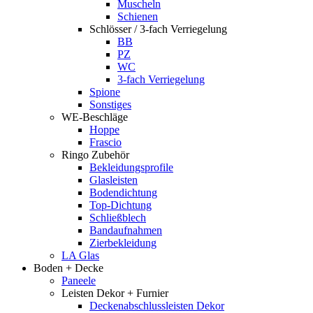
Muscheln
Schienen
Schlösser / 3-fach Verriegelung
BB
PZ
WC
3-fach Verriegelung
Spione
Sonstiges
WE-Beschläge
Hoppe
Frascio
Ringo Zubehör
Bekleidungsprofile
Glasleisten
Bodendichtung
Top-Dichtung
Schließblech
Bandaufnahmen
Zierbekleidung
LA Glas
Boden + Decke
Paneele
Leisten Dekor + Furnier
Deckenabschlussleisten Dekor