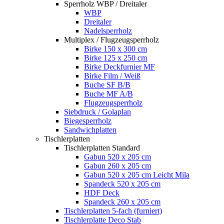
Sperrholz WBP / Dreitaler
WBP
Dreitaler
Nadelsperrholz
Multiplex / Flugzeugsperrholz
Birke 150 x 300 cm
Birke 125 x 250 cm
Birke Deckfurnier MF
Birke Film / Weiß
Buche SF B/B
Buche MF A/B
Flugzeugsperrholz
Siebdruck / Golaplan
Biegesperrholz
Sandwichplatten
Tischlerplatten
Tischlerplatten Standard
Gabun 520 x 205 cm
Gabun 260 x 205 cm
Gabun 520 x 205 cm Leicht Mila
Spandeck 520 x 205 cm
HDF Deck
Spandeck 260 x 205 cm
Tischlerplatten 5-fach (furniert)
Tischlerplatte Deco Stab