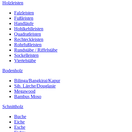
Holzleisten
Falzleisten
Fußleisten
Handläufe
Hohlkehlleisten
Quadratleisten
Rechteckleisten
Rohrfußleisten
Rundstäbe / Riffelstäbe
Sockelleisten
Viertelstäbe
Bodenholz
Bilinga/Bangkirai/Kapur
Sib. Lärche/Douglasie
Megawood
Bambus Moso
Schnittholz
Buche
Eiche
Esche