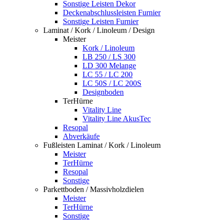
Sonstige Leisten Dekor
Deckenabschlussleisten Furnier
Sonstige Leisten Furnier
Laminat / Kork / Linoleum / Design
Meister
Kork / Linoleum
LB 250 / LS 300
LD 300 Melange
LC 55 / LC 200
LC 50S / LC 200S
Designboden
TerHürne
Vitality Line
Vitality Line AkusTec
Resopal
Abverkäufe
Fußleisten Laminat / Kork / Linoleum
Meister
TerHürne
Resopal
Sonstige
Parkettboden / Massivholzdielen
Meister
TerHürne
Sonstige