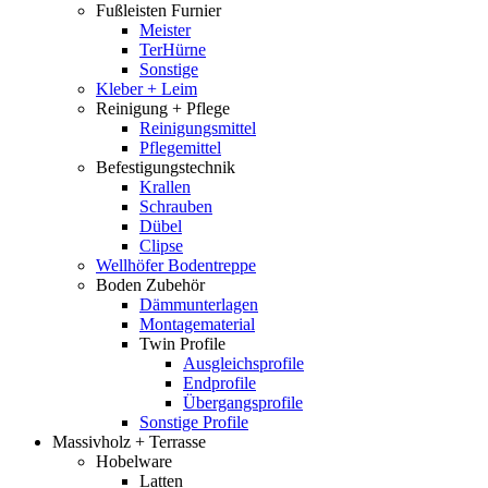
Fußleisten Furnier
Meister
TerHürne
Sonstige
Kleber + Leim
Reinigung + Pflege
Reinigungsmittel
Pflegemittel
Befestigungstechnik
Krallen
Schrauben
Dübel
Clipse
Wellhöfer Bodentreppe
Boden Zubehör
Dämmunterlagen
Montagematerial
Twin Profile
Ausgleichsprofile
Endprofile
Übergangsprofile
Sonstige Profile
Massivholz + Terrasse
Hobelware
Latten