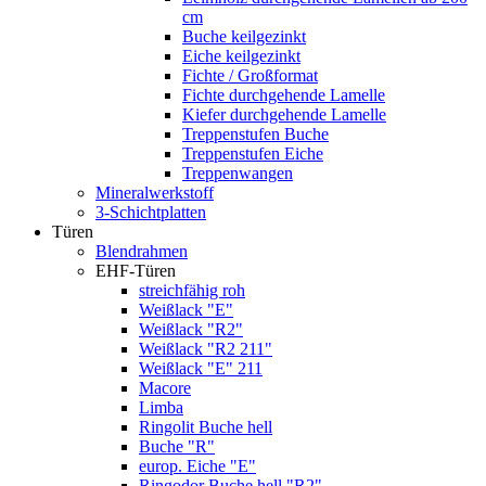
cm
Buche keilgezinkt
Eiche keilgezinkt
Fichte / Großformat
Fichte durchgehende Lamelle
Kiefer durchgehende Lamelle
Treppenstufen Buche
Treppenstufen Eiche
Treppenwangen
Mineralwerkstoff
3-Schichtplatten
Türen
Blendrahmen
EHF-Türen
streichfähig roh
Weißlack "E"
Weißlack "R2"
Weißlack "R2 211"
Weißlack "E" 211
Macore
Limba
Ringolit Buche hell
Buche "R"
europ. Eiche "E"
Ringodor Buche hell "R2"