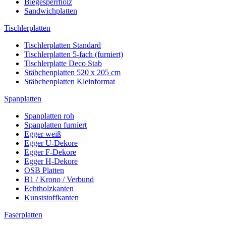
Biegesperrholz
Sandwichplatten
Tischlerplatten
Tischlerplatten Standard
Tischlerplatten 5-fach (furniert)
Tischlerplatte Deco Stab
Stäbchenplatten 520 x 205 cm
Stäbchenplatten Kleinformat
Spanplatten
Spanplatten roh
Spanplatten furniert
Egger weiß
Egger U-Dekore
Egger F-Dekore
Egger H-Dekore
OSB Platten
B1 / Krono / Verbund
Echtholzkanten
Kunststoffkanten
Faserplatten