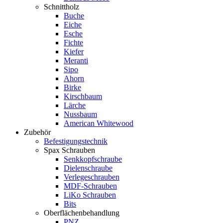
Schnittholz
Buche
Eiche
Esche
Fichte
Kiefer
Meranti
Sipo
Ahorn
Birke
Kirschbaum
Lärche
Nussbaum
American Whitewood
Zubehör
Befestigungstechnik
Spax Schrauben
Senkkopfschraube
Dielenschraube
Verlegeschrauben
MDF-Schrauben
LiKo Schrauben
Bits
Oberflächenbehandlung
PNZ