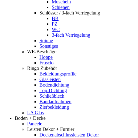
Muscheln
Schienen
Schlösser / 3-fach Verriegelung
BB
PZ
WC
3-fach Verriegelung
Spione
Sonstiges
WE-Beschläge
Hoppe
Frascio
Ringo Zubehör
Bekleidungsprofile
Glasleisten
Bodendichtung
Top-Dichtung
Schließblech
Bandaufnahmen
Zierbekleidung
LA Glas
Boden + Decke
Paneele
Leisten Dekor + Furnier
Deckenabschlussleisten Dekor