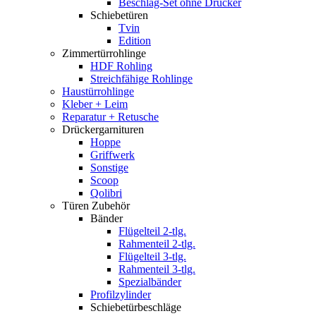
Beschlag-Set ohne Drücker
Schiebetüren
Tvin
Edition
Zimmertürrohlinge
HDF Rohling
Streichfähige Rohlinge
Haustürrohlinge
Kleber + Leim
Reparatur + Retusche
Drückergarnituren
Hoppe
Griffwerk
Sonstige
Scoop
Qolibri
Türen Zubehör
Bänder
Flügelteil 2-tlg.
Rahmenteil 2-tlg.
Flügelteil 3-tlg.
Rahmenteil 3-tlg.
Spezialbänder
Profilzylinder
Schiebetürbeschläge