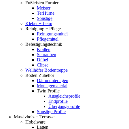
Fußleisten Furnier
Meister
TerHürne
Sonstige
Kleber + Leim
Reinigung + Pflege
Reinigungsmittel
Pflegemittel
Befestigungstechnik
Krallen
Schrauben
Dübel
Clipse
Wellhöfer Bodentreppe
Boden Zubehör
Dämmunterlagen
Montagematerial
Twin Profile
Ausgleichsprofile
Endprofile
Übergangsprofile
Sonstige Profile
Massivholz + Terrasse
Hobelware
Latten