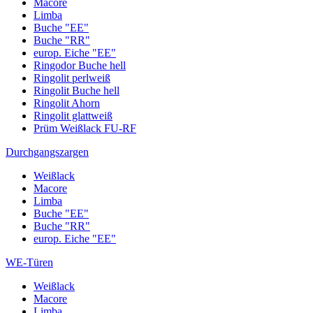
Macore
Limba
Buche "EE"
Buche "RR"
europ. Eiche "EE"
Ringodor Buche hell
Ringolit perlweiß
Ringolit Buche hell
Ringolit Ahorn
Ringolit glattweiß
Prüm Weißlack FU-RF
Durchgangszargen
Weißlack
Macore
Limba
Buche "EE"
Buche "RR"
europ. Eiche "EE"
WE-Türen
Weißlack
Macore
Limba