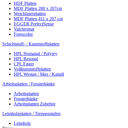
HDF Platten
MDF Platten 280 x 207cm
Weichfaserplatten
MDF Platten 411 x 207 cm
EGGER PerfectSense
Valchromat
Forescolor
Schichtstoff- / Kunststoffplatten
HPL Homapal / Polyrey
HPL Resopal
CPL Egger
Vollkunststoffplatten
HPL Westag / Max / Kaindl
Arbeitsplatten / Fensterbänke
Arbeitsplatten
Fensterbänke
Arbeitsplatten Zubehör
Leimholzplatten / Treppenstufen
Leimholz