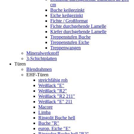
cm
Buche keilgezinkt
Eiche keilgezinkt
Fichte / Großformat
Fichte durchgehende Lamelle
Kiefer durchgehende Lamelle
Treppenstufen Buche
Treppenstufen Eiche
Treppenwangen
Mineralwerkstoff
3-Schichtplatten
Türen
Blendrahmen
EHF-Türen
streichfähig roh
Weißlack "E"
Weißlack "R2"
Weißlack "R2 211"
Weißlack "E" 211
Macore
Limba
Ringolit Buche hell
Buche "R"
europ. Eiche "E"
Ringodor Buche hell "R2"