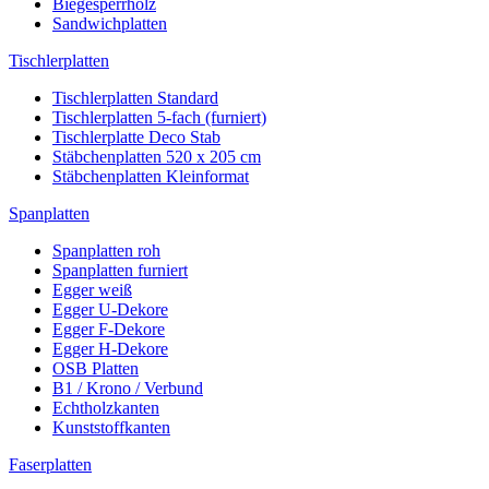
Biegesperrholz
Sandwichplatten
Tischlerplatten
Tischlerplatten Standard
Tischlerplatten 5-fach (furniert)
Tischlerplatte Deco Stab
Stäbchenplatten 520 x 205 cm
Stäbchenplatten Kleinformat
Spanplatten
Spanplatten roh
Spanplatten furniert
Egger weiß
Egger U-Dekore
Egger F-Dekore
Egger H-Dekore
OSB Platten
B1 / Krono / Verbund
Echtholzkanten
Kunststoffkanten
Faserplatten