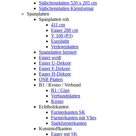
Stäbchenplatten 520 x 205 cm
Stäbchenplatten Kleinformat
Spanplatten
Spanplatten roh
411 cm
Egger 280 cm
V 100 (P3)
Eurolight
Verlegeplatten
Spanplatten furniert
Egger weiß
Egger U-Dekore
Egger F-Dekore
Egger H-Dekore
OSB Platten
B1 / Krono / Verbund
B1 / Gips
Verbundplatten
Krono
Echtholzkanten
Furnierkanten SK
Furnierkanten mit Vlies
Starkfurnierkanten
Kunststoffkanten
Egger mit SK