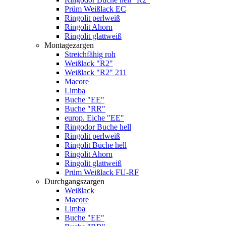
Prüm Weißlack EC
Ringolit perlweiß
Ringolit Ahorn
Ringolit glattweiß
Montagezargen
Streichfähig roh
Weißlack "R2"
Weißlack "R2" 211
Macore
Limba
Buche "EE"
Buche "RR"
europ. Eiche "EE"
Ringodor Buche hell
Ringolit perlweiß
Ringolit Buche hell
Ringolit Ahorn
Ringolit glattweiß
Prüm Weißlack FU-RF
Durchgangszargen
Weißlack
Macore
Limba
Buche "EE"