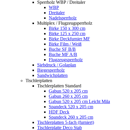
Sperrholz WBP / Dreitaler
WBP
Dreitaler
Nadelsperrholz
Multiplex / Flugzeugsperrholz
Birke 150 x 300 cm
Birke 125 x 250 cm
Birke Deckfurnier MF
Birke Film / Weiß
Buche SF B/B
Buche MF A/B
Flugzeugsperrholz
Siebdruck / Golaplan
Biegesperrholz
Sandwichplatten
Tischlerplatten
Tischlerplatten Standard
Gabun 520 x 205 cm
Gabun 260 x 205 cm
Gabun 520 x 205 cm Leicht Mila
Spandeck 520 x 205 cm
HDF Deck
Spandeck 260 x 205 cm
Tischlerplatten 5-fach (furniert)
Tischlerplatte Deco Stab