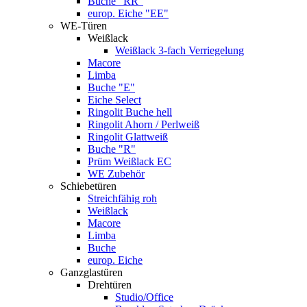
Buche "RR"
europ. Eiche "EE"
WE-Türen
Weißlack
Weißlack 3-fach Verriegelung
Macore
Limba
Buche "E"
Eiche Select
Ringolit Buche hell
Ringolit Ahorn / Perlweiß
Ringolit Glattweiß
Buche "R"
Prüm Weißlack EC
WE Zubehör
Schiebetüren
Streichfähig roh
Weißlack
Macore
Limba
Buche
europ. Eiche
Ganzglastüren
Drehtüren
Studio/Office