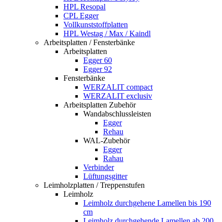
HPL Resopal
CPL Egger
Vollkunststoffplatten
HPL Westag / Max / Kaindl
Arbeitsplatten / Fensterbänke
Arbeitsplatten
Egger 60
Egger 92
Fensterbänke
WERZALIT compact
WERZALIT exclusiv
Arbeitsplatten Zubehör
Wandabschlussleisten
Egger
Rehau
WAL-Zubehör
Egger
Rahau
Verbinder
Lüftungsgitter
Leimholzplatten / Treppenstufen
Leimholz
Leimholz durchgehene Lamellen bis 190
cm
Leimholz durchgehende Lamellen ab 200