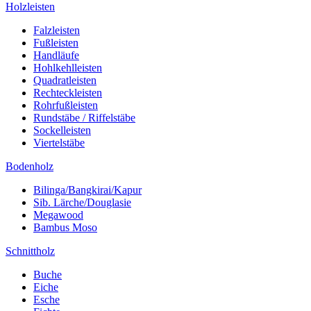
Holzleisten
Falzleisten
Fußleisten
Handläufe
Hohlkehlleisten
Quadratleisten
Rechteckleisten
Rohrfußleisten
Rundstäbe / Riffelstäbe
Sockelleisten
Viertelstäbe
Bodenholz
Bilinga/Bangkirai/Kapur
Sib. Lärche/Douglasie
Megawood
Bambus Moso
Schnittholz
Buche
Eiche
Esche