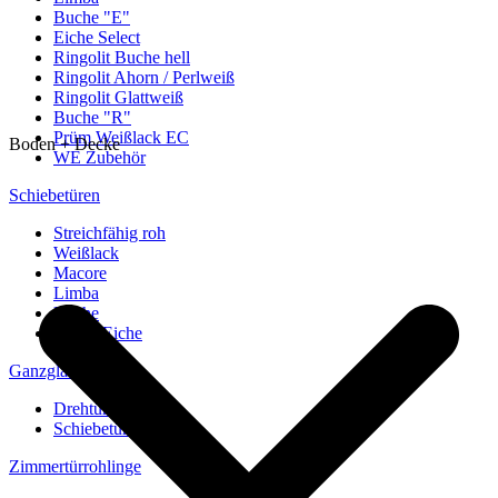
Buche "E"
Eiche Select
Ringolit Buche hell
Ringolit Ahorn / Perlweiß
Ringolit Glattweiß
Buche "R"
Prüm Weißlack EC
Boden + Decke
WE Zubehör
Schiebetüren
Streichfähig roh
Weißlack
Macore
Limba
Buche
europ. Eiche
Ganzglastüren
Drehtüren
Schiebetüren
Zimmertürrohlinge