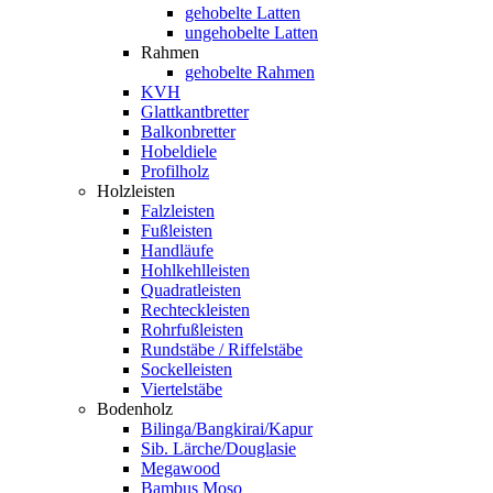
gehobelte Latten
ungehobelte Latten
Rahmen
gehobelte Rahmen
KVH
Glattkantbretter
Balkonbretter
Hobeldiele
Profilholz
Holzleisten
Falzleisten
Fußleisten
Handläufe
Hohlkehlleisten
Quadratleisten
Rechteckleisten
Rohrfußleisten
Rundstäbe / Riffelstäbe
Sockelleisten
Viertelstäbe
Bodenholz
Bilinga/Bangkirai/Kapur
Sib. Lärche/Douglasie
Megawood
Bambus Moso