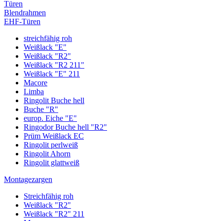
Türen
Blendrahmen
EHF-Türen
streichfähig roh
Weißlack "E"
Weißlack "R2"
Weißlack "R2 211"
Weißlack "E" 211
Macore
Limba
Ringolit Buche hell
Buche "R"
europ. Eiche "E"
Ringodor Buche hell "R2"
Prüm Weißlack EC
Ringolit perlweiß
Ringolit Ahorn
Ringolit glattweiß
Montagezargen
Streichfähig roh
Weißlack "R2"
Weißlack "R2" 211