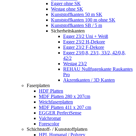
Egger ohne SK
Westag ohne SK
Kunststoffkanten 50 m SK
Kunststoffkanten 100 m ohne SK
Kunststoffkanten SB / 5 m
Sicherheitskanten
Egger 23/2 Uni + Weiß
Egger 23/2 H-Dekore
Egger 23/2 F-Dekore
Egger 23/0,8, 23/1, 33/2, 42/0,8,
42/2
Westag 23/2
REHAU Nullfugenkante Raukantes
Pro
Akzentkanten / 3D Kanten
Faserplatten
HDF Platten
MDF Platten 280 x 207cm
Weichfaserplatten
MDF Platten 411 x 207 cm
EGGER PerfectSense
Valchromat
Forescolor
Schichtstoff- / Kunststoffplatten
HPL Homapal / Polyrey