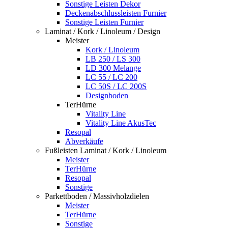
Sonstige Leisten Dekor
Deckenabschlussleisten Furnier
Sonstige Leisten Furnier
Laminat / Kork / Linoleum / Design
Meister
Kork / Linoleum
LB 250 / LS 300
LD 300 Melange
LC 55 / LC 200
LC 50S / LC 200S
Designboden
TerHürne
Vitality Line
Vitality Line AkusTec
Resopal
Abverkäufe
Fußleisten Laminat / Kork / Linoleum
Meister
TerHürne
Resopal
Sonstige
Parkettboden / Massivholzdielen
Meister
TerHürne
Sonstige