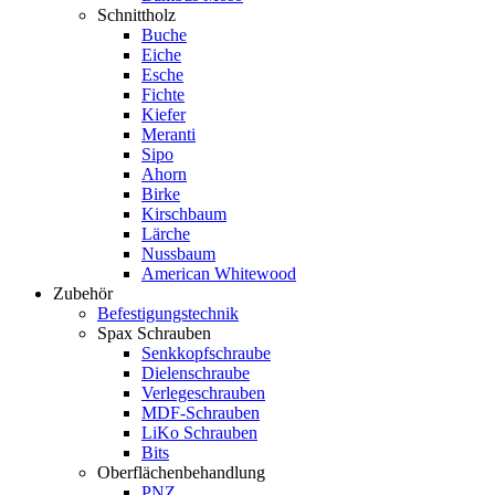
Schnittholz
Buche
Eiche
Esche
Fichte
Kiefer
Meranti
Sipo
Ahorn
Birke
Kirschbaum
Lärche
Nussbaum
American Whitewood
Zubehör
Befestigungstechnik
Spax Schrauben
Senkkopfschraube
Dielenschraube
Verlegeschrauben
MDF-Schrauben
LiKo Schrauben
Bits
Oberflächenbehandlung
PNZ