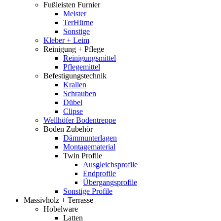
Fußleisten Furnier
Meister
TerHürne
Sonstige
Kleber + Leim
Reinigung + Pflege
Reinigungsmittel
Pflegemittel
Befestigungstechnik
Krallen
Schrauben
Dübel
Clipse
Wellhöfer Bodentreppe
Boden Zubehör
Dämmunterlagen
Montagematerial
Twin Profile
Ausgleichsprofile
Endprofile
Übergangsprofile
Sonstige Profile
Massivholz + Terrasse
Hobelware
Latten