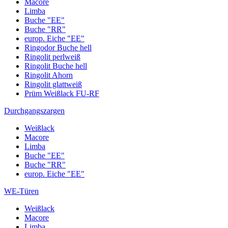
Macore
Limba
Buche "EE"
Buche "RR"
europ. Eiche "EE"
Ringodor Buche hell
Ringolit perlweiß
Ringolit Buche hell
Ringolit Ahorn
Ringolit glattweiß
Prüm Weißlack FU-RF
Durchgangszargen
Weißlack
Macore
Limba
Buche "EE"
Buche "RR"
europ. Eiche "EE"
WE-Türen
Weißlack
Macore
Limba