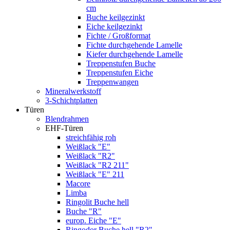
cm
Buche keilgezinkt
Eiche keilgezinkt
Fichte / Großformat
Fichte durchgehende Lamelle
Kiefer durchgehende Lamelle
Treppenstufen Buche
Treppenstufen Eiche
Treppenwangen
Mineralwerkstoff
3-Schichtplatten
Türen
Blendrahmen
EHF-Türen
streichfähig roh
Weißlack "E"
Weißlack "R2"
Weißlack "R2 211"
Weißlack "E" 211
Macore
Limba
Ringolit Buche hell
Buche "R"
europ. Eiche "E"
Ringodor Buche hell "R2"