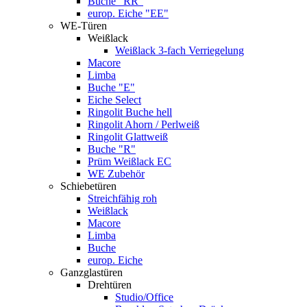
Buche "RR"
europ. Eiche "EE"
WE-Türen
Weißlack
Weißlack 3-fach Verriegelung
Macore
Limba
Buche "E"
Eiche Select
Ringolit Buche hell
Ringolit Ahorn / Perlweiß
Ringolit Glattweiß
Buche "R"
Prüm Weißlack EC
WE Zubehör
Schiebetüren
Streichfähig roh
Weißlack
Macore
Limba
Buche
europ. Eiche
Ganzglastüren
Drehtüren
Studio/Office