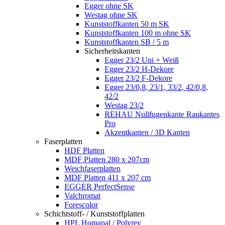
Egger ohne SK
Westag ohne SK
Kunststoffkanten 50 m SK
Kunststoffkanten 100 m ohne SK
Kunststoffkanten SB / 5 m
Sicherheitskanten
Egger 23/2 Uni + Weiß
Egger 23/2 H-Dekore
Egger 23/2 F-Dekore
Egger 23/0,8, 23/1, 33/2, 42/0,8,
42/2
Westag 23/2
REHAU Nullfugenkante Raukantes
Pro
Akzentkanten / 3D Kanten
Faserplatten
HDF Platten
MDF Platten 280 x 207cm
Weichfaserplatten
MDF Platten 411 x 207 cm
EGGER PerfectSense
Valchromat
Forescolor
Schichtstoff- / Kunststoffplatten
HPL Homapal / Polyrey