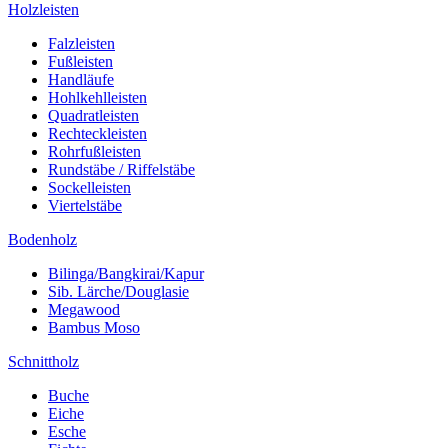
Holzleisten
Falzleisten
Fußleisten
Handläufe
Hohlkehlleisten
Quadratleisten
Rechteckleisten
Rohrfußleisten
Rundstäbe / Riffelstäbe
Sockelleisten
Viertelstäbe
Bodenholz
Bilinga/Bangkirai/Kapur
Sib. Lärche/Douglasie
Megawood
Bambus Moso
Schnittholz
Buche
Eiche
Esche