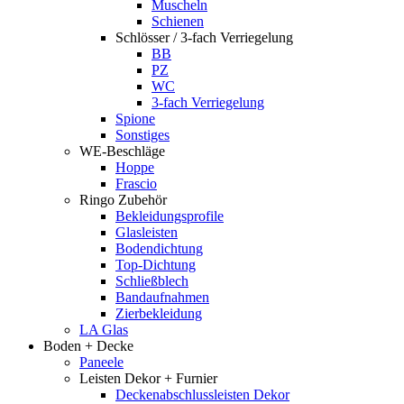
Muscheln
Schienen
Schlösser / 3-fach Verriegelung
BB
PZ
WC
3-fach Verriegelung
Spione
Sonstiges
WE-Beschläge
Hoppe
Frascio
Ringo Zubehör
Bekleidungsprofile
Glasleisten
Bodendichtung
Top-Dichtung
Schließblech
Bandaufnahmen
Zierbekleidung
LA Glas
Boden + Decke
Paneele
Leisten Dekor + Furnier
Deckenabschlussleisten Dekor