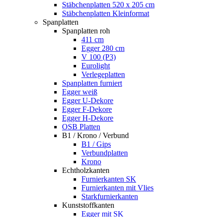
Stäbchenplatten 520 x 205 cm
Stäbchenplatten Kleinformat
Spanplatten
Spanplatten roh
411 cm
Egger 280 cm
V 100 (P3)
Eurolight
Verlegeplatten
Spanplatten furniert
Egger weiß
Egger U-Dekore
Egger F-Dekore
Egger H-Dekore
OSB Platten
B1 / Krono / Verbund
B1 / Gips
Verbundplatten
Krono
Echtholzkanten
Furnierkanten SK
Furnierkanten mit Vlies
Starkfurnierkanten
Kunststoffkanten
Egger mit SK