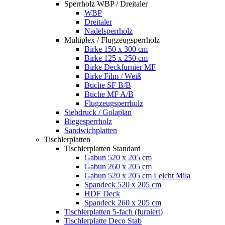
Sperrholz WBP / Dreitaler
WBP
Dreitaler
Nadelsperrholz
Multiplex / Flugzeugsperrholz
Birke 150 x 300 cm
Birke 125 x 250 cm
Birke Deckfurnier MF
Birke Film / Weiß
Buche SF B/B
Buche MF A/B
Flugzeugsperrholz
Siebdruck / Golaplan
Biegesperrholz
Sandwichplatten
Tischlerplatten
Tischlerplatten Standard
Gabun 520 x 205 cm
Gabun 260 x 205 cm
Gabun 520 x 205 cm Leicht Mila
Spandeck 520 x 205 cm
HDF Deck
Spandeck 260 x 205 cm
Tischlerplatten 5-fach (furniert)
Tischlerplatte Deco Stab