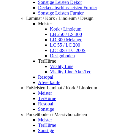
Sonstige Leisten Dekor
Deckenabschlussleisten Furnier
Sonstige Leisten Furnier
Laminat / Kork / Linoleum / Design
Meister
Kork / Linoleum
LB 250 / LS 300
LD 300 Melange
LC 55 / LC 200
LC 50S / LC 200S
Designboden
TerHürne
Vitality Line
Vitality Line AkusTec
Resopal
Abverkäufe
Fußleisten Laminat / Kork / Linoleum
Meister
TerHürne
Resopal
Sonstige
Parkettboden / Massivholzdielen
Meister
TerHürne
Sonstige