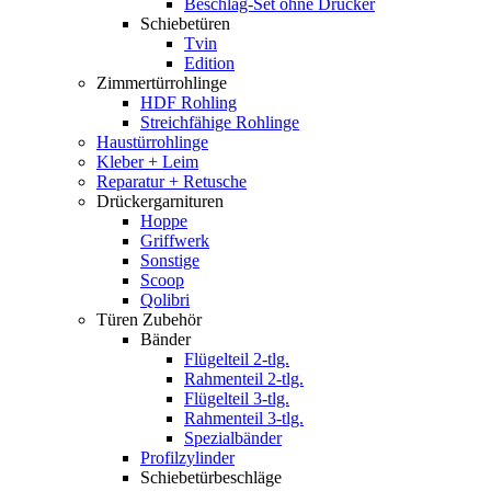
Beschlag-Set ohne Drücker
Schiebetüren
Tvin
Edition
Zimmertürrohlinge
HDF Rohling
Streichfähige Rohlinge
Haustürrohlinge
Kleber + Leim
Reparatur + Retusche
Drückergarnituren
Hoppe
Griffwerk
Sonstige
Scoop
Qolibri
Türen Zubehör
Bänder
Flügelteil 2-tlg.
Rahmenteil 2-tlg.
Flügelteil 3-tlg.
Rahmenteil 3-tlg.
Spezialbänder
Profilzylinder
Schiebetürbeschläge