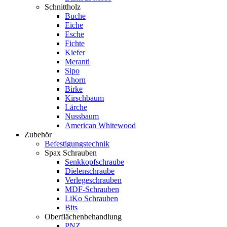
Schnittholz
Buche
Eiche
Esche
Fichte
Kiefer
Meranti
Sipo
Ahorn
Birke
Kirschbaum
Lärche
Nussbaum
American Whitewood
Zubehör
Befestigungstechnik
Spax Schrauben
Senkkopfschraube
Dielenschraube
Verlegeschrauben
MDF-Schrauben
LiKo Schrauben
Bits
Oberflächenbehandlung
PNZ