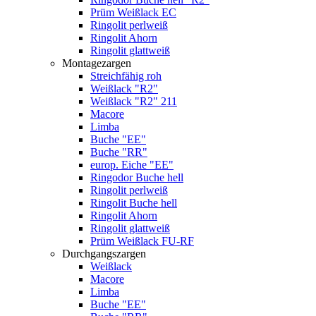
Prüm Weißlack EC
Ringolit perlweiß
Ringolit Ahorn
Ringolit glattweiß
Montagezargen
Streichfähig roh
Weißlack "R2"
Weißlack "R2" 211
Macore
Limba
Buche "EE"
Buche "RR"
europ. Eiche "EE"
Ringodor Buche hell
Ringolit perlweiß
Ringolit Buche hell
Ringolit Ahorn
Ringolit glattweiß
Prüm Weißlack FU-RF
Durchgangszargen
Weißlack
Macore
Limba
Buche "EE"