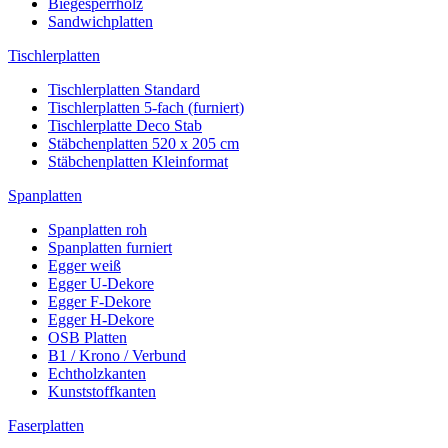
Biegesperrholz
Sandwichplatten
Tischlerplatten
Tischlerplatten Standard
Tischlerplatten 5-fach (furniert)
Tischlerplatte Deco Stab
Stäbchenplatten 520 x 205 cm
Stäbchenplatten Kleinformat
Spanplatten
Spanplatten roh
Spanplatten furniert
Egger weiß
Egger U-Dekore
Egger F-Dekore
Egger H-Dekore
OSB Platten
B1 / Krono / Verbund
Echtholzkanten
Kunststoffkanten
Faserplatten