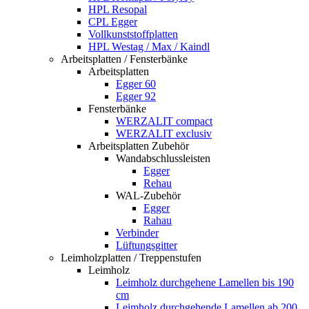
HPL Resopal
CPL Egger
Vollkunststoffplatten
HPL Westag / Max / Kaindl
Arbeitsplatten / Fensterbänke
Arbeitsplatten
Egger 60
Egger 92
Fensterbänke
WERZALIT compact
WERZALIT exclusiv
Arbeitsplatten Zubehör
Wandabschlussleisten
Egger
Rehau
WAL-Zubehör
Egger
Rahau
Verbinder
Lüftungsgitter
Leimholzplatten / Treppenstufen
Leimholz
Leimholz durchgehene Lamellen bis 190
cm
Leimholz durchgehende Lamellen ab 200