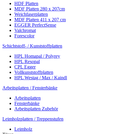
HDF Platten
MDF Platten 280 x 207cm
Weichfaserplatten
MDF Platten 411 x 207 cm
EGGER PerfectSense
Valchromat
Forescolor
Schichtstoff- / Kunststoffplatten
HPL Homapal / Polyrey
HPL Resopal
CPL Egger
Vollkunststoffplatten
HPL Westag / Max / Kaindl
Arbeitsplatten / Fensterbänke
Arbeitsplatten
Fensterbänke
Arbeitsplatten Zubehör
Leimholzplatten / Treppenstufen
Leimholz