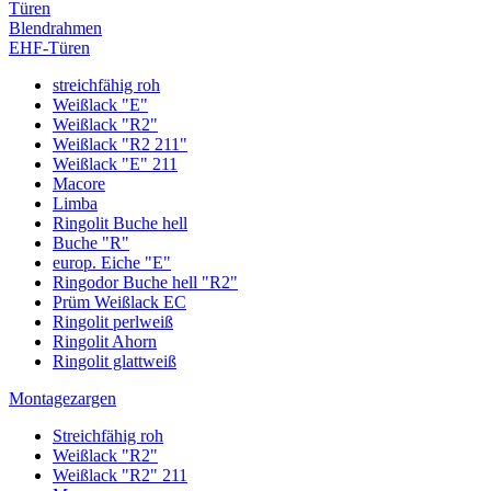
Türen
Blendrahmen
EHF-Türen
streichfähig roh
Weißlack "E"
Weißlack "R2"
Weißlack "R2 211"
Weißlack "E" 211
Macore
Limba
Ringolit Buche hell
Buche "R"
europ. Eiche "E"
Ringodor Buche hell "R2"
Prüm Weißlack EC
Ringolit perlweiß
Ringolit Ahorn
Ringolit glattweiß
Montagezargen
Streichfähig roh
Weißlack "R2"
Weißlack "R2" 211