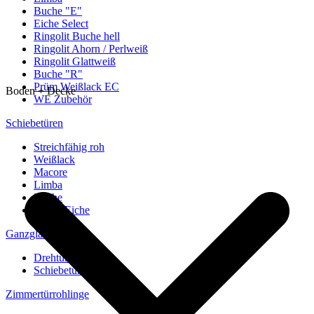
Buche "E"
Eiche Select
Ringolit Buche hell
Ringolit Ahorn / Perlweiß
Ringolit Glattweiß
Buche "R"
Prüm Weißlack EC
Boden + Decke
WE Zubehör
Schiebetüren
Streichfähig roh
Weißlack
Macore
Limba
Buche
europ. Eiche
Ganzglastüren
Drehtüren
Schiebetüren
Zimmertürrohlinge