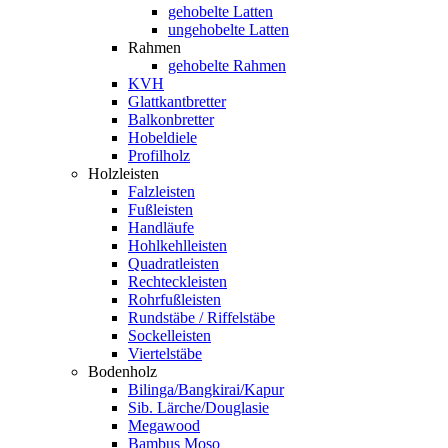
gehobelte Latten
ungehobelte Latten
Rahmen
gehobelte Rahmen
KVH
Glattkantbretter
Balkonbretter
Hobeldiele
Profilholz
Holzleisten
Falzleisten
Fußleisten
Handläufe
Hohlkehlleisten
Quadratleisten
Rechteckleisten
Rohrfußleisten
Rundstäbe / Riffelstäbe
Sockelleisten
Viertelstäbe
Bodenholz
Bilinga/Bangkirai/Kapur
Sib. Lärche/Douglasie
Megawood
Bambus Moso