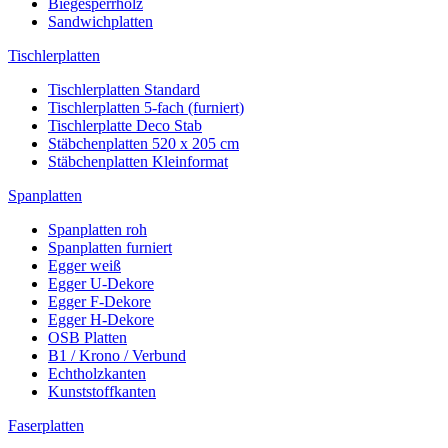
Biegesperrholz
Sandwichplatten
Tischlerplatten
Tischlerplatten Standard
Tischlerplatten 5-fach (furniert)
Tischlerplatte Deco Stab
Stäbchenplatten 520 x 205 cm
Stäbchenplatten Kleinformat
Spanplatten
Spanplatten roh
Spanplatten furniert
Egger weiß
Egger U-Dekore
Egger F-Dekore
Egger H-Dekore
OSB Platten
B1 / Krono / Verbund
Echtholzkanten
Kunststoffkanten
Faserplatten