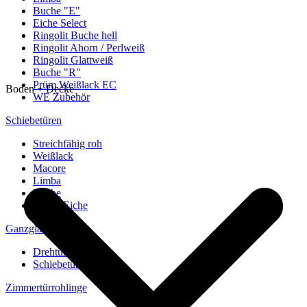
Buche "E"
Eiche Select
Ringolit Buche hell
Ringolit Ahorn / Perlweiß
Ringolit Glattweiß
Buche "R"
Prüm Weißlack EC
Boden + Decke
WE Zubehör
Schiebetüren
Streichfähig roh
Weißlack
Macore
Limba
Buche
europ. Eiche
Ganzglastüren
Drehtüren
Schiebetüren
Zimmertürrohlinge