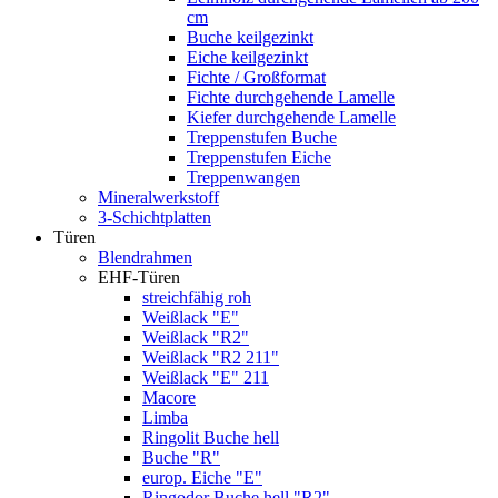
cm
Buche keilgezinkt
Eiche keilgezinkt
Fichte / Großformat
Fichte durchgehende Lamelle
Kiefer durchgehende Lamelle
Treppenstufen Buche
Treppenstufen Eiche
Treppenwangen
Mineralwerkstoff
3-Schichtplatten
Türen
Blendrahmen
EHF-Türen
streichfähig roh
Weißlack "E"
Weißlack "R2"
Weißlack "R2 211"
Weißlack "E" 211
Macore
Limba
Ringolit Buche hell
Buche "R"
europ. Eiche "E"
Ringodor Buche hell "R2"