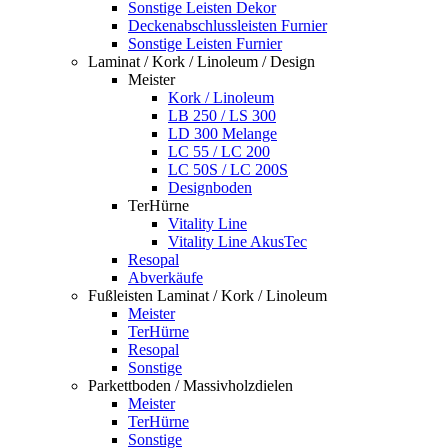
Sonstige Leisten Dekor
Deckenabschlussleisten Furnier
Sonstige Leisten Furnier
Laminat / Kork / Linoleum / Design
Meister
Kork / Linoleum
LB 250 / LS 300
LD 300 Melange
LC 55 / LC 200
LC 50S / LC 200S
Designboden
TerHürne
Vitality Line
Vitality Line AkusTec
Resopal
Abverkäufe
Fußleisten Laminat / Kork / Linoleum
Meister
TerHürne
Resopal
Sonstige
Parkettboden / Massivholzdielen
Meister
TerHürne
Sonstige