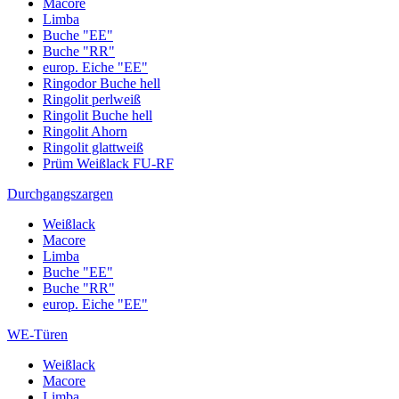
Macore
Limba
Buche "EE"
Buche "RR"
europ. Eiche "EE"
Ringodor Buche hell
Ringolit perlweiß
Ringolit Buche hell
Ringolit Ahorn
Ringolit glattweiß
Prüm Weißlack FU-RF
Durchgangszargen
Weißlack
Macore
Limba
Buche "EE"
Buche "RR"
europ. Eiche "EE"
WE-Türen
Weißlack
Macore
Limba