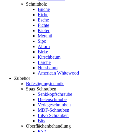
Schnittholz
Buche
Eiche
Esche
Fichte
Kiefer
Meranti
Sipo
Ahorn
Birke
Kirschbaum
Lärche
Nussbaum
American Whitewood
Zubehör
Befestigungstechnik
Spax Schrauben
Senkkopfschraube
Dielenschraube
Verlegeschrauben
MDF-Schrauben
LiKo Schrauben
Bits
Oberflächenbehandlung
PNZ