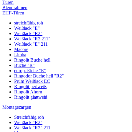
Türen
Blendrahmen
EHF-Türen
streichfähig roh
Weißlack "E"
Weißlack "R2"
Weißlack "R2 211"
Weißlack "E" 211
Macore
Limba
Ringolit Buche hell
Buche "R"
europ. Eiche "E"
Ringodor Buche hell "R2"
Prüm Weißlack EC
Ringolit perlweiß
Ringolit Ahorn
Ringolit glattweiß
Montagezargen
Streichfähig roh
Weißlack "R2"
Weißlack "R2" 211