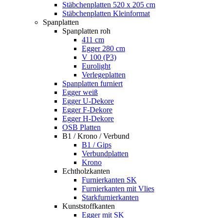
Stäbchenplatten 520 x 205 cm
Stäbchenplatten Kleinformat
Spanplatten
Spanplatten roh
411 cm
Egger 280 cm
V 100 (P3)
Eurolight
Verlegeplatten
Spanplatten furniert
Egger weiß
Egger U-Dekore
Egger F-Dekore
Egger H-Dekore
OSB Platten
B1 / Krono / Verbund
B1 / Gips
Verbundplatten
Krono
Echtholzkanten
Furnierkanten SK
Furnierkanten mit Vlies
Starkfurnierkanten
Kunststoffkanten
Egger mit SK