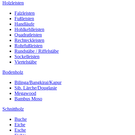
Holzleisten
Falzleisten
Fußleisten
Handläufe
Hohlkehlleisten
Quadratleisten
Rechteckleisten
Rohrfußleisten
Rundstäbe / Riffelstäbe
Sockelleisten
Viertelstäbe
Bodenholz
Bilinga/Bangkirai/Kapur
Sib. Lärche/Douglasie
Megawood
Bambus Moso
Schnittholz
Buche
Eiche
Esche