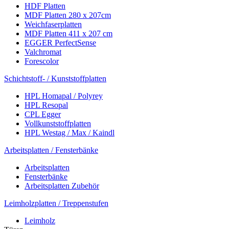
HDF Platten
MDF Platten 280 x 207cm
Weichfaserplatten
MDF Platten 411 x 207 cm
EGGER PerfectSense
Valchromat
Forescolor
Schichtstoff- / Kunststoffplatten
HPL Homapal / Polyrey
HPL Resopal
CPL Egger
Vollkunststoffplatten
HPL Westag / Max / Kaindl
Arbeitsplatten / Fensterbänke
Arbeitsplatten
Fensterbänke
Arbeitsplatten Zubehör
Leimholzplatten / Treppenstufen
Leimholz