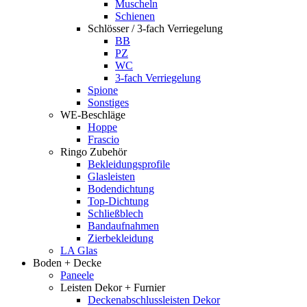
Muscheln
Schienen
Schlösser / 3-fach Verriegelung
BB
PZ
WC
3-fach Verriegelung
Spione
Sonstiges
WE-Beschläge
Hoppe
Frascio
Ringo Zubehör
Bekleidungsprofile
Glasleisten
Bodendichtung
Top-Dichtung
Schließblech
Bandaufnahmen
Zierbekleidung
LA Glas
Boden + Decke
Paneele
Leisten Dekor + Furnier
Deckenabschlussleisten Dekor