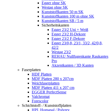
Egger ohne SK
Westag ohne SK
Kunststoffkanten 50 m SK
Kunststoffkanten 100 m ohne SK
Kunststoffkanten SB / 5 m
Sicherheitskanten
Egger 23/2 Uni + Weiß
Egger 23/2 H-Dekore
Egger 23/2 F-Dekore
Egger 23/0,8, 23/1, 33/2, 42/0,8,
42/2
Westag 23/2
REHAU Nullfugenkante Raukantes
Pro
Akzentkanten / 3D Kanten
Faserplatten
HDF Platten
MDF Platten 280 x 207cm
Weichfaserplatten
MDF Platten 411 x 207 cm
EGGER PerfectSense
Valchromat
Forescolor
Schichtstoff- / Kunststoffplatten
HPL Homapal / Polyrey