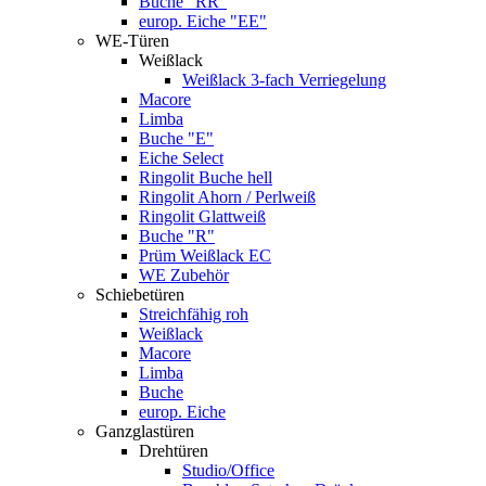
Buche "RR"
europ. Eiche "EE"
WE-Türen
Weißlack
Weißlack 3-fach Verriegelung
Macore
Limba
Buche "E"
Eiche Select
Ringolit Buche hell
Ringolit Ahorn / Perlweiß
Ringolit Glattweiß
Buche "R"
Prüm Weißlack EC
WE Zubehör
Schiebetüren
Streichfähig roh
Weißlack
Macore
Limba
Buche
europ. Eiche
Ganzglastüren
Drehtüren
Studio/Office