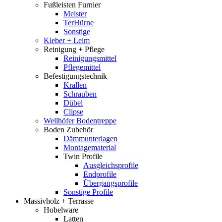
Fußleisten Furnier
Meister
TerHürne
Sonstige
Kleber + Leim
Reinigung + Pflege
Reinigungsmittel
Pflegemittel
Befestigungstechnik
Krallen
Schrauben
Dübel
Clipse
Wellhöfer Bodentreppe
Boden Zubehör
Dämmunterlagen
Montagematerial
Twin Profile
Ausgleichsprofile
Endprofile
Übergangsprofile
Sonstige Profile
Massivholz + Terrasse
Hobelware
Latten