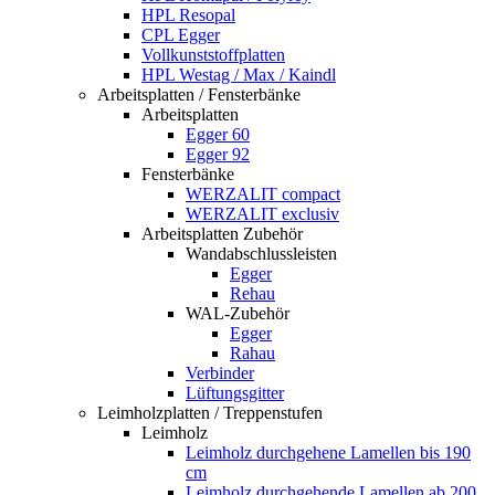
HPL Resopal
CPL Egger
Vollkunststoffplatten
HPL Westag / Max / Kaindl
Arbeitsplatten / Fensterbänke
Arbeitsplatten
Egger 60
Egger 92
Fensterbänke
WERZALIT compact
WERZALIT exclusiv
Arbeitsplatten Zubehör
Wandabschlussleisten
Egger
Rehau
WAL-Zubehör
Egger
Rahau
Verbinder
Lüftungsgitter
Leimholzplatten / Treppenstufen
Leimholz
Leimholz durchgehene Lamellen bis 190
cm
Leimholz durchgehende Lamellen ab 200