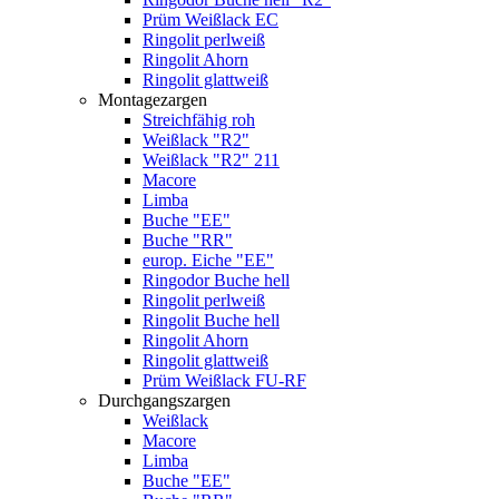
Prüm Weißlack EC
Ringolit perlweiß
Ringolit Ahorn
Ringolit glattweiß
Montagezargen
Streichfähig roh
Weißlack "R2"
Weißlack "R2" 211
Macore
Limba
Buche "EE"
Buche "RR"
europ. Eiche "EE"
Ringodor Buche hell
Ringolit perlweiß
Ringolit Buche hell
Ringolit Ahorn
Ringolit glattweiß
Prüm Weißlack FU-RF
Durchgangszargen
Weißlack
Macore
Limba
Buche "EE"