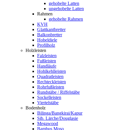
gehobelte Latten
ungehobelte Latten
Rahmen
gehobelte Rahmen
KVH
Glattkantbretter
Balkonbretter
Hobeldiele
Profilholz
Holzleisten
Falzleisten
Fußleisten
Handläufe
Hohlkehlleisten
Quadratleisten
Rechteckleisten
Rohrfußleisten
Rundstäbe / Riffelstäbe
Sockelleisten
Viertelstäbe
Bodenholz
Bilinga/Bangkirai/Kapur
Sib. Lärche/Douglasie
Megawood
Bambus Moso