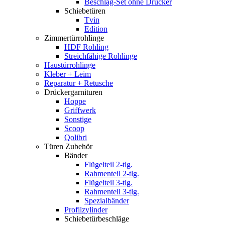
Beschlag-Set ohne Drücker
Schiebetüren
Tvin
Edition
Zimmertürrohlinge
HDF Rohling
Streichfähige Rohlinge
Haustürrohlinge
Kleber + Leim
Reparatur + Retusche
Drückergarnituren
Hoppe
Griffwerk
Sonstige
Scoop
Qolibri
Türen Zubehör
Bänder
Flügelteil 2-tlg.
Rahmenteil 2-tlg.
Flügelteil 3-tlg.
Rahmenteil 3-tlg.
Spezialbänder
Profilzylinder
Schiebetürbeschläge