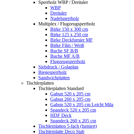
Sperrholz WBP / Dreitaler
WBP
Dreitaler
Nadelsperrholz
Multiplex / Flugzeugsperrholz
Birke 150 x 300 cm
Birke 125 x 250 cm
Birke Deckfurnier MF
Birke Film / Weiß
Buche SF B/B
Buche MF A/B
Flugzeugsperrholz
Siebdruck / Golaplan
Biegesperrholz
Sandwichplatten
Tischlerplatten
Tischlerplatten Standard
Gabun 520 x 205 cm
Gabun 260 x 205 cm
Gabun 520 x 205 cm Leicht Mila
Spandeck 520 x 205 cm
HDF Deck
Spandeck 260 x 205 cm
Tischlerplatten 5-fach (furniert)
Tischlerplatte Deco Stab