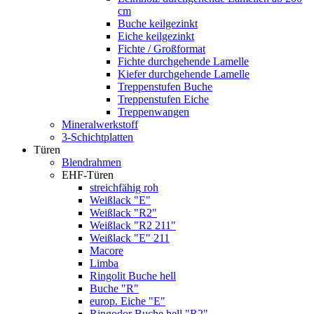
cm
Buche keilgezinkt
Eiche keilgezinkt
Fichte / Großformat
Fichte durchgehende Lamelle
Kiefer durchgehende Lamelle
Treppenstufen Buche
Treppenstufen Eiche
Treppenwangen
Mineralwerkstoff
3-Schichtplatten
Türen
Blendrahmen
EHF-Türen
streichfähig roh
Weißlack "E"
Weißlack "R2"
Weißlack "R2 211"
Weißlack "E" 211
Macore
Limba
Ringolit Buche hell
Buche "R"
europ. Eiche "E"
Ringodor Buche hell "R2"