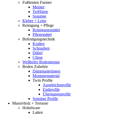
Fußleisten Furnier
Meister
TerHürne
Sonstige
Kleber + Leim
Reinigung + Pflege
Reinigungsmittel
Pflegemittel
Befestigungstechnik
Krallen
Schrauben
Dübel
Clipse
Wellhöfer Bodentreppe
Boden Zubehör
Dämmunterlagen
Montagematerial
Twin Profile
Ausgleichsprofile
Endprofile
Übergangsprofile
Sonstige Profile
Massivholz + Terrasse
Hobelware
Latten