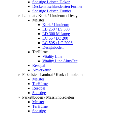
Sonstige Leisten Dekor
Deckenabschlussleisten Furnier
Sonstige Leisten Furnier
Laminat / Kork / Linoleum / Design
Meister
Kork / Linoleum
LB 250 / LS 300
LD 300 Melange
LC 55 / LC 200
LC 50S / LC 200S
Designboden
TerHürne
Vitality Line
Vitality Line AkusTec
Resopal
Abverkäufe
Fußleisten Laminat / Kork / Linoleum
Meister
TerHürne
Resopal
Sonstige
Parkettboden / Massivholzdielen
Meister
TerHürne
Sonstige