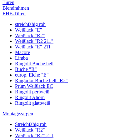
Türen
Blendrahmen
EHF-Türen
streichfähig roh
Weißlack "E"
Weißlack "R2"
Weißlack "R2 211"
Weißlack "E" 211
Macore
Limba
Ringolit Buche hell
Buche "R"
europ. Eiche "E"
Ringodor Buche hell "R2"
Prüm Weißlack EC
Ringolit perlweiß
Ringolit Ahorn
Ringolit glattweiß
Montagezargen
Streichfähig roh
Weißlack "R2"
Weißlack "R2" 211