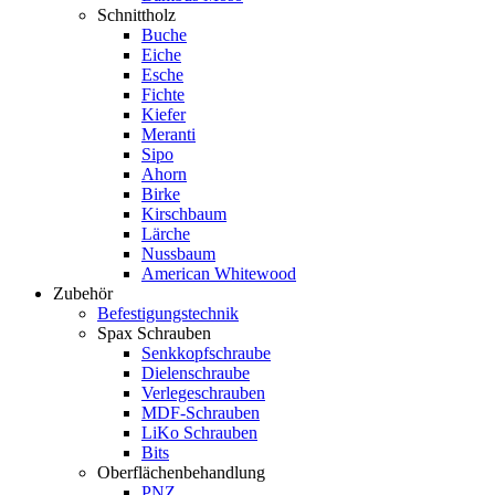
Schnittholz
Buche
Eiche
Esche
Fichte
Kiefer
Meranti
Sipo
Ahorn
Birke
Kirschbaum
Lärche
Nussbaum
American Whitewood
Zubehör
Befestigungstechnik
Spax Schrauben
Senkkopfschraube
Dielenschraube
Verlegeschrauben
MDF-Schrauben
LiKo Schrauben
Bits
Oberflächenbehandlung
PNZ