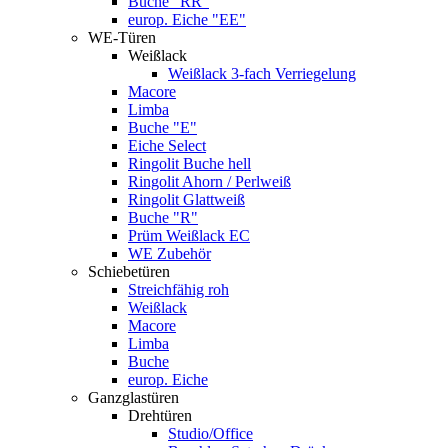
Buche "RR"
europ. Eiche "EE"
WE-Türen
Weißlack
Weißlack 3-fach Verriegelung
Macore
Limba
Buche "E"
Eiche Select
Ringolit Buche hell
Ringolit Ahorn / Perlweiß
Ringolit Glattweiß
Buche "R"
Prüm Weißlack EC
WE Zubehör
Schiebetüren
Streichfähig roh
Weißlack
Macore
Limba
Buche
europ. Eiche
Ganzglastüren
Drehtüren
Studio/Office