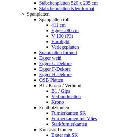
Stäbchenplatten 520 x 205 cm
Stäbchenplatten Kleinformat
Spanplatten
Spanplatten roh
411 cm
Egger 280 cm
V 100 (P3)
Eurolight
Verlegeplatten
Spanplatten furniert
Egger weiß
Egger U-Dekore
Egger F-Dekore
Egger H-Dekore
OSB Platten
B1 / Krono / Verbund
B1 / Gips
Verbundplatten
Krono
Echtholzkanten
Furnierkanten SK
Furnierkanten mit Vlies
Starkfurnierkanten
Kunststoffkanten
Egger mit SK