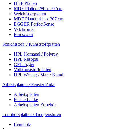
HDF Platten
MDF Platten 280 x 207cm
Weichfaserplatten
MDF Platten 411 x 207 cm
EGGER PerfectSense
Valchromat
Forescolor
Schichtstoff- / Kunststoffplatten
HPL Homapal / Polyrey
HPL Resopal
CPL Egger
Vollkunststoffplatten
HPL Westag / Max / Kaindl
Arbeitsplatten / Fensterbänke
Arbeitsplatten
Fensterbänke
Arbeitsplatten Zubehör
Leimholzplatten / Treppenstufen
Leimholz