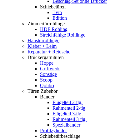
Beschlag-Set ohne Drücker
Schiebetüren
Tvin
Edition
Zimmertürrohlinge
HDF Rohling
Streichfähige Rohlinge
Haustürrohlinge
Kleber + Leim
Reparatur + Retusche
Drückergarnituren
Hoppe
Griffwerk
Sonstige
Scoop
Qolibri
Türen Zubehör
Bänder
Flügelteil 2-tlg.
Rahmenteil 2-tlg.
Flügelteil 3-tlg.
Rahmenteil 3-tlg.
Spezialbänder
Profilzylinder
Schiebetürbeschläge