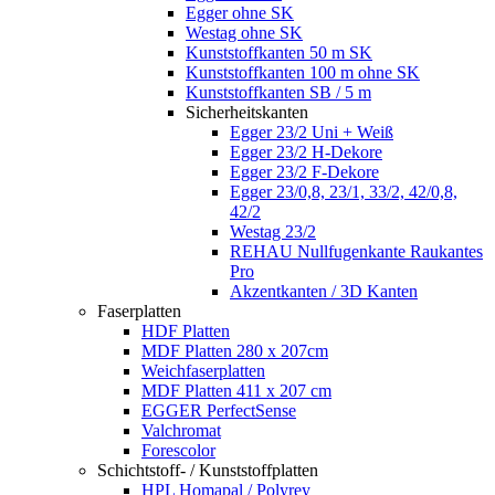
Egger ohne SK
Westag ohne SK
Kunststoffkanten 50 m SK
Kunststoffkanten 100 m ohne SK
Kunststoffkanten SB / 5 m
Sicherheitskanten
Egger 23/2 Uni + Weiß
Egger 23/2 H-Dekore
Egger 23/2 F-Dekore
Egger 23/0,8, 23/1, 33/2, 42/0,8,
42/2
Westag 23/2
REHAU Nullfugenkante Raukantes
Pro
Akzentkanten / 3D Kanten
Faserplatten
HDF Platten
MDF Platten 280 x 207cm
Weichfaserplatten
MDF Platten 411 x 207 cm
EGGER PerfectSense
Valchromat
Forescolor
Schichtstoff- / Kunststoffplatten
HPL Homapal / Polyrey