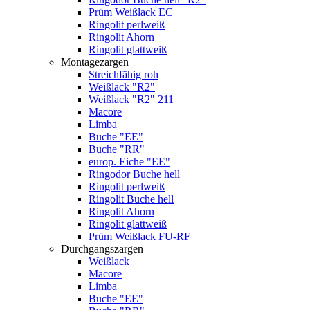
Prüm Weißlack EC
Ringolit perlweiß
Ringolit Ahorn
Ringolit glattweiß
Montagezargen
Streichfähig roh
Weißlack "R2"
Weißlack "R2" 211
Macore
Limba
Buche "EE"
Buche "RR"
europ. Eiche "EE"
Ringodor Buche hell
Ringolit perlweiß
Ringolit Buche hell
Ringolit Ahorn
Ringolit glattweiß
Prüm Weißlack FU-RF
Durchgangszargen
Weißlack
Macore
Limba
Buche "EE"