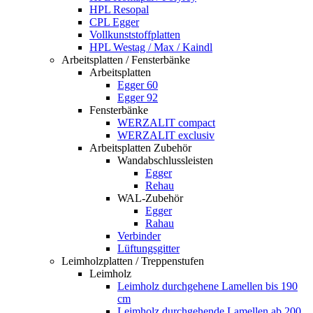
HPL Resopal
CPL Egger
Vollkunststoffplatten
HPL Westag / Max / Kaindl
Arbeitsplatten / Fensterbänke
Arbeitsplatten
Egger 60
Egger 92
Fensterbänke
WERZALIT compact
WERZALIT exclusiv
Arbeitsplatten Zubehör
Wandabschlussleisten
Egger
Rehau
WAL-Zubehör
Egger
Rahau
Verbinder
Lüftungsgitter
Leimholzplatten / Treppenstufen
Leimholz
Leimholz durchgehene Lamellen bis 190
cm
Leimholz durchgehende Lamellen ab 200