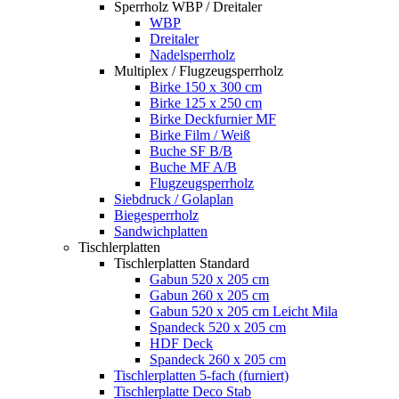
Sperrholz WBP / Dreitaler
WBP
Dreitaler
Nadelsperrholz
Multiplex / Flugzeugsperrholz
Birke 150 x 300 cm
Birke 125 x 250 cm
Birke Deckfurnier MF
Birke Film / Weiß
Buche SF B/B
Buche MF A/B
Flugzeugsperrholz
Siebdruck / Golaplan
Biegesperrholz
Sandwichplatten
Tischlerplatten
Tischlerplatten Standard
Gabun 520 x 205 cm
Gabun 260 x 205 cm
Gabun 520 x 205 cm Leicht Mila
Spandeck 520 x 205 cm
HDF Deck
Spandeck 260 x 205 cm
Tischlerplatten 5-fach (furniert)
Tischlerplatte Deco Stab