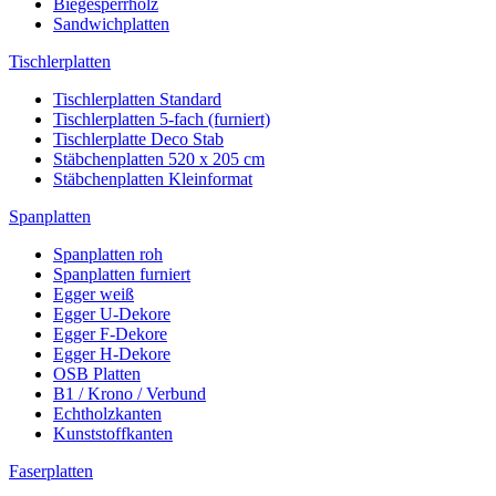
Biegesperrholz
Sandwichplatten
Tischlerplatten
Tischlerplatten Standard
Tischlerplatten 5-fach (furniert)
Tischlerplatte Deco Stab
Stäbchenplatten 520 x 205 cm
Stäbchenplatten Kleinformat
Spanplatten
Spanplatten roh
Spanplatten furniert
Egger weiß
Egger U-Dekore
Egger F-Dekore
Egger H-Dekore
OSB Platten
B1 / Krono / Verbund
Echtholzkanten
Kunststoffkanten
Faserplatten