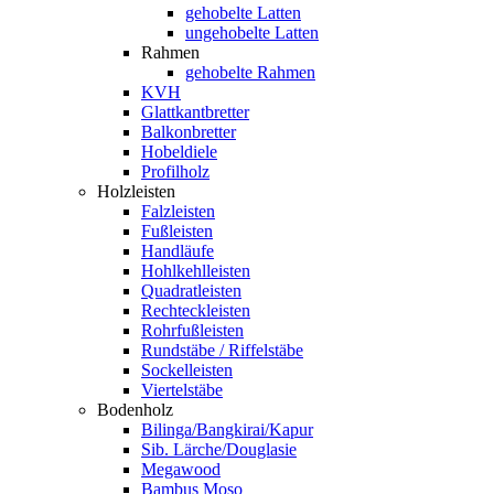
gehobelte Latten
ungehobelte Latten
Rahmen
gehobelte Rahmen
KVH
Glattkantbretter
Balkonbretter
Hobeldiele
Profilholz
Holzleisten
Falzleisten
Fußleisten
Handläufe
Hohlkehlleisten
Quadratleisten
Rechteckleisten
Rohrfußleisten
Rundstäbe / Riffelstäbe
Sockelleisten
Viertelstäbe
Bodenholz
Bilinga/Bangkirai/Kapur
Sib. Lärche/Douglasie
Megawood
Bambus Moso