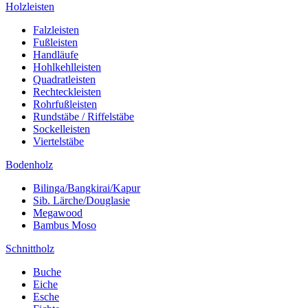
Holzleisten
Falzleisten
Fußleisten
Handläufe
Hohlkehlleisten
Quadratleisten
Rechteckleisten
Rohrfußleisten
Rundstäbe / Riffelstäbe
Sockelleisten
Viertelstäbe
Bodenholz
Bilinga/Bangkirai/Kapur
Sib. Lärche/Douglasie
Megawood
Bambus Moso
Schnittholz
Buche
Eiche
Esche