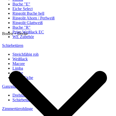
Buche "E"
Eiche Select
Ringolit Buche hell
Ringolit Ahorn / Perlweiß
Ringolit Glattweiß
Buche "R"
Prüm Weißlack EC
Boden + Decke
WE Zubehör
Schiebetüren
Streichfähig roh
Weißlack
Macore
Limba
Buche
europ. Eiche
Ganzglastüren
Drehtüren
Schiebetüren
Zimmertürrohlinge