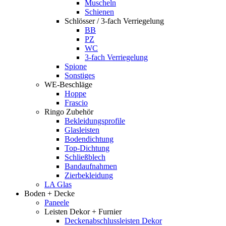
Muscheln
Schienen
Schlösser / 3-fach Verriegelung
BB
PZ
WC
3-fach Verriegelung
Spione
Sonstiges
WE-Beschläge
Hoppe
Frascio
Ringo Zubehör
Bekleidungsprofile
Glasleisten
Bodendichtung
Top-Dichtung
Schließblech
Bandaufnahmen
Zierbekleidung
LA Glas
Boden + Decke
Paneele
Leisten Dekor + Furnier
Deckenabschlussleisten Dekor