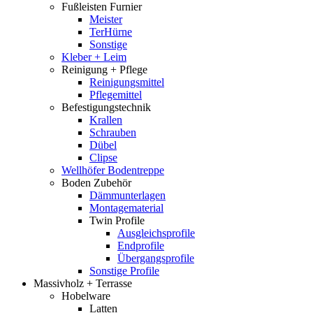
Fußleisten Furnier
Meister
TerHürne
Sonstige
Kleber + Leim
Reinigung + Pflege
Reinigungsmittel
Pflegemittel
Befestigungstechnik
Krallen
Schrauben
Dübel
Clipse
Wellhöfer Bodentreppe
Boden Zubehör
Dämmunterlagen
Montagematerial
Twin Profile
Ausgleichsprofile
Endprofile
Übergangsprofile
Sonstige Profile
Massivholz + Terrasse
Hobelware
Latten