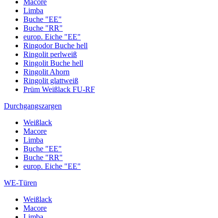
Macore
Limba
Buche "EE"
Buche "RR"
europ. Eiche "EE"
Ringodor Buche hell
Ringolit perlweiß
Ringolit Buche hell
Ringolit Ahorn
Ringolit glattweiß
Prüm Weißlack FU-RF
Durchgangszargen
Weißlack
Macore
Limba
Buche "EE"
Buche "RR"
europ. Eiche "EE"
WE-Türen
Weißlack
Macore
Limba