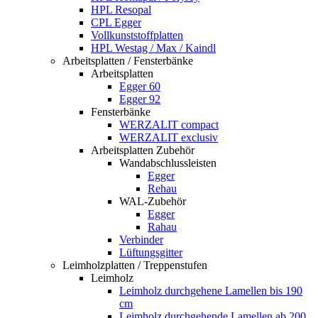
HPL Resopal
CPL Egger
Vollkunststoffplatten
HPL Westag / Max / Kaindl
Arbeitsplatten / Fensterbänke
Arbeitsplatten
Egger 60
Egger 92
Fensterbänke
WERZALIT compact
WERZALIT exclusiv
Arbeitsplatten Zubehör
Wandabschlussleisten
Egger
Rehau
WAL-Zubehör
Egger
Rahau
Verbinder
Lüftungsgitter
Leimholzplatten / Treppenstufen
Leimholz
Leimholz durchgehene Lamellen bis 190
cm
Leimholz durchgehende Lamellen ab 200