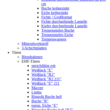
cm
Buche keilgezinkt
Eiche keilgezinkt
Fichte / Großformat
Fichte durchgehende Lamelle
Kiefer durchgehende Lamelle
Treppenstufen Buche
Treppenstufen Eiche
Treppenwangen
Mineralwerkstoff
3-Schichtplatten
Türen
Blendrahmen
EHF-Türen
streichfähig roh
Weißlack "E"
Weißlack "R2"
Weißlack "R2 211"
Weißlack "E" 211
Macore
Limba
Ringolit Buche hell
Buche "R"
europ. Eiche "E"
Ringodor Buche hell "R2"