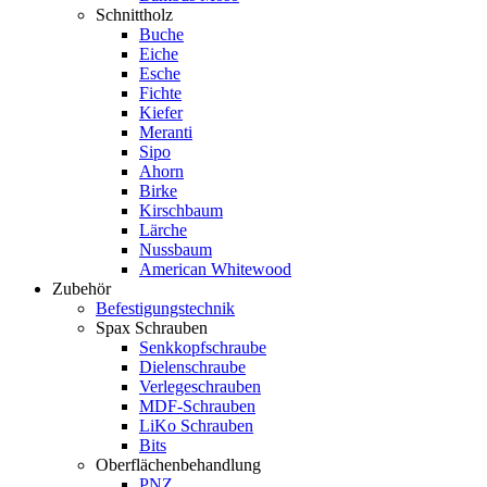
Schnittholz
Buche
Eiche
Esche
Fichte
Kiefer
Meranti
Sipo
Ahorn
Birke
Kirschbaum
Lärche
Nussbaum
American Whitewood
Zubehör
Befestigungstechnik
Spax Schrauben
Senkkopfschraube
Dielenschraube
Verlegeschrauben
MDF-Schrauben
LiKo Schrauben
Bits
Oberflächenbehandlung
PNZ