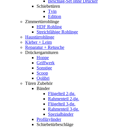
Beschlag-Set ohne Drücker
Schiebetüren
Tvin
Edition
Zimmertürrohlinge
HDF Rohling
Streichfähige Rohlinge
Haustürrohlinge
Kleber + Leim
Reparatur + Retusche
Drückergarnituren
Hoppe
Griffwerk
Sonstige
Scoop
Qolibri
Türen Zubehör
Bänder
Flügelteil 2-tlg.
Rahmenteil 2-tlg.
Flügelteil 3-tlg.
Rahmenteil 3-tlg.
Spezialbänder
Profilzylinder
Schiebetürbeschläge