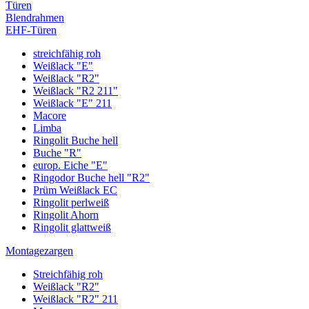
Türen
Blendrahmen
EHF-Türen
streichfähig roh
Weißlack "E"
Weißlack "R2"
Weißlack "R2 211"
Weißlack "E" 211
Macore
Limba
Ringolit Buche hell
Buche "R"
europ. Eiche "E"
Ringodor Buche hell "R2"
Prüm Weißlack EC
Ringolit perlweiß
Ringolit Ahorn
Ringolit glattweiß
Montagezargen
Streichfähig roh
Weißlack "R2"
Weißlack "R2" 211