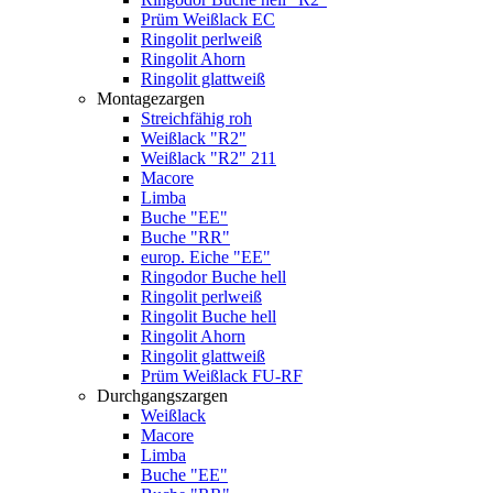
Prüm Weißlack EC
Ringolit perlweiß
Ringolit Ahorn
Ringolit glattweiß
Montagezargen
Streichfähig roh
Weißlack "R2"
Weißlack "R2" 211
Macore
Limba
Buche "EE"
Buche "RR"
europ. Eiche "EE"
Ringodor Buche hell
Ringolit perlweiß
Ringolit Buche hell
Ringolit Ahorn
Ringolit glattweiß
Prüm Weißlack FU-RF
Durchgangszargen
Weißlack
Macore
Limba
Buche "EE"