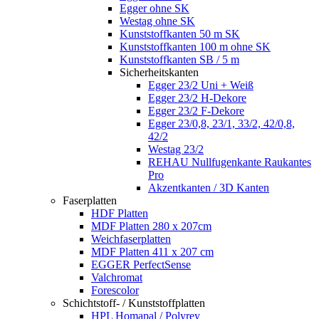
Egger ohne SK
Westag ohne SK
Kunststoffkanten 50 m SK
Kunststoffkanten 100 m ohne SK
Kunststoffkanten SB / 5 m
Sicherheitskanten
Egger 23/2 Uni + Weiß
Egger 23/2 H-Dekore
Egger 23/2 F-Dekore
Egger 23/0,8, 23/1, 33/2, 42/0,8,
42/2
Westag 23/2
REHAU Nullfugenkante Raukantes
Pro
Akzentkanten / 3D Kanten
Faserplatten
HDF Platten
MDF Platten 280 x 207cm
Weichfaserplatten
MDF Platten 411 x 207 cm
EGGER PerfectSense
Valchromat
Forescolor
Schichtstoff- / Kunststoffplatten
HPL Homapal / Polyrey