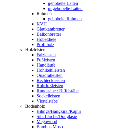
gehobelte Latten
ungehobelte Latten
Rahmen
gehobelte Rahmen
KVH
Glattkantbretter
Balkonbretter
Hobeldiele
Profilholz
Holzleisten
Falzleisten
Fußleisten
Handläufe
Hohlkehlleisten
Quadratleisten
Rechteckleisten
Rohrfußleisten
Rundstäbe / Riffelstäbe
Sockelleisten
Viertelstäbe
Bodenholz
Bilinga/Bangkirai/Kapur
Sib. Lärche/Douglasie
Megawood
Bambus Moso