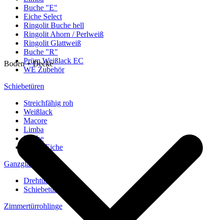
Buche "E"
Eiche Select
Ringolit Buche hell
Ringolit Ahorn / Perlweiß
Ringolit Glattweiß
Buche "R"
Prüm Weißlack EC
Boden + Decke
WE Zubehör
Schiebetüren
Streichfähig roh
Weißlack
Macore
Limba
Buche
europ. Eiche
Ganzglastüren
Drehtüren
Schiebetüren
Zimmertürrohlinge