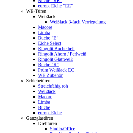
Buche "RR"
europ. Eiche "EE"
WE-Türen
Weißlack
Weißlack 3-fach Verriegelung
Macore
Limba
Buche "E"
Eiche Select
Ringolit Buche hell
Ringolit Ahorn / Perlweiß
Ringolit Glattweiß
Buche "R"
Prüm Weißlack EC
WE Zubehör
Schiebetüren
Streichfähig roh
Weißlack
Macore
Limba
Buche
europ. Eiche
Ganzglastüren
Drehtüren
Studio/Office