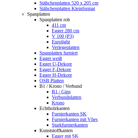
Stäbchenplatten 520 x 205 cm
Stäbchenplatten Kleinformat
Spanplatten
Spanplatten roh
411 cm
Egger 280 cm
V 100 (P3)
Eurolight
Verlegeplatten
Spanplatten furniert
Egger weiß
Egger U-Dekore
Egger F-Dekore
Egger H-Dekore
OSB Platten
B1 / Krono / Verbund
B1 / Gips
Verbundplatten
Krono
Echtholzkanten
Furnierkanten SK
Furnierkanten mit Vlies
Starkfurnierkanten
Kunststoffkanten
Egger mit SK