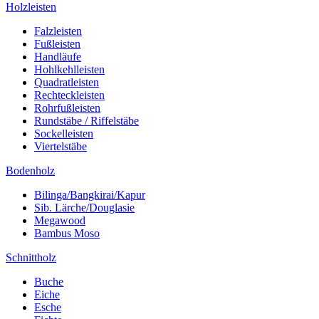
Holzleisten
Falzleisten
Fußleisten
Handläufe
Hohlkehlleisten
Quadratleisten
Rechteckleisten
Rohrfußleisten
Rundstäbe / Riffelstäbe
Sockelleisten
Viertelstäbe
Bodenholz
Bilinga/Bangkirai/Kapur
Sib. Lärche/Douglasie
Megawood
Bambus Moso
Schnittholz
Buche
Eiche
Esche