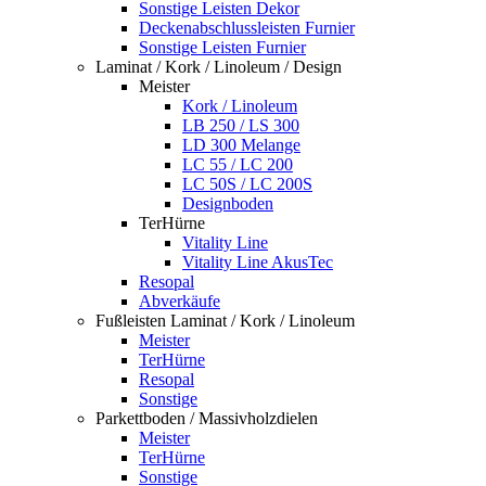
Sonstige Leisten Dekor
Deckenabschlussleisten Furnier
Sonstige Leisten Furnier
Laminat / Kork / Linoleum / Design
Meister
Kork / Linoleum
LB 250 / LS 300
LD 300 Melange
LC 55 / LC 200
LC 50S / LC 200S
Designboden
TerHürne
Vitality Line
Vitality Line AkusTec
Resopal
Abverkäufe
Fußleisten Laminat / Kork / Linoleum
Meister
TerHürne
Resopal
Sonstige
Parkettboden / Massivholzdielen
Meister
TerHürne
Sonstige