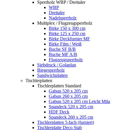
Sperrholz WBP / Dreitaler
WBP
Dreitaler
Nadelsperrholz
Multiplex / Flugzeugsperrholz
Birke 150 x 300 cm
Birke 125 x 250 cm
Birke Deckfurnier MF
Birke Film / Weiß
Buche SF B/B
Buche MF A/B
Flugzeugsperrholz
Siebdruck / Golaplan
Biegesperrholz
Sandwichplatten
Tischlerplatten
Tischlerplatten Standard
Gabun 520 x 205 cm
Gabun 260 x 205 cm
Gabun 520 x 205 cm Leicht Mila
Spandeck 520 x 205 cm
HDF Deck
Spandeck 260 x 205 cm
Tischlerplatten 5-fach (furniert)
Tischlerplatte Deco Stab