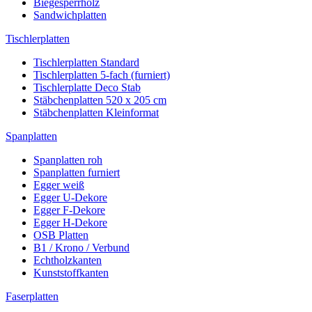
Biegesperrholz
Sandwichplatten
Tischlerplatten
Tischlerplatten Standard
Tischlerplatten 5-fach (furniert)
Tischlerplatte Deco Stab
Stäbchenplatten 520 x 205 cm
Stäbchenplatten Kleinformat
Spanplatten
Spanplatten roh
Spanplatten furniert
Egger weiß
Egger U-Dekore
Egger F-Dekore
Egger H-Dekore
OSB Platten
B1 / Krono / Verbund
Echtholzkanten
Kunststoffkanten
Faserplatten