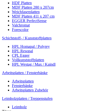
HDF Platten
MDF Platten 280 x 207cm
Weichfaserplatten
MDF Platten 411 x 207 cm
EGGER PerfectSense
Valchromat
Forescolor
Schichtstoff- / Kunststoffplatten
HPL Homapal / Polyrey
HPL Resopal
CPL Egger
Vollkunststoffplatten
HPL Westag / Max / Kaindl
Arbeitsplatten / Fensterbänke
Arbeitsplatten
Fensterbänke
Arbeitsplatten Zubehör
Leimholzplatten / Treppenstufen
Leimholz