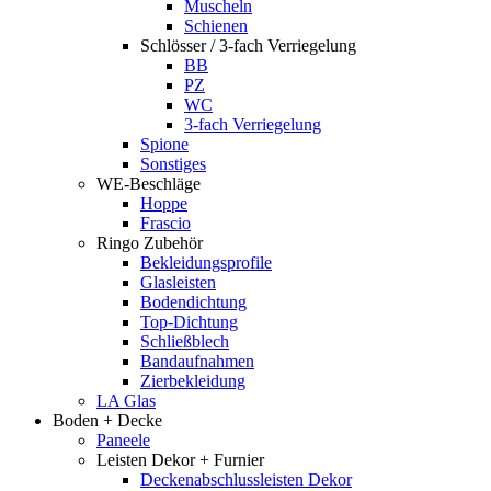
Muscheln
Schienen
Schlösser / 3-fach Verriegelung
BB
PZ
WC
3-fach Verriegelung
Spione
Sonstiges
WE-Beschläge
Hoppe
Frascio
Ringo Zubehör
Bekleidungsprofile
Glasleisten
Bodendichtung
Top-Dichtung
Schließblech
Bandaufnahmen
Zierbekleidung
LA Glas
Boden + Decke
Paneele
Leisten Dekor + Furnier
Deckenabschlussleisten Dekor