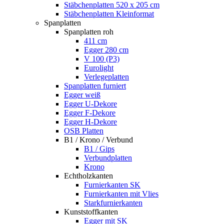
Stäbchenplatten 520 x 205 cm
Stäbchenplatten Kleinformat
Spanplatten
Spanplatten roh
411 cm
Egger 280 cm
V 100 (P3)
Eurolight
Verlegeplatten
Spanplatten furniert
Egger weiß
Egger U-Dekore
Egger F-Dekore
Egger H-Dekore
OSB Platten
B1 / Krono / Verbund
B1 / Gips
Verbundplatten
Krono
Echtholzkanten
Furnierkanten SK
Furnierkanten mit Vlies
Starkfurnierkanten
Kunststoffkanten
Egger mit SK