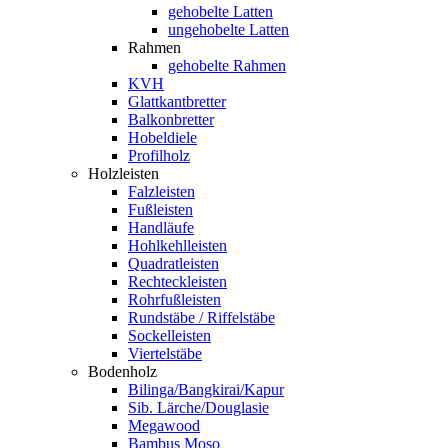
gehobelte Latten
ungehobelte Latten
Rahmen
gehobelte Rahmen
KVH
Glattkantbretter
Balkonbretter
Hobeldiele
Profilholz
Holzleisten
Falzleisten
Fußleisten
Handläufe
Hohlkehlleisten
Quadratleisten
Rechteckleisten
Rohrfußleisten
Rundstäbe / Riffelstäbe
Sockelleisten
Viertelstäbe
Bodenholz
Bilinga/Bangkirai/Kapur
Sib. Lärche/Douglasie
Megawood
Bambus Moso