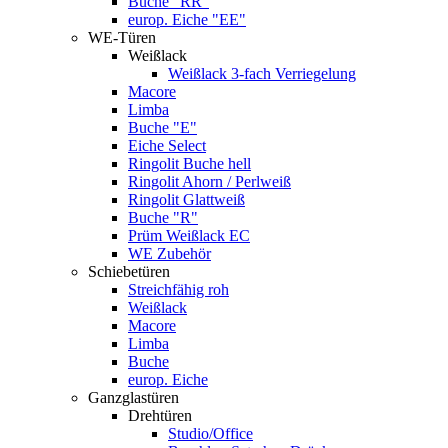
Buche "RR"
europ. Eiche "EE"
WE-Türen
Weißlack
Weißlack 3-fach Verriegelung
Macore
Limba
Buche "E"
Eiche Select
Ringolit Buche hell
Ringolit Ahorn / Perlweiß
Ringolit Glattweiß
Buche "R"
Prüm Weißlack EC
WE Zubehör
Schiebetüren
Streichfähig roh
Weißlack
Macore
Limba
Buche
europ. Eiche
Ganzglastüren
Drehtüren
Studio/Office