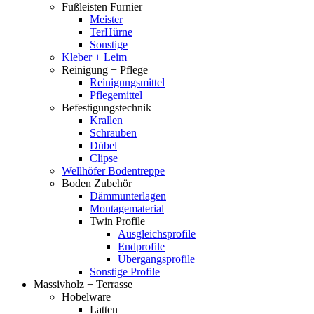
Fußleisten Furnier
Meister
TerHürne
Sonstige
Kleber + Leim
Reinigung + Pflege
Reinigungsmittel
Pflegemittel
Befestigungstechnik
Krallen
Schrauben
Dübel
Clipse
Wellhöfer Bodentreppe
Boden Zubehör
Dämmunterlagen
Montagematerial
Twin Profile
Ausgleichsprofile
Endprofile
Übergangsprofile
Sonstige Profile
Massivholz + Terrasse
Hobelware
Latten