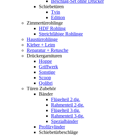
Beschlag-Set ohne Drücker
Schiebetüren
Tvin
Edition
Zimmertürrohlinge
HDF Rohling
Streichfähige Rohlinge
Haustürrohlinge
Kleber + Leim
Reparatur + Retusche
Drückergarnituren
Hoppe
Griffwerk
Sonstige
Scoop
Qolibri
Türen Zubehör
Bänder
Flügelteil 2-tlg.
Rahmenteil 2-tlg.
Flügelteil 3-tlg.
Rahmenteil 3-tlg.
Spezialbänder
Profilzylinder
Schiebetürbeschläge