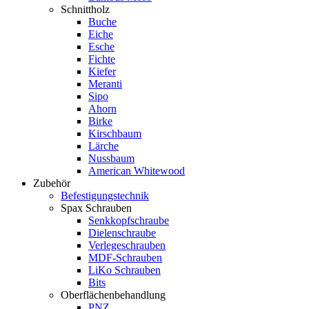
Schnittholz
Buche
Eiche
Esche
Fichte
Kiefer
Meranti
Sipo
Ahorn
Birke
Kirschbaum
Lärche
Nussbaum
American Whitewood
Zubehör
Befestigungstechnik
Spax Schrauben
Senkkopfschraube
Dielenschraube
Verlegeschrauben
MDF-Schrauben
LiKo Schrauben
Bits
Oberflächenbehandlung
PNZ