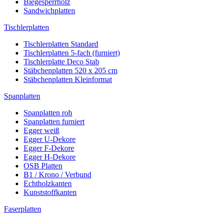
Biegesperrholz
Sandwichplatten
Tischlerplatten
Tischlerplatten Standard
Tischlerplatten 5-fach (furniert)
Tischlerplatte Deco Stab
Stäbchenplatten 520 x 205 cm
Stäbchenplatten Kleinformat
Spanplatten
Spanplatten roh
Spanplatten furniert
Egger weiß
Egger U-Dekore
Egger F-Dekore
Egger H-Dekore
OSB Platten
B1 / Krono / Verbund
Echtholzkanten
Kunststoffkanten
Faserplatten