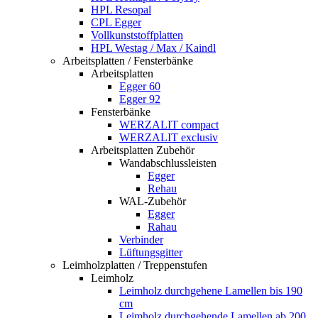
HPL Resopal
CPL Egger
Vollkunststoffplatten
HPL Westag / Max / Kaindl
Arbeitsplatten / Fensterbänke
Arbeitsplatten
Egger 60
Egger 92
Fensterbänke
WERZALIT compact
WERZALIT exclusiv
Arbeitsplatten Zubehör
Wandabschlussleisten
Egger
Rehau
WAL-Zubehör
Egger
Rahau
Verbinder
Lüftungsgitter
Leimholzplatten / Treppenstufen
Leimholz
Leimholz durchgehene Lamellen bis 190
cm
Leimholz durchgehende Lamellen ab 200