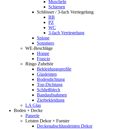
Muscheln
Schienen
Schlösser / 3-fach Verriegelung
BB
PZ
WC
3-fach Verriegelung
Spione
Sonstiges
WE-Beschläge
Hoppe
Frascio
Ringo Zubehör
Bekleidungsprofile
Glasleisten
Bodendichtung
Top-Dichtung
Schließblech
Bandaufnahmen
Zierbekleidung
LA Glas
Boden + Decke
Paneele
Leisten Dekor + Furnier
Deckenabschlussleisten Dekor