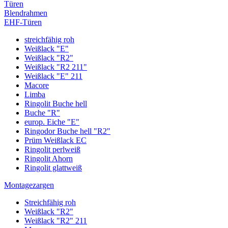
Türen
Blendrahmen
EHF-Türen
streichfähig roh
Weißlack "E"
Weißlack "R2"
Weißlack "R2 211"
Weißlack "E" 211
Macore
Limba
Ringolit Buche hell
Buche "R"
europ. Eiche "E"
Ringodor Buche hell "R2"
Prüm Weißlack EC
Ringolit perlweiß
Ringolit Ahorn
Ringolit glattweiß
Montagezargen
Streichfähig roh
Weißlack "R2"
Weißlack "R2" 211