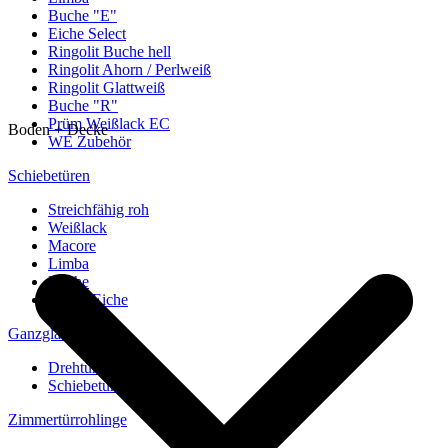
Buche "E"
Eiche Select
Ringolit Buche hell
Ringolit Ahorn / Perlweiß
Ringolit Glattweiß
Buche "R"
Prüm Weißlack EC
Boden + Decke
WE Zubehör
Schiebetüren
Streichfähig roh
Weißlack
Macore
Limba
Buche
europ. Eiche
Ganzglastüren
Drehtüren
Schiebetüren
Zimmertürrohlinge