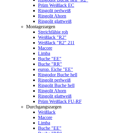
Prüm Weißlack EC
Ringolit perlweiß
Ringolit Ahorn
Ringolit glattweiß
Montagezargen
Streichfähig roh
Weißlack "R2"
Weißlack "R2" 211
Macore
Limba
Buche "EE"
Buche "RR"
europ. Eiche "EE"
Ringodor Buche hell
Ringolit perlweiß
Ringolit Buche hell
Ringolit Ahorn
Ringolit glattweiß
Prüm Weißlack FU-RF
Durchgangszargen
Weißlack
Macore
Limba
Buche "EE"