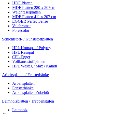
HDF Platten
MDF Platten 280 x 207cm
Weichfaserplatten
MDF Platten 411 x 207 cm
EGGER PerfectSense
Valchromat
Forescolor
Schichtstoff- / Kunststoffplatten
HPL Homapal / Polyrey
HPL Resopal
CPL Egger
Vollkunststoffplatten
HPL Westag / Max / Kaindl
Arbeitsplatten / Fensterbänke
Arbeitsplatten
Fensterbänke
Arbeitsplatten Zubehör
Leimholzplatten / Treppenstufen
Leimholz