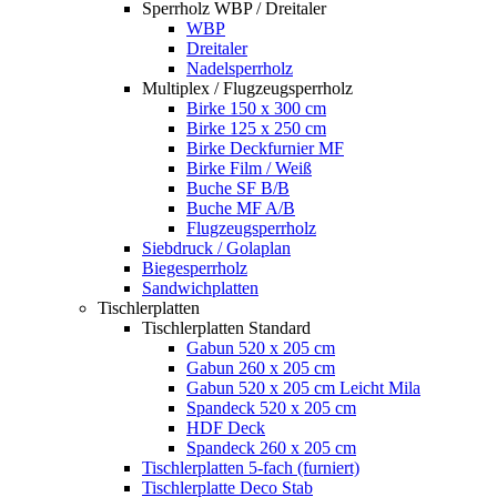
Sperrholz WBP / Dreitaler
WBP
Dreitaler
Nadelsperrholz
Multiplex / Flugzeugsperrholz
Birke 150 x 300 cm
Birke 125 x 250 cm
Birke Deckfurnier MF
Birke Film / Weiß
Buche SF B/B
Buche MF A/B
Flugzeugsperrholz
Siebdruck / Golaplan
Biegesperrholz
Sandwichplatten
Tischlerplatten
Tischlerplatten Standard
Gabun 520 x 205 cm
Gabun 260 x 205 cm
Gabun 520 x 205 cm Leicht Mila
Spandeck 520 x 205 cm
HDF Deck
Spandeck 260 x 205 cm
Tischlerplatten 5-fach (furniert)
Tischlerplatte Deco Stab