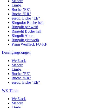
Macore
Limba
Buche "EE"
Buche "RR"
europ. Eiche "EE"
Ringodor Buche hell
Ringolit perlweiß
Ringolit Buche hell
Ringolit Ahorn
Ringolit glattweiß
Prüm Weißlack FU-RF
Durchgangszargen
Weißlack
Macore
Limba
Buche "EE"
Buche "RR"
europ. Eiche "EE"
WE-Türen
Weißlack
Macore
Limba