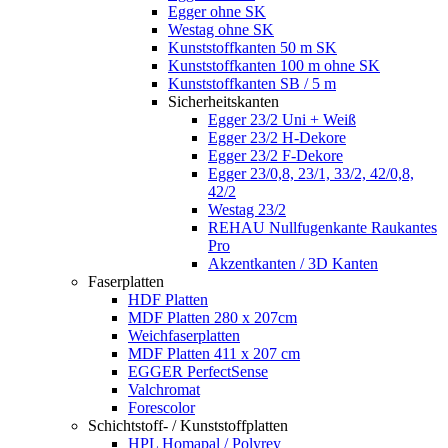
Egger ohne SK
Westag ohne SK
Kunststoffkanten 50 m SK
Kunststoffkanten 100 m ohne SK
Kunststoffkanten SB / 5 m
Sicherheitskanten
Egger 23/2 Uni + Weiß
Egger 23/2 H-Dekore
Egger 23/2 F-Dekore
Egger 23/0,8, 23/1, 33/2, 42/0,8,
42/2
Westag 23/2
REHAU Nullfugenkante Raukantes
Pro
Akzentkanten / 3D Kanten
Faserplatten
HDF Platten
MDF Platten 280 x 207cm
Weichfaserplatten
MDF Platten 411 x 207 cm
EGGER PerfectSense
Valchromat
Forescolor
Schichtstoff- / Kunststoffplatten
HPL Homapal / Polyrey