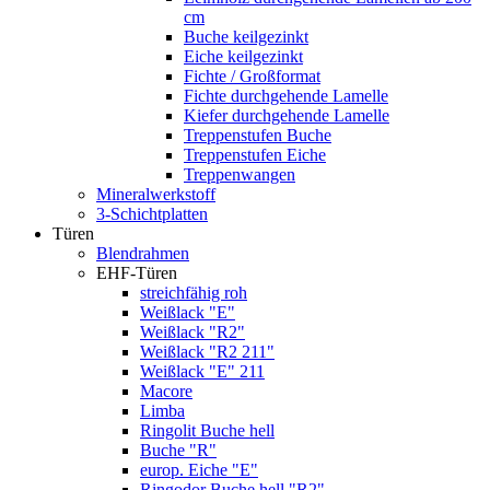
cm
Buche keilgezinkt
Eiche keilgezinkt
Fichte / Großformat
Fichte durchgehende Lamelle
Kiefer durchgehende Lamelle
Treppenstufen Buche
Treppenstufen Eiche
Treppenwangen
Mineralwerkstoff
3-Schichtplatten
Türen
Blendrahmen
EHF-Türen
streichfähig roh
Weißlack "E"
Weißlack "R2"
Weißlack "R2 211"
Weißlack "E" 211
Macore
Limba
Ringolit Buche hell
Buche "R"
europ. Eiche "E"
Ringodor Buche hell "R2"