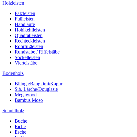
Holzleisten
Falzleisten
Fußleisten
Handläufe
Hohlkehlleisten
Quadratleisten
Rechteckleisten
Rohrfußleisten
Rundstäbe / Riffelstäbe
Sockelleisten
Viertelstäbe
Bodenholz
Bilinga/Bangkirai/Kapur
Sib. Lärche/Douglasie
Megawood
Bambus Moso
Schnittholz
Buche
Eiche
Esche