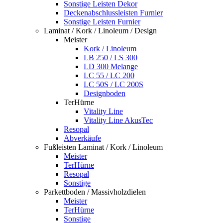
Sonstige Leisten Dekor
Deckenabschlussleisten Furnier
Sonstige Leisten Furnier
Laminat / Kork / Linoleum / Design
Meister
Kork / Linoleum
LB 250 / LS 300
LD 300 Melange
LC 55 / LC 200
LC 50S / LC 200S
Designboden
TerHürne
Vitality Line
Vitality Line AkusTec
Resopal
Abverkäufe
Fußleisten Laminat / Kork / Linoleum
Meister
TerHürne
Resopal
Sonstige
Parkettboden / Massivholzdielen
Meister
TerHürne
Sonstige