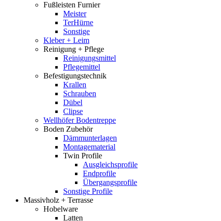
Fußleisten Furnier
Meister
TerHürne
Sonstige
Kleber + Leim
Reinigung + Pflege
Reinigungsmittel
Pflegemittel
Befestigungstechnik
Krallen
Schrauben
Dübel
Clipse
Wellhöfer Bodentreppe
Boden Zubehör
Dämmunterlagen
Montagematerial
Twin Profile
Ausgleichsprofile
Endprofile
Übergangsprofile
Sonstige Profile
Massivholz + Terrasse
Hobelware
Latten