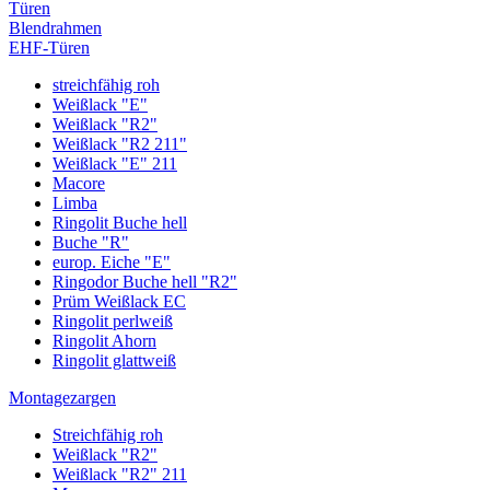
Türen
Blendrahmen
EHF-Türen
streichfähig roh
Weißlack "E"
Weißlack "R2"
Weißlack "R2 211"
Weißlack "E" 211
Macore
Limba
Ringolit Buche hell
Buche "R"
europ. Eiche "E"
Ringodor Buche hell "R2"
Prüm Weißlack EC
Ringolit perlweiß
Ringolit Ahorn
Ringolit glattweiß
Montagezargen
Streichfähig roh
Weißlack "R2"
Weißlack "R2" 211