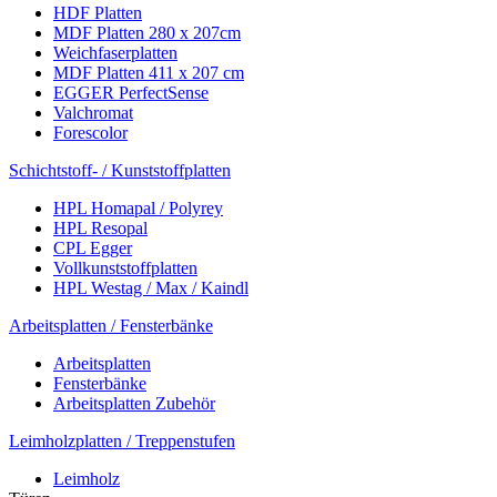
HDF Platten
MDF Platten 280 x 207cm
Weichfaserplatten
MDF Platten 411 x 207 cm
EGGER PerfectSense
Valchromat
Forescolor
Schichtstoff- / Kunststoffplatten
HPL Homapal / Polyrey
HPL Resopal
CPL Egger
Vollkunststoffplatten
HPL Westag / Max / Kaindl
Arbeitsplatten / Fensterbänke
Arbeitsplatten
Fensterbänke
Arbeitsplatten Zubehör
Leimholzplatten / Treppenstufen
Leimholz