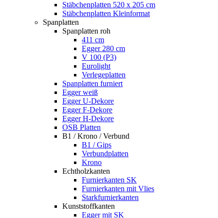
Stäbchenplatten 520 x 205 cm
Stäbchenplatten Kleinformat
Spanplatten
Spanplatten roh
411 cm
Egger 280 cm
V 100 (P3)
Eurolight
Verlegeplatten
Spanplatten furniert
Egger weiß
Egger U-Dekore
Egger F-Dekore
Egger H-Dekore
OSB Platten
B1 / Krono / Verbund
B1 / Gips
Verbundplatten
Krono
Echtholzkanten
Furnierkanten SK
Furnierkanten mit Vlies
Starkfurnierkanten
Kunststoffkanten
Egger mit SK