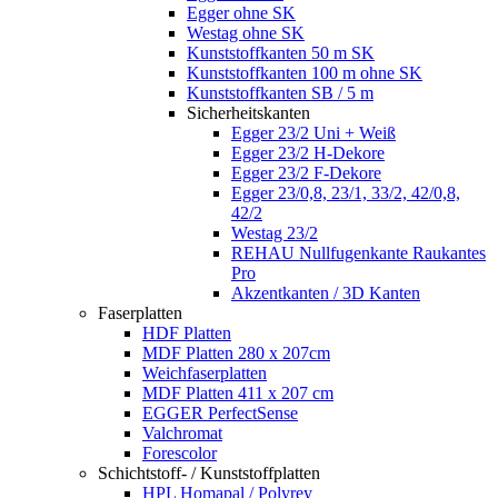
Egger ohne SK
Westag ohne SK
Kunststoffkanten 50 m SK
Kunststoffkanten 100 m ohne SK
Kunststoffkanten SB / 5 m
Sicherheitskanten
Egger 23/2 Uni + Weiß
Egger 23/2 H-Dekore
Egger 23/2 F-Dekore
Egger 23/0,8, 23/1, 33/2, 42/0,8,
42/2
Westag 23/2
REHAU Nullfugenkante Raukantes
Pro
Akzentkanten / 3D Kanten
Faserplatten
HDF Platten
MDF Platten 280 x 207cm
Weichfaserplatten
MDF Platten 411 x 207 cm
EGGER PerfectSense
Valchromat
Forescolor
Schichtstoff- / Kunststoffplatten
HPL Homapal / Polyrey