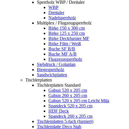
Sperrholz WBP / Dreitaler
WBP
Dreitaler
Nadelsperrholz
Multiplex / Flugzeugsperrholz
Birke 150 x 300 cm
Birke 125 x 250 cm
Birke Deckfurnier MF
Birke Film / Weiß
Buche SF B/B
Buche MF A/B
Flugzeugsperrholz
Siebdruck / Golaplan
Biegesperrholz
Sandwichplatten
Tischlerplatten
Tischlerplatten Standard
Gabun 520 x 205 cm
Gabun 260 x 205 cm
Gabun 520 x 205 cm Leicht Mila
Spandeck 520 x 205 cm
HDF Deck
Spandeck 260 x 205 cm
Tischlerplatten 5-fach (furniert)
Tischlerplatte Deco Stab