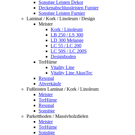
Sonstige Leisten Dekor
Deckenabschlussleisten Furnier
Sonstige Leisten Furnier
Laminat / Kork / Linoleum / Design
Meister
Kork / Linoleum
LB 250 / LS 300
LD 300 Melange
LC 55 / LC 200
LC 50S / LC 200S
Designboden
TerHürne
Vitality Line
Vitality Line AkusTec
Resopal
Abverkäufe
Fußleisten Laminat / Kork / Linoleum
Meister
TerHürne
Resopal
Sonstige
Parkettboden / Massivholzdielen
Meister
TerHürne
Sonstige