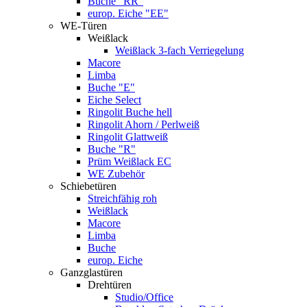
Buche "RR"
europ. Eiche "EE"
WE-Türen
Weißlack
Weißlack 3-fach Verriegelung
Macore
Limba
Buche "E"
Eiche Select
Ringolit Buche hell
Ringolit Ahorn / Perlweiß
Ringolit Glattweiß
Buche "R"
Prüm Weißlack EC
WE Zubehör
Schiebetüren
Streichfähig roh
Weißlack
Macore
Limba
Buche
europ. Eiche
Ganzglastüren
Drehtüren
Studio/Office