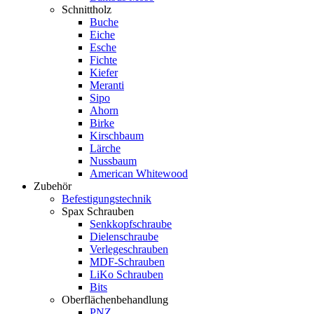
Schnittholz
Buche
Eiche
Esche
Fichte
Kiefer
Meranti
Sipo
Ahorn
Birke
Kirschbaum
Lärche
Nussbaum
American Whitewood
Zubehör
Befestigungstechnik
Spax Schrauben
Senkkopfschraube
Dielenschraube
Verlegeschrauben
MDF-Schrauben
LiKo Schrauben
Bits
Oberflächenbehandlung
PNZ