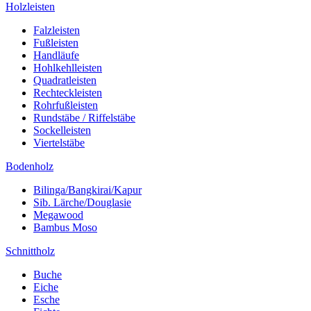
Holzleisten
Falzleisten
Fußleisten
Handläufe
Hohlkehlleisten
Quadratleisten
Rechteckleisten
Rohrfußleisten
Rundstäbe / Riffelstäbe
Sockelleisten
Viertelstäbe
Bodenholz
Bilinga/Bangkirai/Kapur
Sib. Lärche/Douglasie
Megawood
Bambus Moso
Schnittholz
Buche
Eiche
Esche