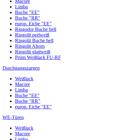
Macore
Limba
Buche "EE"
Buche "RR"
europ. Eiche "EE"
Ringodor Buche hell
Ringolit perlweiß
Ringolit Buche hell
Ringolit Ahorn
Ringolit glattweiß
Prüm Weißlack FU-RF
Durchgangszargen
Weißlack
Macore
Limba
Buche "EE"
Buche "RR"
europ. Eiche "EE"
WE-Türen
Weißlack
Macore
Limba