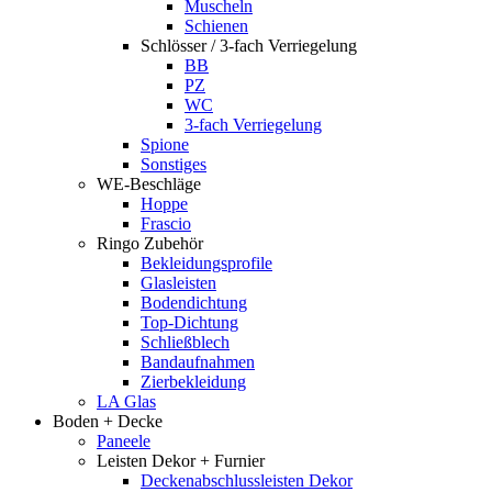
Muscheln
Schienen
Schlösser / 3-fach Verriegelung
BB
PZ
WC
3-fach Verriegelung
Spione
Sonstiges
WE-Beschläge
Hoppe
Frascio
Ringo Zubehör
Bekleidungsprofile
Glasleisten
Bodendichtung
Top-Dichtung
Schließblech
Bandaufnahmen
Zierbekleidung
LA Glas
Boden + Decke
Paneele
Leisten Dekor + Furnier
Deckenabschlussleisten Dekor