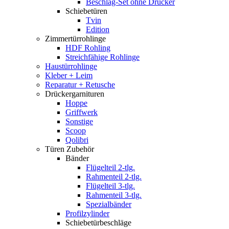
Beschlag-Set ohne Drücker
Schiebetüren
Tvin
Edition
Zimmertürrohlinge
HDF Rohling
Streichfähige Rohlinge
Haustürrohlinge
Kleber + Leim
Reparatur + Retusche
Drückergarnituren
Hoppe
Griffwerk
Sonstige
Scoop
Qolibri
Türen Zubehör
Bänder
Flügelteil 2-tlg.
Rahmenteil 2-tlg.
Flügelteil 3-tlg.
Rahmenteil 3-tlg.
Spezialbänder
Profilzylinder
Schiebetürbeschläge