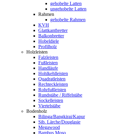
gehobelte Latten
ungehobelte Latten
Rahmen
gehobelte Rahmen
KVH
Glattkantbretter
Balkonbretter
Hobeldiele
Profilholz
Holzleisten
Falzleisten
Fußleisten
Handläufe
Hohlkehlleisten
Quadratleisten
Rechteckleisten
Rohrfußleisten
Rundstäbe / Riffelstäbe
Sockelleisten
Viertelstäbe
Bodenholz
Bilinga/Bangkirai/Kapur
Sib. Lärche/Douglasie
Megawood
Bambus Moso