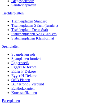
Biegesperrholz
Sandwichplatten
Tischlerplatten
Tischlerplatten Standard
Tischlerplatten 5-fach (furniert)
Tischlerplatte Deco Stab
Stäbchenplatten 520 x 205 cm
Stäbchenplatten Kleinformat
Spanplatten
Spanplatten roh
Spanplatten furniert
Egger weiß
Egger U-Dekore
Egger F-Dekore
Egger H-Dekore
OSB Platten
B1 / Krono / Verbund
Echtholzkanten
Kunststoffkanten
Faserplatten