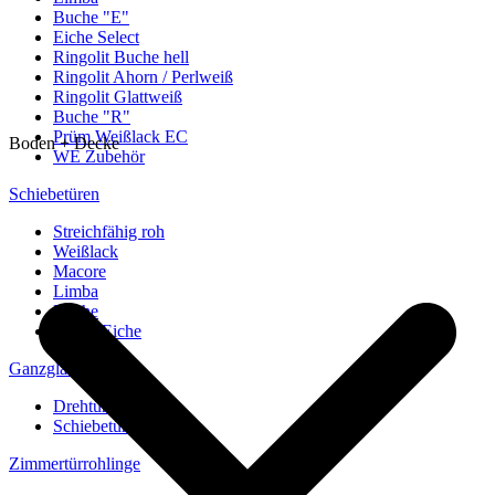
Buche "E"
Eiche Select
Ringolit Buche hell
Ringolit Ahorn / Perlweiß
Ringolit Glattweiß
Buche "R"
Prüm Weißlack EC
Boden + Decke
WE Zubehör
Schiebetüren
Streichfähig roh
Weißlack
Macore
Limba
Buche
europ. Eiche
Ganzglastüren
Drehtüren
Schiebetüren
Zimmertürrohlinge