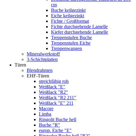
cm
Buche keilgezinkt
Eiche keilgezinkt
Fichte / Großformat
Fichte durchgehende Lamelle
Kiefer durchgehende Lamelle
Treppenstufen Buche
Treppenstufen Eiche
Treppenwangen
Mineralwerkstoff
3-Schichtplatten
Türen
Blendrahmen
EHF-Türen
streichfähig roh
Weißlack "E"
Weißlack "R2"
Weißlack "R2 211"
Weißlack "E" 211
Macore
Limba
Ringolit Buche hell
Buche "R"
europ. Eiche "E"
Ringodor Buche hell "R2"