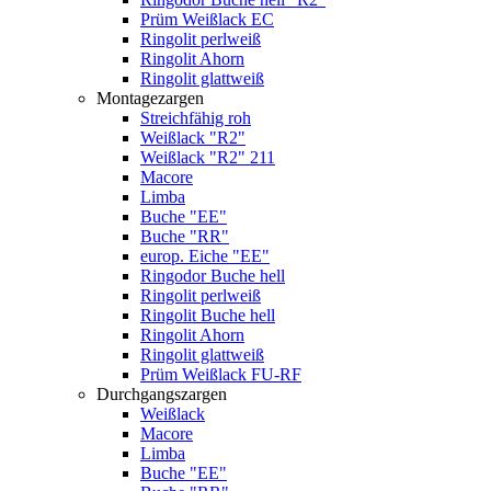
Prüm Weißlack EC
Ringolit perlweiß
Ringolit Ahorn
Ringolit glattweiß
Montagezargen
Streichfähig roh
Weißlack "R2"
Weißlack "R2" 211
Macore
Limba
Buche "EE"
Buche "RR"
europ. Eiche "EE"
Ringodor Buche hell
Ringolit perlweiß
Ringolit Buche hell
Ringolit Ahorn
Ringolit glattweiß
Prüm Weißlack FU-RF
Durchgangszargen
Weißlack
Macore
Limba
Buche "EE"