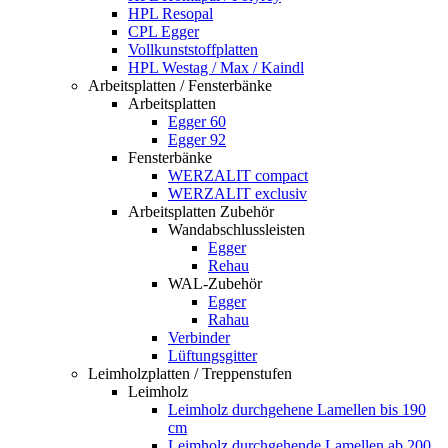
HPL Resopal
CPL Egger
Vollkunststoffplatten
HPL Westag / Max / Kaindl
Arbeitsplatten / Fensterbänke
Arbeitsplatten
Egger 60
Egger 92
Fensterbänke
WERZALIT compact
WERZALIT exclusiv
Arbeitsplatten Zubehör
Wandabschlussleisten
Egger
Rehau
WAL-Zubehör
Egger
Rahau
Verbinder
Lüftungsgitter
Leimholzplatten / Treppenstufen
Leimholz
Leimholz durchgehene Lamellen bis 190
cm
Leimholz durchgehende Lamellen ab 200