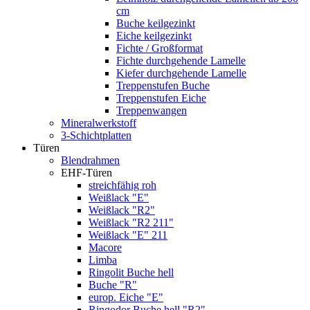
cm
Buche keilgezinkt
Eiche keilgezinkt
Fichte / Großformat
Fichte durchgehende Lamelle
Kiefer durchgehende Lamelle
Treppenstufen Buche
Treppenstufen Eiche
Treppenwangen
Mineralwerkstoff
3-Schichtplatten
Türen
Blendrahmen
EHF-Türen
streichfähig roh
Weißlack "E"
Weißlack "R2"
Weißlack "R2 211"
Weißlack "E" 211
Macore
Limba
Ringolit Buche hell
Buche "R"
europ. Eiche "E"
Ringodor Buche hell "R2"