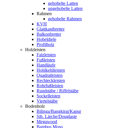
gehobelte Latten
ungehobelte Latten
Rahmen
gehobelte Rahmen
KVH
Glattkantbretter
Balkonbretter
Hobeldiele
Profilholz
Holzleisten
Falzleisten
Fußleisten
Handläufe
Hohlkehlleisten
Quadratleisten
Rechteckleisten
Rohrfußleisten
Rundstäbe / Riffelstäbe
Sockelleisten
Viertelstäbe
Bodenholz
Bilinga/Bangkirai/Kapur
Sib. Lärche/Douglasie
Megawood
Bambus Moso