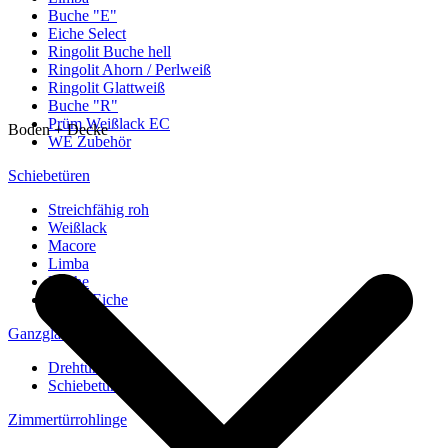
Buche "E"
Eiche Select
Ringolit Buche hell
Ringolit Ahorn / Perlweiß
Ringolit Glattweiß
Buche "R"
Prüm Weißlack EC
Boden + Decke
WE Zubehör
Schiebetüren
Streichfähig roh
Weißlack
Macore
Limba
Buche
europ. Eiche
Ganzglastüren
Drehtüren
Schiebetüren
Zimmertürrohlinge