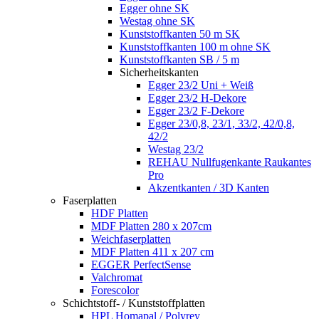
Egger ohne SK
Westag ohne SK
Kunststoffkanten 50 m SK
Kunststoffkanten 100 m ohne SK
Kunststoffkanten SB / 5 m
Sicherheitskanten
Egger 23/2 Uni + Weiß
Egger 23/2 H-Dekore
Egger 23/2 F-Dekore
Egger 23/0,8, 23/1, 33/2, 42/0,8,
42/2
Westag 23/2
REHAU Nullfugenkante Raukantes
Pro
Akzentkanten / 3D Kanten
Faserplatten
HDF Platten
MDF Platten 280 x 207cm
Weichfaserplatten
MDF Platten 411 x 207 cm
EGGER PerfectSense
Valchromat
Forescolor
Schichtstoff- / Kunststoffplatten
HPL Homapal / Polyrey