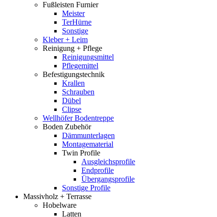
Fußleisten Furnier
Meister
TerHürne
Sonstige
Kleber + Leim
Reinigung + Pflege
Reinigungsmittel
Pflegemittel
Befestigungstechnik
Krallen
Schrauben
Dübel
Clipse
Wellhöfer Bodentreppe
Boden Zubehör
Dämmunterlagen
Montagematerial
Twin Profile
Ausgleichsprofile
Endprofile
Übergangsprofile
Sonstige Profile
Massivholz + Terrasse
Hobelware
Latten