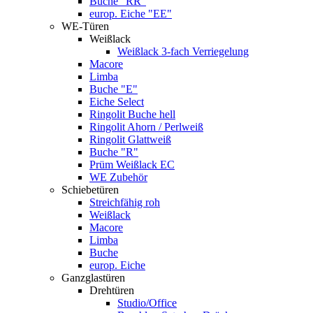
Buche "RR"
europ. Eiche "EE"
WE-Türen
Weißlack
Weißlack 3-fach Verriegelung
Macore
Limba
Buche "E"
Eiche Select
Ringolit Buche hell
Ringolit Ahorn / Perlweiß
Ringolit Glattweiß
Buche "R"
Prüm Weißlack EC
WE Zubehör
Schiebetüren
Streichfähig roh
Weißlack
Macore
Limba
Buche
europ. Eiche
Ganzglastüren
Drehtüren
Studio/Office