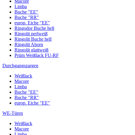
Macore
Limba
Buche "EE"
Buche "RR"
europ. Eiche "EE"
Ringodor Buche hell
Ringolit perlweiß
Ringolit Buche hell
Ringolit Ahorn
Ringolit glattweiß
Prüm Weißlack FU-RF
Durchgangszargen
Weißlack
Macore
Limba
Buche "EE"
Buche "RR"
europ. Eiche "EE"
WE-Türen
Weißlack
Macore
Limba