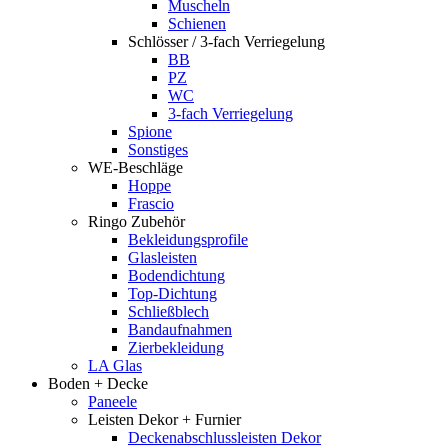
Muscheln
Schienen
Schlösser / 3-fach Verriegelung
BB
PZ
WC
3-fach Verriegelung
Spione
Sonstiges
WE-Beschläge
Hoppe
Frascio
Ringo Zubehör
Bekleidungsprofile
Glasleisten
Bodendichtung
Top-Dichtung
Schließblech
Bandaufnahmen
Zierbekleidung
LA Glas
Boden + Decke
Paneele
Leisten Dekor + Furnier
Deckenabschlussleisten Dekor