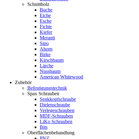
Schnittholz
Buche
Eiche
Esche
Fichte
Kiefer
Meranti
Sipo
Ahorn
Birke
Kirschbaum
Lärche
Nussbaum
American Whitewood
Zubehör
Befestigungstechnik
Spax Schrauben
Senkkopfschraube
Dielenschraube
Verlegeschrauben
MDF-Schrauben
LiKo Schrauben
Bits
Oberflächenbehandlung
PNZ