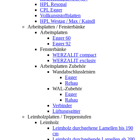
HPL Resopal
CPL Egger
Vollkunststoffplatten
HPL Westag / Max / Kaindl
Arbeitsplatten / Fensterbänke
Arbeitsplatten
Egger 60
Egger 92
Fensterbänke
WERZALIT compact
WERZALIT exclusiv
Arbeitsplatten Zubehör
Wandabschlussleisten
Egger
Rehau
WAL-Zubehör
Egger
Rahau
Verbinder
Lüftungsgitter
Leimholzplatten / Treppenstufen
Leimholz
Leimholz durchgehene Lamellen bis 190
cm
Leimholz durchgehende Lamellen ab 200