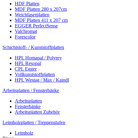
HDF Platten
MDF Platten 280 x 207cm
Weichfaserplatten
MDF Platten 411 x 207 cm
EGGER PerfectSense
Valchromat
Forescolor
Schichtstoff- / Kunststoffplatten
HPL Homapal / Polyrey
HPL Resopal
CPL Egger
Vollkunststoffplatten
HPL Westag / Max / Kaindl
Arbeitsplatten / Fensterbänke
Arbeitsplatten
Fensterbänke
Arbeitsplatten Zubehör
Leimholzplatten / Treppenstufen
Leimholz