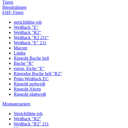
Türen
Blendrahmen
EHF-Türen
streichfähig roh
Weißlack "E"
Weißlack "R2"
Weißlack "R2 211"
Weißlack "E" 211
Macore
Limba
Ringolit Buche hell
Buche "R"
europ. Eiche "E"
Ringodor Buche hell "R2"
Prüm Weißlack EC
Ringolit perlweiß
Ringolit Ahorn
Ringolit glattweiß
Montagezargen
Streichfähig roh
Weißlack "R2"
Weißlack "R2" 211