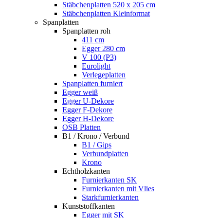
Stäbchenplatten 520 x 205 cm
Stäbchenplatten Kleinformat
Spanplatten
Spanplatten roh
411 cm
Egger 280 cm
V 100 (P3)
Eurolight
Verlegeplatten
Spanplatten furniert
Egger weiß
Egger U-Dekore
Egger F-Dekore
Egger H-Dekore
OSB Platten
B1 / Krono / Verbund
B1 / Gips
Verbundplatten
Krono
Echtholzkanten
Furnierkanten SK
Furnierkanten mit Vlies
Starkfurnierkanten
Kunststoffkanten
Egger mit SK