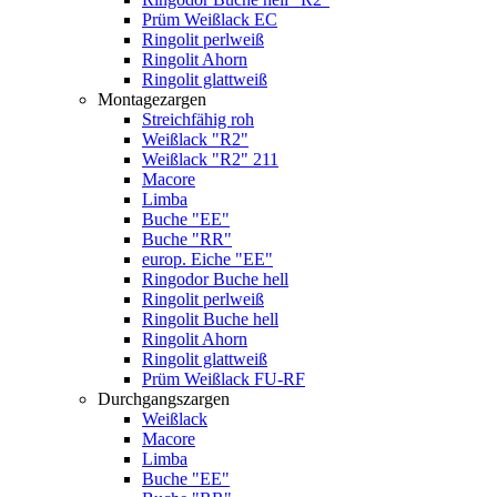
Prüm Weißlack EC
Ringolit perlweiß
Ringolit Ahorn
Ringolit glattweiß
Montagezargen
Streichfähig roh
Weißlack "R2"
Weißlack "R2" 211
Macore
Limba
Buche "EE"
Buche "RR"
europ. Eiche "EE"
Ringodor Buche hell
Ringolit perlweiß
Ringolit Buche hell
Ringolit Ahorn
Ringolit glattweiß
Prüm Weißlack FU-RF
Durchgangszargen
Weißlack
Macore
Limba
Buche "EE"