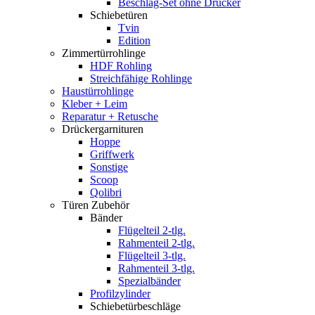
Beschlag-Set ohne Drücker
Schiebetüren
Tvin
Edition
Zimmertürrohlinge
HDF Rohling
Streichfähige Rohlinge
Haustürrohlinge
Kleber + Leim
Reparatur + Retusche
Drückergarnituren
Hoppe
Griffwerk
Sonstige
Scoop
Qolibri
Türen Zubehör
Bänder
Flügelteil 2-tlg.
Rahmenteil 2-tlg.
Flügelteil 3-tlg.
Rahmenteil 3-tlg.
Spezialbänder
Profilzylinder
Schiebetürbeschläge