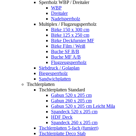
Sperrholz WBP / Dreitaler
WBP
Dreitaler
Nadelsperrholz
Multiplex / Flugzeugsperrholz
Birke 150 x 300 cm
Birke 125 x 250 cm
Birke Deckfurnier MF
Birke Film / Weiß
Buche SF B/B
Buche MF A/B
Flugzeugsperrholz
Siebdruck / Golaplan
Biegesperrholz
Sandwichplatten
Tischlerplatten
Tischlerplatten Standard
Gabun 520 x 205 cm
Gabun 260 x 205 cm
Gabun 520 x 205 cm Leicht Mila
Spandeck 520 x 205 cm
HDF Deck
Spandeck 260 x 205 cm
Tischlerplatten 5-fach (furniert)
Tischlerplatte Deco Stab