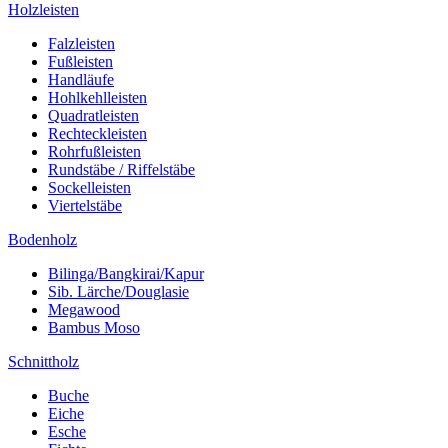
Holzleisten
Falzleisten
Fußleisten
Handläufe
Hohlkehlleisten
Quadratleisten
Rechteckleisten
Rohrfußleisten
Rundstäbe / Riffelstäbe
Sockelleisten
Viertelstäbe
Bodenholz
Bilinga/Bangkirai/Kapur
Sib. Lärche/Douglasie
Megawood
Bambus Moso
Schnittholz
Buche
Eiche
Esche