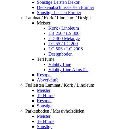
Sonstige Leisten Dekor
Deckenabschlussleisten Furnier
Sonstige Leisten Furnier
Laminat / Kork / Linoleum / Design
Meister
Kork / Linoleum
LB 250 / LS 300
LD 300 Melange
LC 55 / LC 200
LC 50S / LC 200S
Designboden
TerHürne
Vitality Line
Vitality Line AkusTec
Resopal
Abverkäufe
Fußleisten Laminat / Kork / Linoleum
Meister
TerHürne
Resopal
Sonstige
Parkettboden / Massivholzdielen
Meister
TerHürne
Sonstige