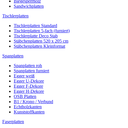
Biegesperrholz
Sandwichplatten
Tischlerplatten
Tischlerplatten Standard
Tischlerplatten 5-fach (furniert)
Tischlerplatte Deco Stab
Stäbchenplatten 520 x 205 cm
Stäbchenplatten Kleinformat
Spanplatten
Spanplatten roh
Spanplatten furniert
Egger weiß
Egger U-Dekore
Egger F-Dekore
Egger H-Dekore
OSB Platten
B1 / Krono / Verbund
Echtholzkanten
Kunststoffkanten
Faserplatten