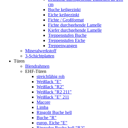
cm
Buche keilgezinkt
Eiche keilgezinkt
Fichte / Großformat
Fichte durchgehende Lamelle
Kiefer durchgehende Lamelle
Treppenstufen Buche
Treppenstufen Eiche
Treppenwangen
Mineralwerkstoff
3-Schichtplatten
Türen
Blendrahmen
EHF-Türen
streichfähig roh
Weißlack "E"
Weißlack "R2"
Weißlack "R2 211"
Weißlack "E" 211
Macore
Limba
Ringolit Buche hell
Buche "R"
europ. Eiche "E"
Ringodor Buche hell "R2"