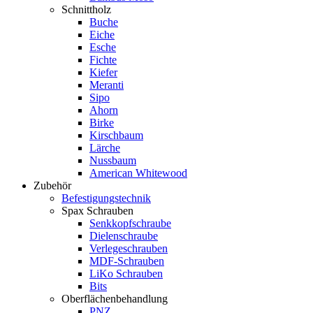
Schnittholz
Buche
Eiche
Esche
Fichte
Kiefer
Meranti
Sipo
Ahorn
Birke
Kirschbaum
Lärche
Nussbaum
American Whitewood
Zubehör
Befestigungstechnik
Spax Schrauben
Senkkopfschraube
Dielenschraube
Verlegeschrauben
MDF-Schrauben
LiKo Schrauben
Bits
Oberflächenbehandlung
PNZ