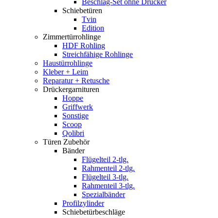
Beschlag-Set ohne Drücker
Schiebetüren
Tvin
Edition
Zimmertürrohlinge
HDF Rohling
Streichfähige Rohlinge
Haustürrohlinge
Kleber + Leim
Reparatur + Retusche
Drückergarnituren
Hoppe
Griffwerk
Sonstige
Scoop
Qolibri
Türen Zubehör
Bänder
Flügelteil 2-tlg.
Rahmenteil 2-tlg.
Flügelteil 3-tlg.
Rahmenteil 3-tlg.
Spezialbänder
Profilzylinder
Schiebetürbeschläge