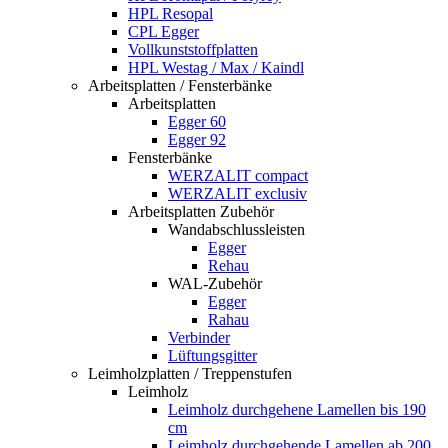
HPL Resopal
CPL Egger
Vollkunststoffplatten
HPL Westag / Max / Kaindl
Arbeitsplatten / Fensterbänke
Arbeitsplatten
Egger 60
Egger 92
Fensterbänke
WERZALIT compact
WERZALIT exclusiv
Arbeitsplatten Zubehör
Wandabschlussleisten
Egger
Rehau
WAL-Zubehör
Egger
Rahau
Verbinder
Lüftungsgitter
Leimholzplatten / Treppenstufen
Leimholz
Leimholz durchgehene Lamellen bis 190
cm
Leimholz durchgehende Lamellen ab 200