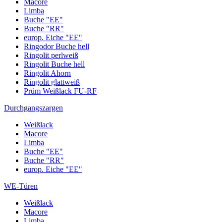
Macore
Limba
Buche "EE"
Buche "RR"
europ. Eiche "EE"
Ringodor Buche hell
Ringolit perlweiß
Ringolit Buche hell
Ringolit Ahorn
Ringolit glattweiß
Prüm Weißlack FU-RF
Durchgangszargen
Weißlack
Macore
Limba
Buche "EE"
Buche "RR"
europ. Eiche "EE"
WE-Türen
Weißlack
Macore
Limba