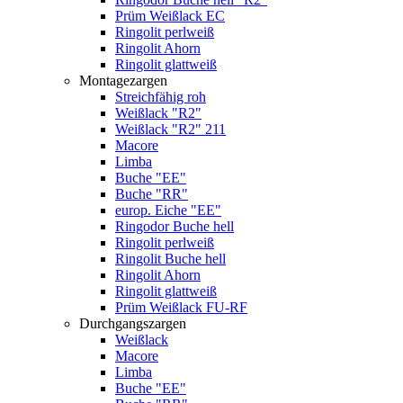
Prüm Weißlack EC
Ringolit perlweiß
Ringolit Ahorn
Ringolit glattweiß
Montagezargen
Streichfähig roh
Weißlack "R2"
Weißlack "R2" 211
Macore
Limba
Buche "EE"
Buche "RR"
europ. Eiche "EE"
Ringodor Buche hell
Ringolit perlweiß
Ringolit Buche hell
Ringolit Ahorn
Ringolit glattweiß
Prüm Weißlack FU-RF
Durchgangszargen
Weißlack
Macore
Limba
Buche "EE"