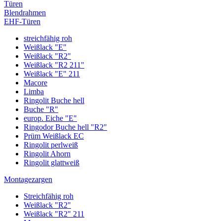
Türen
Blendrahmen
EHF-Türen
streichfähig roh
Weißlack "E"
Weißlack "R2"
Weißlack "R2 211"
Weißlack "E" 211
Macore
Limba
Ringolit Buche hell
Buche "R"
europ. Eiche "E"
Ringodor Buche hell "R2"
Prüm Weißlack EC
Ringolit perlweiß
Ringolit Ahorn
Ringolit glattweiß
Montagezargen
Streichfähig roh
Weißlack "R2"
Weißlack "R2" 211