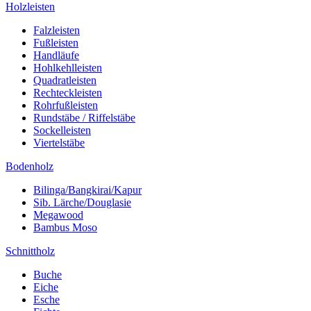
Holzleisten
Falzleisten
Fußleisten
Handläufe
Hohlkehlleisten
Quadratleisten
Rechteckleisten
Rohrfußleisten
Rundstäbe / Riffelstäbe
Sockelleisten
Viertelstäbe
Bodenholz
Bilinga/Bangkirai/Kapur
Sib. Lärche/Douglasie
Megawood
Bambus Moso
Schnittholz
Buche
Eiche
Esche