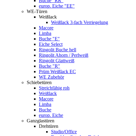
Buche "RR"
europ. Eiche "EE"
WE-Türen
Weißlack
Weißlack 3-fach Verriegelung
Macore
Limba
Buche "E"
Eiche Select
Ringolit Buche hell
Ringolit Ahorn / Perlweiß
Ringolit Glattweiß
Buche "R"
Prüm Weißlack EC
WE Zubehör
Schiebetüren
Streichfähig roh
Weißlack
Macore
Limba
Buche
europ. Eiche
Ganzglastüren
Drehtüren
Studio/Office