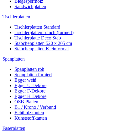
Biegesperrholz
Sandwichplatten
Tischlerplatten
Tischlerplatten Standard
Tischlerplatten 5-fach (furniert)
Tischlerplatte Deco Stab
Stäbchenplatten 520 x 205 cm
Stäbchenplatten Kleinformat
Spanplatten
Spanplatten roh
Spanplatten furniert
Egger weiß
Egger U-Dekore
Egger F-Dekore
Egger H-Dekore
OSB Platten
B1 / Krono / Verbund
Echtholzkanten
Kunststoffkanten
Faserplatten