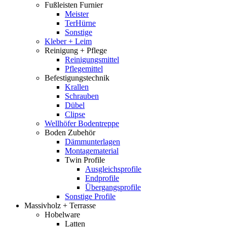
Fußleisten Furnier
Meister
TerHürne
Sonstige
Kleber + Leim
Reinigung + Pflege
Reinigungsmittel
Pflegemittel
Befestigungstechnik
Krallen
Schrauben
Dübel
Clipse
Wellhöfer Bodentreppe
Boden Zubehör
Dämmunterlagen
Montagematerial
Twin Profile
Ausgleichsprofile
Endprofile
Übergangsprofile
Sonstige Profile
Massivholz + Terrasse
Hobelware
Latten