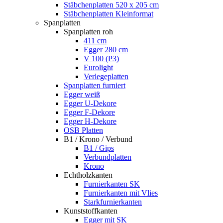
Stäbchenplatten 520 x 205 cm
Stäbchenplatten Kleinformat
Spanplatten
Spanplatten roh
411 cm
Egger 280 cm
V 100 (P3)
Eurolight
Verlegeplatten
Spanplatten furniert
Egger weiß
Egger U-Dekore
Egger F-Dekore
Egger H-Dekore
OSB Platten
B1 / Krono / Verbund
B1 / Gips
Verbundplatten
Krono
Echtholzkanten
Furnierkanten SK
Furnierkanten mit Vlies
Starkfurnierkanten
Kunststoffkanten
Egger mit SK