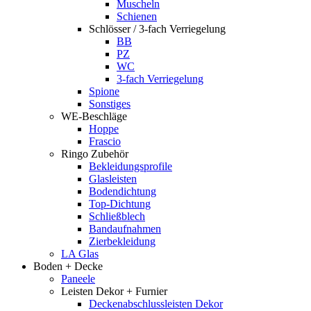
Muscheln
Schienen
Schlösser / 3-fach Verriegelung
BB
PZ
WC
3-fach Verriegelung
Spione
Sonstiges
WE-Beschläge
Hoppe
Frascio
Ringo Zubehör
Bekleidungsprofile
Glasleisten
Bodendichtung
Top-Dichtung
Schließblech
Bandaufnahmen
Zierbekleidung
LA Glas
Boden + Decke
Paneele
Leisten Dekor + Furnier
Deckenabschlussleisten Dekor