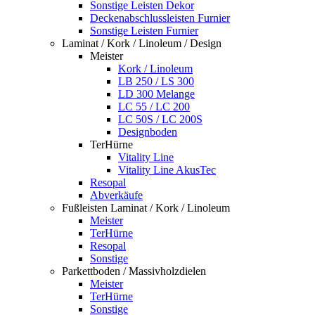
Sonstige Leisten Dekor
Deckenabschlussleisten Furnier
Sonstige Leisten Furnier
Laminat / Kork / Linoleum / Design
Meister
Kork / Linoleum
LB 250 / LS 300
LD 300 Melange
LC 55 / LC 200
LC 50S / LC 200S
Designboden
TerHürne
Vitality Line
Vitality Line AkusTec
Resopal
Abverkäufe
Fußleisten Laminat / Kork / Linoleum
Meister
TerHürne
Resopal
Sonstige
Parkettboden / Massivholzdielen
Meister
TerHürne
Sonstige