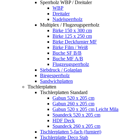
Sperrholz WBP / Dreitaler
WBP
Dreitaler
Nadelsperrholz
Multiplex / Flugzeugsperrholz
Birke 150 x 300 cm
Birke 125 x 250 cm
Birke Deckfurnier MF
Birke Film / Weiß
Buche SF B/B
Buche MF A/B
Flugzeugsperrholz
Siebdruck / Golaplan
Biegesperrholz
Sandwichplatten
Tischlerplatten
Tischlerplatten Standard
Gabun 520 x 205 cm
Gabun 260 x 205 cm
Gabun 520 x 205 cm Leicht Mila
Spandeck 520 x 205 cm
HDF Deck
Spandeck 260 x 205 cm
Tischlerplatten 5-fach (furniert)
Tischlerplatte Deco Stab