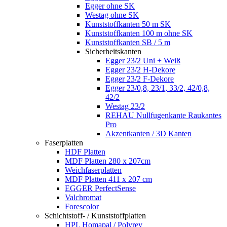
Egger ohne SK
Westag ohne SK
Kunststoffkanten 50 m SK
Kunststoffkanten 100 m ohne SK
Kunststoffkanten SB / 5 m
Sicherheitskanten
Egger 23/2 Uni + Weiß
Egger 23/2 H-Dekore
Egger 23/2 F-Dekore
Egger 23/0,8, 23/1, 33/2, 42/0,8,
42/2
Westag 23/2
REHAU Nullfugenkante Raukantes
Pro
Akzentkanten / 3D Kanten
Faserplatten
HDF Platten
MDF Platten 280 x 207cm
Weichfaserplatten
MDF Platten 411 x 207 cm
EGGER PerfectSense
Valchromat
Forescolor
Schichtstoff- / Kunststoffplatten
HPL Homapal / Polyrey