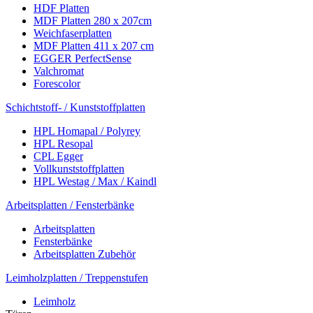
HDF Platten
MDF Platten 280 x 207cm
Weichfaserplatten
MDF Platten 411 x 207 cm
EGGER PerfectSense
Valchromat
Forescolor
Schichtstoff- / Kunststoffplatten
HPL Homapal / Polyrey
HPL Resopal
CPL Egger
Vollkunststoffplatten
HPL Westag / Max / Kaindl
Arbeitsplatten / Fensterbänke
Arbeitsplatten
Fensterbänke
Arbeitsplatten Zubehör
Leimholzplatten / Treppenstufen
Leimholz