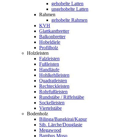
gehobelte Latten
ungehobelte Latten
Rahmen
gehobelte Rahmen
KVH
Glattkantbretter
Balkonbretter
Hobeldiele
Profilholz
Holzleisten
Falzleisten
Fußleisten
Handläufe
Hohlkehlleisten
Quadratleisten
Rechteckleisten
Rohrfußleisten
Rundstäbe / Riffelstäbe
Sockelleisten
Viertelstäbe
Bodenholz
Bilinga/Bangkirai/Kapur
Sib. Lärche/Douglasie
Megawood
Bambus Moso