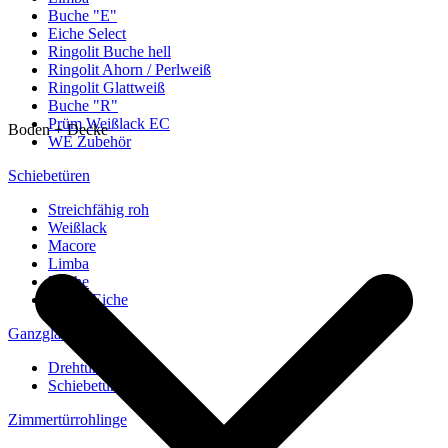
Buche "E"
Eiche Select
Ringolit Buche hell
Ringolit Ahorn / Perlweiß
Ringolit Glattweiß
Buche "R"
Prüm Weißlack EC
Boden + Decke
WE Zubehör
Schiebetüren
Streichfähig roh
Weißlack
Macore
Limba
Buche
europ. Eiche
Ganzglastüren
Drehtüren
Schiebetüren
Zimmertürrohlinge