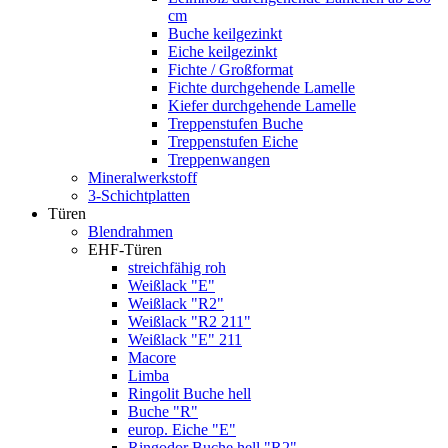
cm
Buche keilgezinkt
Eiche keilgezinkt
Fichte / Großformat
Fichte durchgehende Lamelle
Kiefer durchgehende Lamelle
Treppenstufen Buche
Treppenstufen Eiche
Treppenwangen
Mineralwerkstoff
3-Schichtplatten
Türen
Blendrahmen
EHF-Türen
streichfähig roh
Weißlack "E"
Weißlack "R2"
Weißlack "R2 211"
Weißlack "E" 211
Macore
Limba
Ringolit Buche hell
Buche "R"
europ. Eiche "E"
Ringodor Buche hell "R2"