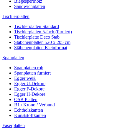
Biegesperrholz
Sandwichplatten
Tischlerplatten
Tischlerplatten Standard
Tischlerplatten 5-fach (furniert)
Tischlerplatte Deco Stab
Stäbchenplatten 520 x 205 cm
Stäbchenplatten Kleinformat
Spanplatten
Spanplatten roh
Spanplatten furniert
Egger weiß
Egger U-Dekore
Egger F-Dekore
Egger H-Dekore
OSB Platten
B1 / Krono / Verbund
Echtholzkanten
Kunststoffkanten
Faserplatten