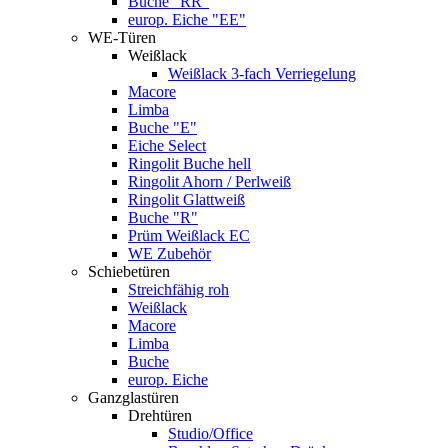
Buche "RR"
europ. Eiche "EE"
WE-Türen
Weißlack
Weißlack 3-fach Verriegelung
Macore
Limba
Buche "E"
Eiche Select
Ringolit Buche hell
Ringolit Ahorn / Perlweiß
Ringolit Glattweiß
Buche "R"
Prüm Weißlack EC
WE Zubehör
Schiebetüren
Streichfähig roh
Weißlack
Macore
Limba
Buche
europ. Eiche
Ganzglastüren
Drehtüren
Studio/Office