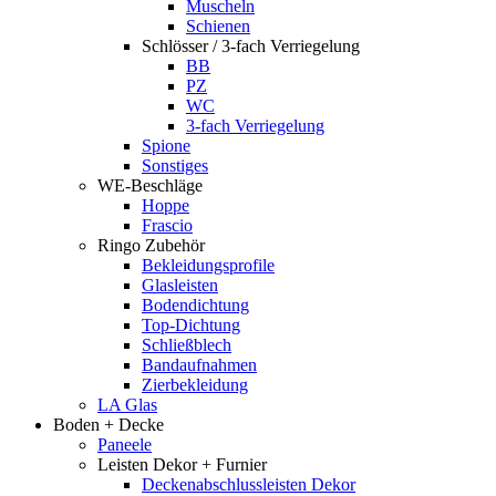
Muscheln
Schienen
Schlösser / 3-fach Verriegelung
BB
PZ
WC
3-fach Verriegelung
Spione
Sonstiges
WE-Beschläge
Hoppe
Frascio
Ringo Zubehör
Bekleidungsprofile
Glasleisten
Bodendichtung
Top-Dichtung
Schließblech
Bandaufnahmen
Zierbekleidung
LA Glas
Boden + Decke
Paneele
Leisten Dekor + Furnier
Deckenabschlussleisten Dekor