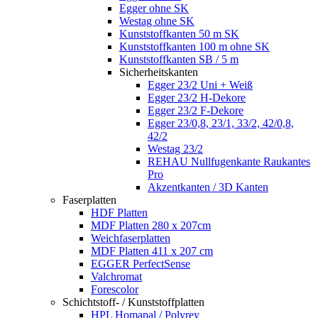
Egger ohne SK
Westag ohne SK
Kunststoffkanten 50 m SK
Kunststoffkanten 100 m ohne SK
Kunststoffkanten SB / 5 m
Sicherheitskanten
Egger 23/2 Uni + Weiß
Egger 23/2 H-Dekore
Egger 23/2 F-Dekore
Egger 23/0,8, 23/1, 33/2, 42/0,8,
42/2
Westag 23/2
REHAU Nullfugenkante Raukantes
Pro
Akzentkanten / 3D Kanten
Faserplatten
HDF Platten
MDF Platten 280 x 207cm
Weichfaserplatten
MDF Platten 411 x 207 cm
EGGER PerfectSense
Valchromat
Forescolor
Schichtstoff- / Kunststoffplatten
HPL Homapal / Polyrey