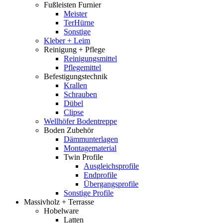
Fußleisten Furnier
Meister
TerHürne
Sonstige
Kleber + Leim
Reinigung + Pflege
Reinigungsmittel
Pflegemittel
Befestigungstechnik
Krallen
Schrauben
Dübel
Clipse
Wellhöfer Bodentreppe
Boden Zubehör
Dämmunterlagen
Montagematerial
Twin Profile
Ausgleichsprofile
Endprofile
Übergangsprofile
Sonstige Profile
Massivholz + Terrasse
Hobelware
Latten