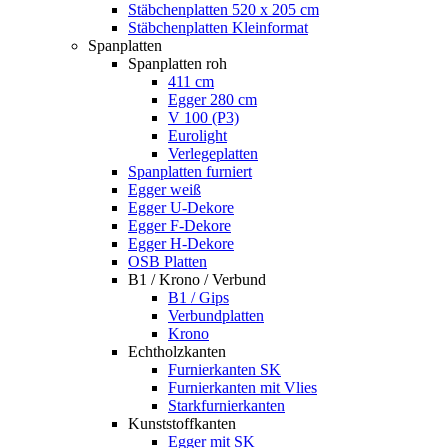
Stäbchenplatten 520 x 205 cm
Stäbchenplatten Kleinformat
Spanplatten
Spanplatten roh
411 cm
Egger 280 cm
V 100 (P3)
Eurolight
Verlegeplatten
Spanplatten furniert
Egger weiß
Egger U-Dekore
Egger F-Dekore
Egger H-Dekore
OSB Platten
B1 / Krono / Verbund
B1 / Gips
Verbundplatten
Krono
Echtholzkanten
Furnierkanten SK
Furnierkanten mit Vlies
Starkfurnierkanten
Kunststoffkanten
Egger mit SK