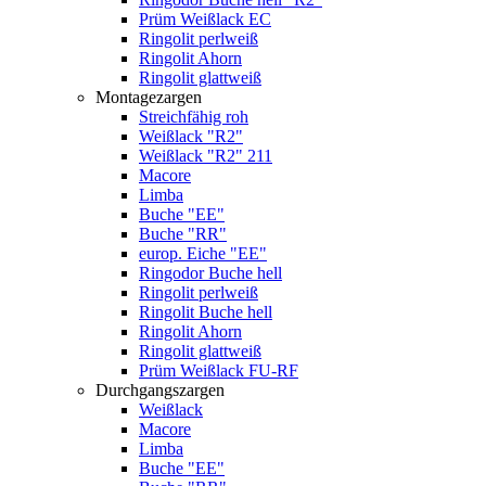
Prüm Weißlack EC
Ringolit perlweiß
Ringolit Ahorn
Ringolit glattweiß
Montagezargen
Streichfähig roh
Weißlack "R2"
Weißlack "R2" 211
Macore
Limba
Buche "EE"
Buche "RR"
europ. Eiche "EE"
Ringodor Buche hell
Ringolit perlweiß
Ringolit Buche hell
Ringolit Ahorn
Ringolit glattweiß
Prüm Weißlack FU-RF
Durchgangszargen
Weißlack
Macore
Limba
Buche "EE"