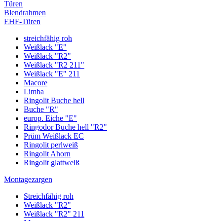
Türen
Blendrahmen
EHF-Türen
streichfähig roh
Weißlack "E"
Weißlack "R2"
Weißlack "R2 211"
Weißlack "E" 211
Macore
Limba
Ringolit Buche hell
Buche "R"
europ. Eiche "E"
Ringodor Buche hell "R2"
Prüm Weißlack EC
Ringolit perlweiß
Ringolit Ahorn
Ringolit glattweiß
Montagezargen
Streichfähig roh
Weißlack "R2"
Weißlack "R2" 211