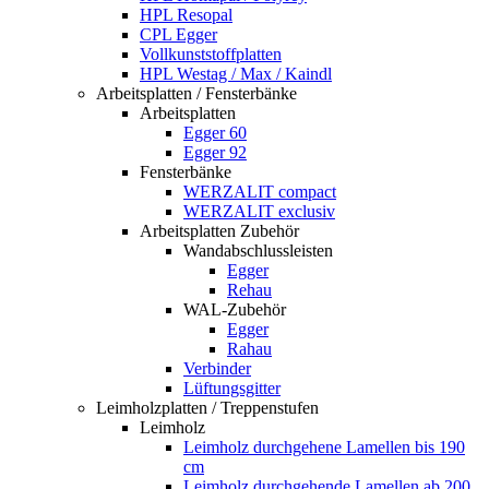
HPL Resopal
CPL Egger
Vollkunststoffplatten
HPL Westag / Max / Kaindl
Arbeitsplatten / Fensterbänke
Arbeitsplatten
Egger 60
Egger 92
Fensterbänke
WERZALIT compact
WERZALIT exclusiv
Arbeitsplatten Zubehör
Wandabschlussleisten
Egger
Rehau
WAL-Zubehör
Egger
Rahau
Verbinder
Lüftungsgitter
Leimholzplatten / Treppenstufen
Leimholz
Leimholz durchgehene Lamellen bis 190
cm
Leimholz durchgehende Lamellen ab 200