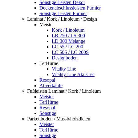
Sonstige Leisten Dekor
Deckenabschlussleisten Furnier
Sonstige Leisten Furnier
Laminat / Kork / Linoleum / Design
Meister
Kork / Linoleum
LB 250 / LS 300
LD 300 Melange
LC 55 / LC 200
LC 50S / LC 200S
Designboden
TerHürne
Vitality Line
Vitality Line AkusTec
Resopal
Abverkäufe
Fußleisten Laminat / Kork / Linoleum
Meister
TerHürne
Resopal
Sonstige
Parkettboden / Massivholzdielen
Meister
TerHürne
Sonstige