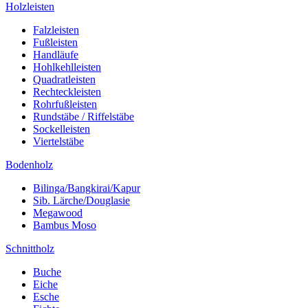
Holzleisten
Falzleisten
Fußleisten
Handläufe
Hohlkehlleisten
Quadratleisten
Rechteckleisten
Rohrfußleisten
Rundstäbe / Riffelstäbe
Sockelleisten
Viertelstäbe
Bodenholz
Bilinga/Bangkirai/Kapur
Sib. Lärche/Douglasie
Megawood
Bambus Moso
Schnittholz
Buche
Eiche
Esche