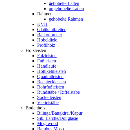
gehobelte Latten
ungehobelte Latten
Rahmen
gehobelte Rahmen
KVH
Glattkantbretter
Balkonbretter
Hobeldiele
Profilholz
Holzleisten
Falzleisten
Fußleisten
Handläufe
Hohlkehlleisten
Quadratleisten
Rechteckleisten
Rohrfußleisten
Rundstäbe / Riffelstäbe
Sockelleisten
Viertelstäbe
Bodenholz
Bilinga/Bangkirai/Kapur
Sib. Lärche/Douglasie
Megawood
Bambus Moso