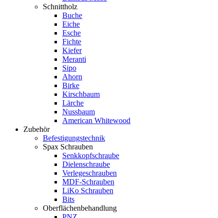
Schnittholz
Buche
Eiche
Esche
Fichte
Kiefer
Meranti
Sipo
Ahorn
Birke
Kirschbaum
Lärche
Nussbaum
American Whitewood
Zubehör
Befestigungstechnik
Spax Schrauben
Senkkopfschraube
Dielenschraube
Verlegeschrauben
MDF-Schrauben
LiKo Schrauben
Bits
Oberflächenbehandlung
PNZ