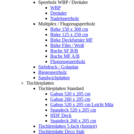
Sperrholz WBP / Dreitaler
WBP
Dreitaler
Nadelsperrholz
Multiplex / Flugzeugsperrholz
Birke 150 x 300 cm
Birke 125 x 250 cm
Birke Deckfurnier MF
Birke Film / Weiß
Buche SF B/B
Buche MF A/B
Flugzeugsperrholz
Siebdruck / Golaplan
Biegesperrholz
Sandwichplatten
Tischlerplatten
Tischlerplatten Standard
Gabun 520 x 205 cm
Gabun 260 x 205 cm
Gabun 520 x 205 cm Leicht Mila
Spandeck 520 x 205 cm
HDF Deck
Spandeck 260 x 205 cm
Tischlerplatten 5-fach (furniert)
Tischlerplatte Deco Stab