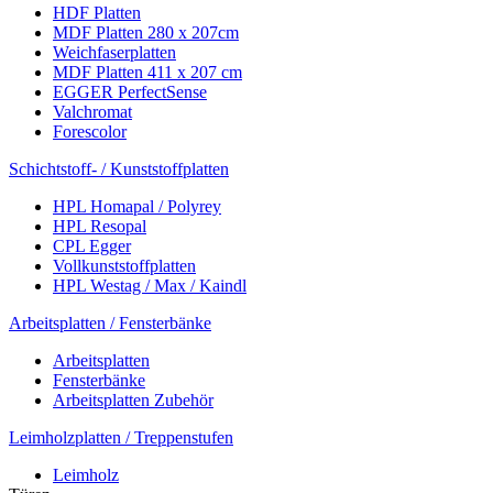
HDF Platten
MDF Platten 280 x 207cm
Weichfaserplatten
MDF Platten 411 x 207 cm
EGGER PerfectSense
Valchromat
Forescolor
Schichtstoff- / Kunststoffplatten
HPL Homapal / Polyrey
HPL Resopal
CPL Egger
Vollkunststoffplatten
HPL Westag / Max / Kaindl
Arbeitsplatten / Fensterbänke
Arbeitsplatten
Fensterbänke
Arbeitsplatten Zubehör
Leimholzplatten / Treppenstufen
Leimholz