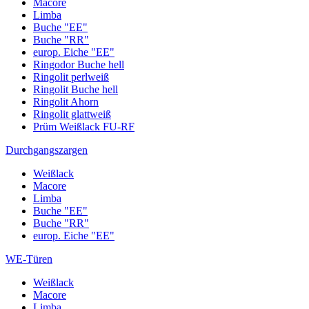
Macore
Limba
Buche "EE"
Buche "RR"
europ. Eiche "EE"
Ringodor Buche hell
Ringolit perlweiß
Ringolit Buche hell
Ringolit Ahorn
Ringolit glattweiß
Prüm Weißlack FU-RF
Durchgangszargen
Weißlack
Macore
Limba
Buche "EE"
Buche "RR"
europ. Eiche "EE"
WE-Türen
Weißlack
Macore
Limba