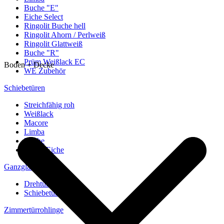
Buche "E"
Eiche Select
Ringolit Buche hell
Ringolit Ahorn / Perlweiß
Ringolit Glattweiß
Buche "R"
Prüm Weißlack EC
Boden + Decke
WE Zubehör
Schiebetüren
Streichfähig roh
Weißlack
Macore
Limba
Buche
europ. Eiche
Ganzglastüren
Drehtüren
Schiebetüren
Zimmertürrohlinge