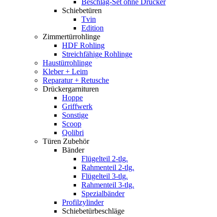
Beschlag-Set ohne Drücker
Schiebetüren
Tvin
Edition
Zimmertürrohlinge
HDF Rohling
Streichfähige Rohlinge
Haustürrohlinge
Kleber + Leim
Reparatur + Retusche
Drückergarnituren
Hoppe
Griffwerk
Sonstige
Scoop
Qolibri
Türen Zubehör
Bänder
Flügelteil 2-tlg.
Rahmenteil 2-tlg.
Flügelteil 3-tlg.
Rahmenteil 3-tlg.
Spezialbänder
Profilzylinder
Schiebetürbeschläge