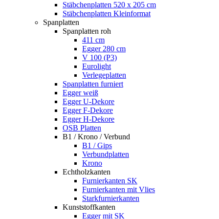
Stäbchenplatten 520 x 205 cm
Stäbchenplatten Kleinformat
Spanplatten
Spanplatten roh
411 cm
Egger 280 cm
V 100 (P3)
Eurolight
Verlegeplatten
Spanplatten furniert
Egger weiß
Egger U-Dekore
Egger F-Dekore
Egger H-Dekore
OSB Platten
B1 / Krono / Verbund
B1 / Gips
Verbundplatten
Krono
Echtholzkanten
Furnierkanten SK
Furnierkanten mit Vlies
Starkfurnierkanten
Kunststoffkanten
Egger mit SK