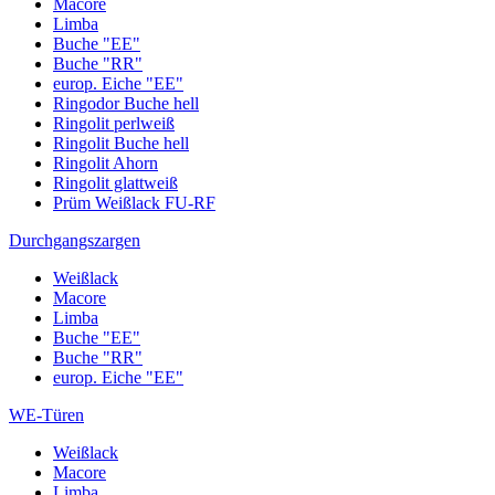
Macore
Limba
Buche "EE"
Buche "RR"
europ. Eiche "EE"
Ringodor Buche hell
Ringolit perlweiß
Ringolit Buche hell
Ringolit Ahorn
Ringolit glattweiß
Prüm Weißlack FU-RF
Durchgangszargen
Weißlack
Macore
Limba
Buche "EE"
Buche "RR"
europ. Eiche "EE"
WE-Türen
Weißlack
Macore
Limba