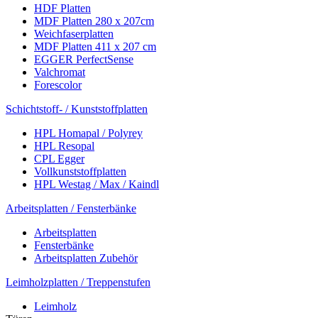
HDF Platten
MDF Platten 280 x 207cm
Weichfaserplatten
MDF Platten 411 x 207 cm
EGGER PerfectSense
Valchromat
Forescolor
Schichtstoff- / Kunststoffplatten
HPL Homapal / Polyrey
HPL Resopal
CPL Egger
Vollkunststoffplatten
HPL Westag / Max / Kaindl
Arbeitsplatten / Fensterbänke
Arbeitsplatten
Fensterbänke
Arbeitsplatten Zubehör
Leimholzplatten / Treppenstufen
Leimholz