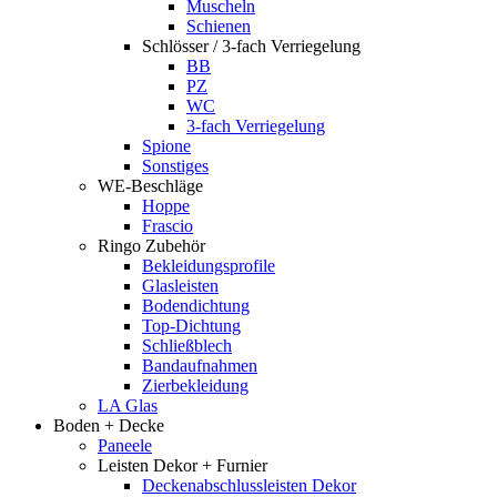
Muscheln
Schienen
Schlösser / 3-fach Verriegelung
BB
PZ
WC
3-fach Verriegelung
Spione
Sonstiges
WE-Beschläge
Hoppe
Frascio
Ringo Zubehör
Bekleidungsprofile
Glasleisten
Bodendichtung
Top-Dichtung
Schließblech
Bandaufnahmen
Zierbekleidung
LA Glas
Boden + Decke
Paneele
Leisten Dekor + Furnier
Deckenabschlussleisten Dekor