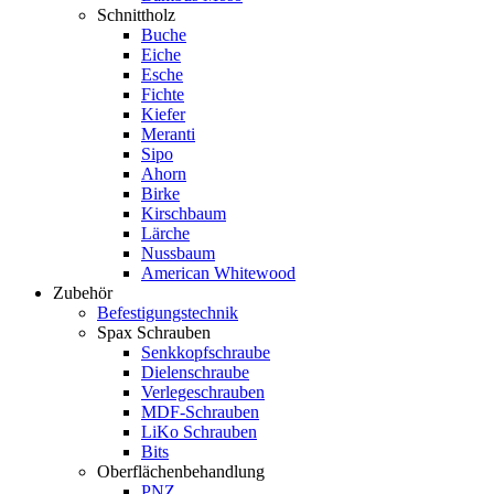
Schnittholz
Buche
Eiche
Esche
Fichte
Kiefer
Meranti
Sipo
Ahorn
Birke
Kirschbaum
Lärche
Nussbaum
American Whitewood
Zubehör
Befestigungstechnik
Spax Schrauben
Senkkopfschraube
Dielenschraube
Verlegeschrauben
MDF-Schrauben
LiKo Schrauben
Bits
Oberflächenbehandlung
PNZ