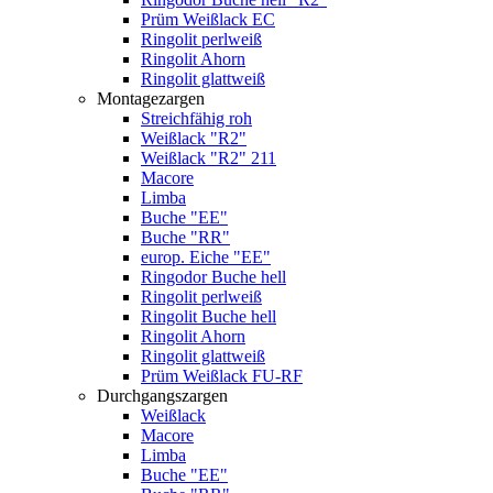
Prüm Weißlack EC
Ringolit perlweiß
Ringolit Ahorn
Ringolit glattweiß
Montagezargen
Streichfähig roh
Weißlack "R2"
Weißlack "R2" 211
Macore
Limba
Buche "EE"
Buche "RR"
europ. Eiche "EE"
Ringodor Buche hell
Ringolit perlweiß
Ringolit Buche hell
Ringolit Ahorn
Ringolit glattweiß
Prüm Weißlack FU-RF
Durchgangszargen
Weißlack
Macore
Limba
Buche "EE"