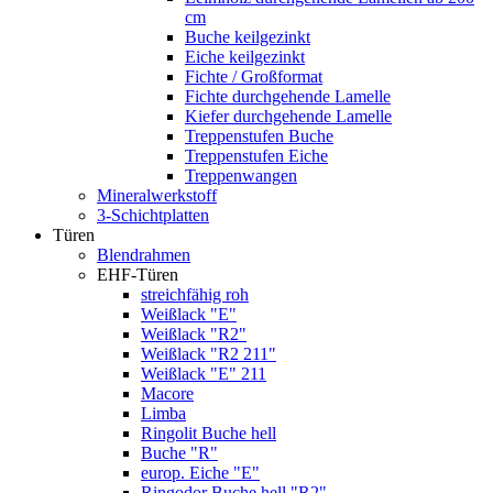
cm
Buche keilgezinkt
Eiche keilgezinkt
Fichte / Großformat
Fichte durchgehende Lamelle
Kiefer durchgehende Lamelle
Treppenstufen Buche
Treppenstufen Eiche
Treppenwangen
Mineralwerkstoff
3-Schichtplatten
Türen
Blendrahmen
EHF-Türen
streichfähig roh
Weißlack "E"
Weißlack "R2"
Weißlack "R2 211"
Weißlack "E" 211
Macore
Limba
Ringolit Buche hell
Buche "R"
europ. Eiche "E"
Ringodor Buche hell "R2"