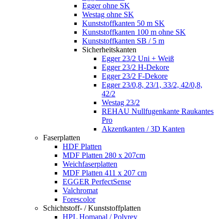
Egger ohne SK
Westag ohne SK
Kunststoffkanten 50 m SK
Kunststoffkanten 100 m ohne SK
Kunststoffkanten SB / 5 m
Sicherheitskanten
Egger 23/2 Uni + Weiß
Egger 23/2 H-Dekore
Egger 23/2 F-Dekore
Egger 23/0,8, 23/1, 33/2, 42/0,8,
42/2
Westag 23/2
REHAU Nullfugenkante Raukantes
Pro
Akzentkanten / 3D Kanten
Faserplatten
HDF Platten
MDF Platten 280 x 207cm
Weichfaserplatten
MDF Platten 411 x 207 cm
EGGER PerfectSense
Valchromat
Forescolor
Schichtstoff- / Kunststoffplatten
HPL Homapal / Polyrey