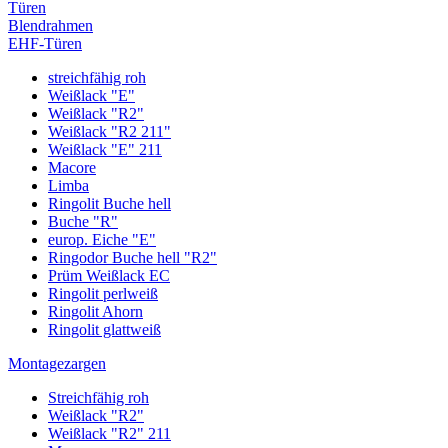
Türen
Blendrahmen
EHF-Türen
streichfähig roh
Weißlack "E"
Weißlack "R2"
Weißlack "R2 211"
Weißlack "E" 211
Macore
Limba
Ringolit Buche hell
Buche "R"
europ. Eiche "E"
Ringodor Buche hell "R2"
Prüm Weißlack EC
Ringolit perlweiß
Ringolit Ahorn
Ringolit glattweiß
Montagezargen
Streichfähig roh
Weißlack "R2"
Weißlack "R2" 211