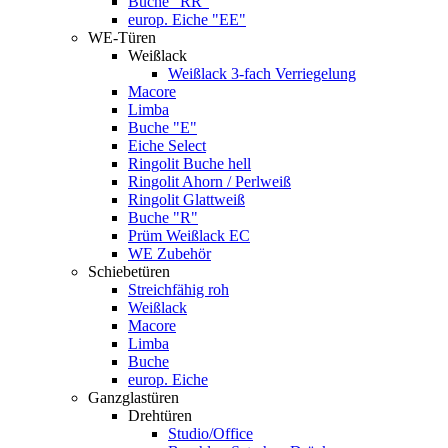
Buche "RR"
europ. Eiche "EE"
WE-Türen
Weißlack
Weißlack 3-fach Verriegelung
Macore
Limba
Buche "E"
Eiche Select
Ringolit Buche hell
Ringolit Ahorn / Perlweiß
Ringolit Glattweiß
Buche "R"
Prüm Weißlack EC
WE Zubehör
Schiebetüren
Streichfähig roh
Weißlack
Macore
Limba
Buche
europ. Eiche
Ganzglastüren
Drehtüren
Studio/Office