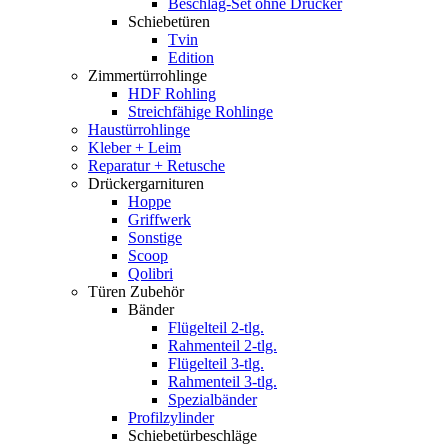
Beschlag-Set ohne Drücker
Schiebetüren
Tvin
Edition
Zimmertürrohlinge
HDF Rohling
Streichfähige Rohlinge
Haustürrohlinge
Kleber + Leim
Reparatur + Retusche
Drückergarnituren
Hoppe
Griffwerk
Sonstige
Scoop
Qolibri
Türen Zubehör
Bänder
Flügelteil 2-tlg.
Rahmenteil 2-tlg.
Flügelteil 3-tlg.
Rahmenteil 3-tlg.
Spezialbänder
Profilzylinder
Schiebetürbeschläge