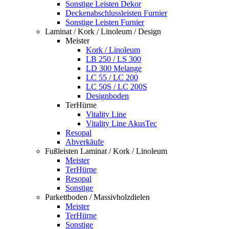
Sonstige Leisten Dekor
Deckenabschlussleisten Furnier
Sonstige Leisten Furnier
Laminat / Kork / Linoleum / Design
Meister
Kork / Linoleum
LB 250 / LS 300
LD 300 Melange
LC 55 / LC 200
LC 50S / LC 200S
Designboden
TerHürne
Vitality Line
Vitality Line AkusTec
Resopal
Abverkäufe
Fußleisten Laminat / Kork / Linoleum
Meister
TerHürne
Resopal
Sonstige
Parkettboden / Massivholzdielen
Meister
TerHürne
Sonstige