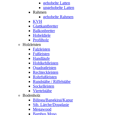
gehobelte Latten
ungehobelte Latten
Rahmen
gehobelte Rahmen
KVH
Glattkantbretter
Balkonbretter
Hobeldiele
Profilholz
Holzleisten
Falzleisten
Fußleisten
Handläufe
Hohlkehlleisten
Quadratleisten
Rechteckleisten
Rohrfußleisten
Rundstäbe / Riffelstäbe
Sockelleisten
Viertelstäbe
Bodenholz
Bilinga/Bangkirai/Kapur
Sib. Lärche/Douglasie
Megawood
Bambus Moso