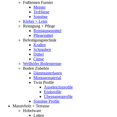
Fußleisten Furnier
Meister
TerHürne
Sonstige
Kleber + Leim
Reinigung + Pflege
Reinigungsmittel
Pflegemittel
Befestigungstechnik
Krallen
Schrauben
Dübel
Clipse
Wellhöfer Bodentreppe
Boden Zubehör
Dämmunterlagen
Montagematerial
Twin Profile
Ausgleichsprofile
Endprofile
Übergangsprofile
Sonstige Profile
Massivholz + Terrasse
Hobelware
Latten