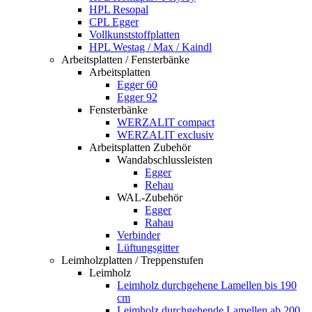
HPL Resopal
CPL Egger
Vollkunststoffplatten
HPL Westag / Max / Kaindl
Arbeitsplatten / Fensterbänke
Arbeitsplatten
Egger 60
Egger 92
Fensterbänke
WERZALIT compact
WERZALIT exclusiv
Arbeitsplatten Zubehör
Wandabschlussleisten
Egger
Rehau
WAL-Zubehör
Egger
Rahau
Verbinder
Lüftungsgitter
Leimholzplatten / Treppenstufen
Leimholz
Leimholz durchgehene Lamellen bis 190
cm
Leimholz durchgehende Lamellen ab 200