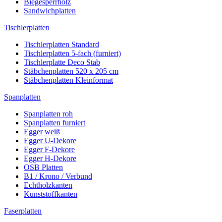
Biegesperrholz
Sandwichplatten
Tischlerplatten
Tischlerplatten Standard
Tischlerplatten 5-fach (furniert)
Tischlerplatte Deco Stab
Stäbchenplatten 520 x 205 cm
Stäbchenplatten Kleinformat
Spanplatten
Spanplatten roh
Spanplatten furniert
Egger weiß
Egger U-Dekore
Egger F-Dekore
Egger H-Dekore
OSB Platten
B1 / Krono / Verbund
Echtholzkanten
Kunststoffkanten
Faserplatten