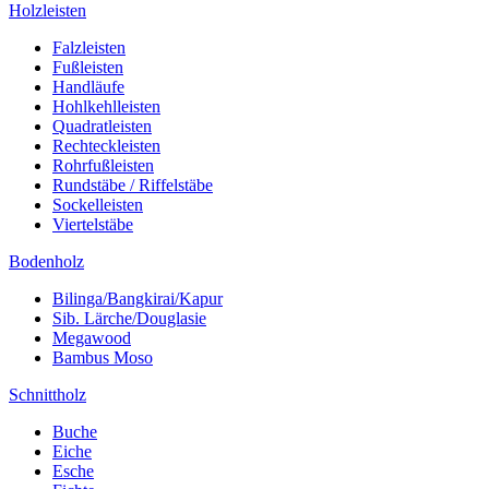
Holzleisten
Falzleisten
Fußleisten
Handläufe
Hohlkehlleisten
Quadratleisten
Rechteckleisten
Rohrfußleisten
Rundstäbe / Riffelstäbe
Sockelleisten
Viertelstäbe
Bodenholz
Bilinga/Bangkirai/Kapur
Sib. Lärche/Douglasie
Megawood
Bambus Moso
Schnittholz
Buche
Eiche
Esche