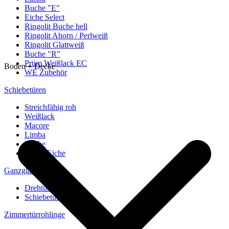
Buche "E"
Eiche Select
Ringolit Buche hell
Ringolit Ahorn / Perlweiß
Ringolit Glattweiß
Buche "R"
Prüm Weißlack EC
Boden + Decke
WE Zubehör
Schiebetüren
Streichfähig roh
Weißlack
Macore
Limba
Buche
europ. Eiche
Ganzglastüren
Drehtüren
Schiebetüren
Zimmertürrohlinge