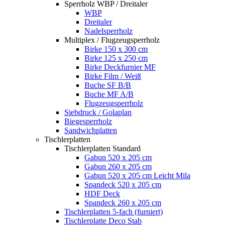
Sperrholz WBP / Dreitaler
WBP
Dreitaler
Nadelsperrholz
Multiplex / Flugzeugsperrholz
Birke 150 x 300 cm
Birke 125 x 250 cm
Birke Deckfurnier MF
Birke Film / Weiß
Buche SF B/B
Buche MF A/B
Flugzeugsperrholz
Siebdruck / Golaplan
Biegesperrholz
Sandwichplatten
Tischlerplatten
Tischlerplatten Standard
Gabun 520 x 205 cm
Gabun 260 x 205 cm
Gabun 520 x 205 cm Leicht Mila
Spandeck 520 x 205 cm
HDF Deck
Spandeck 260 x 205 cm
Tischlerplatten 5-fach (furniert)
Tischlerplatte Deco Stab