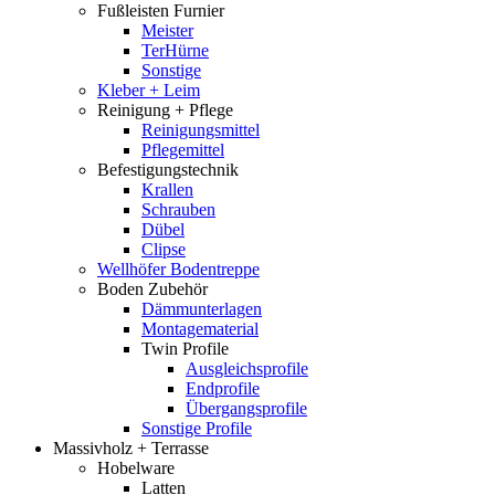
Fußleisten Furnier
Meister
TerHürne
Sonstige
Kleber + Leim
Reinigung + Pflege
Reinigungsmittel
Pflegemittel
Befestigungstechnik
Krallen
Schrauben
Dübel
Clipse
Wellhöfer Bodentreppe
Boden Zubehör
Dämmunterlagen
Montagematerial
Twin Profile
Ausgleichsprofile
Endprofile
Übergangsprofile
Sonstige Profile
Massivholz + Terrasse
Hobelware
Latten