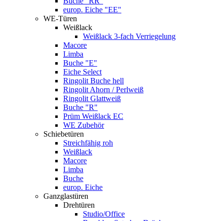
Buche "RR"
europ. Eiche "EE"
WE-Türen
Weißlack
Weißlack 3-fach Verriegelung
Macore
Limba
Buche "E"
Eiche Select
Ringolit Buche hell
Ringolit Ahorn / Perlweiß
Ringolit Glattweiß
Buche "R"
Prüm Weißlack EC
WE Zubehör
Schiebetüren
Streichfähig roh
Weißlack
Macore
Limba
Buche
europ. Eiche
Ganzglastüren
Drehtüren
Studio/Office