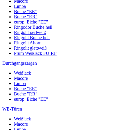
Macore
Limba
Buche "EE"
Buche "RR"
europ. Eiche "EE"
Ringodor Buche hell
Ringolit perlweiß
Ringolit Buche hell
Ringolit Ahorn
Ringolit glattweiß
Prüm Weißlack FU-RF
Durchgangszargen
Weißlack
Macore
Limba
Buche "EE"
Buche "RR"
europ. Eiche "EE"
WE-Türen
Weißlack
Macore
Limba