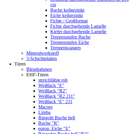
cm
Buche keilgezinkt
Eiche keilgezinkt
Fichte / Großformat
Fichte durchgehende Lamelle
Kiefer durchgehende Lamelle
Treppenstufen Buche
Treppenstufen Eiche
Treppenwangen
Mineralwerkstoff
3-Schichtplatten
Türen
Blendrahmen
EHF-Türen
streichfähig roh
Weißlack "E"
Weißlack "R2"
Weißlack "R2 211"
Weißlack "E" 211
Macore
Limba
Ringolit Buche hell
Buche "R"
europ. Eiche "E"
Ringodor Buche hell "R2"