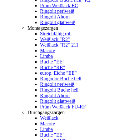
Prüm Weißlack EC
Ringolit perlweiß
Ringolit Ahorn
Ringolit glattweiß
Montagezargen
Streichfähig roh
Weißlack "R2"
Weißlack "R2" 211
Macore
Limba
Buche "EE"
Buche "RR"
europ. Eiche "EE"
Ringodor Buche hell
Ringolit perlweiß
Ringolit Buche hell
Ringolit Ahorn
Ringolit glattweiß
Prüm Weißlack FU-RF
Durchgangszargen
Weißlack
Macore
Limba
Buche "EE"