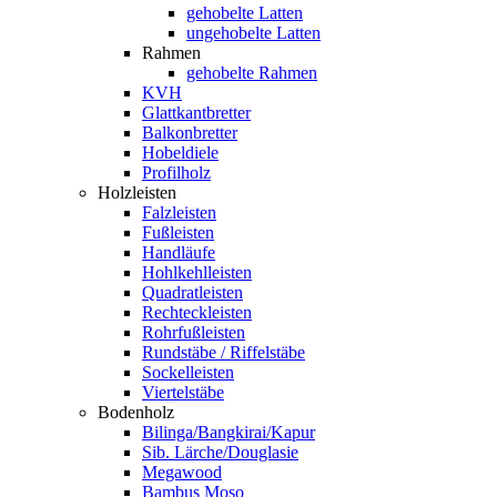
gehobelte Latten
ungehobelte Latten
Rahmen
gehobelte Rahmen
KVH
Glattkantbretter
Balkonbretter
Hobeldiele
Profilholz
Holzleisten
Falzleisten
Fußleisten
Handläufe
Hohlkehlleisten
Quadratleisten
Rechteckleisten
Rohrfußleisten
Rundstäbe / Riffelstäbe
Sockelleisten
Viertelstäbe
Bodenholz
Bilinga/Bangkirai/Kapur
Sib. Lärche/Douglasie
Megawood
Bambus Moso