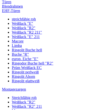
Türen
Blendrahmen
EHF-Türen
streichfähig roh
Weißlack "E"
Weißlack "R2"
Weißlack "R2 211"
Weißlack "E" 211
Macore
Limba
Ringolit Buche hell
Buche "R"
europ. Eiche "E"
Ringodor Buche hell "R2"
Prüm Weißlack EC
Ringolit perlweiß
Ringolit Ahorn
Ringolit glattweiß
Montagezargen
Streichfähig roh
Weißlack "R2"
Weißlack "R2" 211