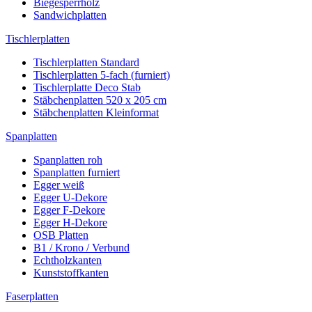
Biegesperrholz
Sandwichplatten
Tischlerplatten
Tischlerplatten Standard
Tischlerplatten 5-fach (furniert)
Tischlerplatte Deco Stab
Stäbchenplatten 520 x 205 cm
Stäbchenplatten Kleinformat
Spanplatten
Spanplatten roh
Spanplatten furniert
Egger weiß
Egger U-Dekore
Egger F-Dekore
Egger H-Dekore
OSB Platten
B1 / Krono / Verbund
Echtholzkanten
Kunststoffkanten
Faserplatten