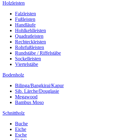
Holzleisten
Falzleisten
Fußleisten
Handläufe
Hohlkehlleisten
Quadratleisten
Rechteckleisten
Rohrfußleisten
Rundstäbe / Riffelstäbe
Sockelleisten
Viertelstäbe
Bodenholz
Bilinga/Bangkirai/Kapur
Sib. Lärche/Douglasie
Megawood
Bambus Moso
Schnittholz
Buche
Eiche
Esche