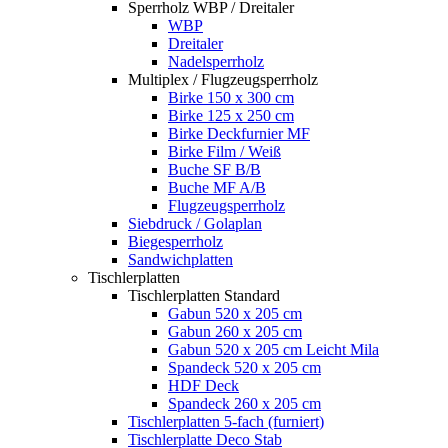
Sperrholz WBP / Dreitaler
WBP
Dreitaler
Nadelsperrholz
Multiplex / Flugzeugsperrholz
Birke 150 x 300 cm
Birke 125 x 250 cm
Birke Deckfurnier MF
Birke Film / Weiß
Buche SF B/B
Buche MF A/B
Flugzeugsperrholz
Siebdruck / Golaplan
Biegesperrholz
Sandwichplatten
Tischlerplatten
Tischlerplatten Standard
Gabun 520 x 205 cm
Gabun 260 x 205 cm
Gabun 520 x 205 cm Leicht Mila
Spandeck 520 x 205 cm
HDF Deck
Spandeck 260 x 205 cm
Tischlerplatten 5-fach (furniert)
Tischlerplatte Deco Stab