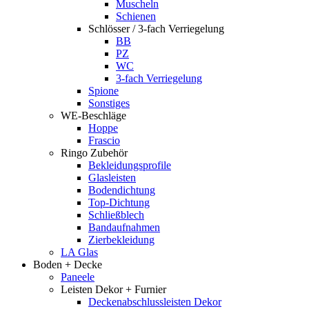
Muscheln
Schienen
Schlösser / 3-fach Verriegelung
BB
PZ
WC
3-fach Verriegelung
Spione
Sonstiges
WE-Beschläge
Hoppe
Frascio
Ringo Zubehör
Bekleidungsprofile
Glasleisten
Bodendichtung
Top-Dichtung
Schließblech
Bandaufnahmen
Zierbekleidung
LA Glas
Boden + Decke
Paneele
Leisten Dekor + Furnier
Deckenabschlussleisten Dekor