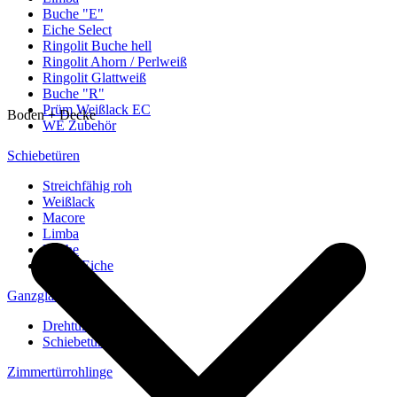
Buche "E"
Eiche Select
Ringolit Buche hell
Ringolit Ahorn / Perlweiß
Ringolit Glattweiß
Buche "R"
Prüm Weißlack EC
Boden + Decke
WE Zubehör
Schiebetüren
Streichfähig roh
Weißlack
Macore
Limba
Buche
europ. Eiche
Ganzglastüren
Drehtüren
Schiebetüren
Zimmertürrohlinge