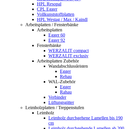
HPL Resopal
CPL Egger
Vollkunststoffplatten
HPL Westag / Max / Kaindl
Arbeitsplatten / Fensterbänke
Arbeitsplatten
Egger 60
Egger 92
Fensterbänke
WERZALIT compact
WERZALIT exclusiv
Arbeitsplatten Zubehör
Wandabschlussleisten
Egger
Rehau
WAL-Zubehör
Egger
Rahau
Verbinder
Lüftungsgitter
Leimholzplatten / Treppenstufen
Leimholz
Leimholz durchgehene Lamellen bis 190
cm
Leimholz durchgehende Lamellen ab 200