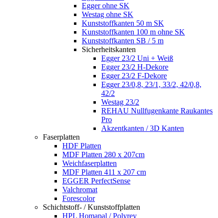
Egger ohne SK
Westag ohne SK
Kunststoffkanten 50 m SK
Kunststoffkanten 100 m ohne SK
Kunststoffkanten SB / 5 m
Sicherheitskanten
Egger 23/2 Uni + Weiß
Egger 23/2 H-Dekore
Egger 23/2 F-Dekore
Egger 23/0,8, 23/1, 33/2, 42/0,8,
42/2
Westag 23/2
REHAU Nullfugenkante Raukantes
Pro
Akzentkanten / 3D Kanten
Faserplatten
HDF Platten
MDF Platten 280 x 207cm
Weichfaserplatten
MDF Platten 411 x 207 cm
EGGER PerfectSense
Valchromat
Forescolor
Schichtstoff- / Kunststoffplatten
HPL Homapal / Polyrey