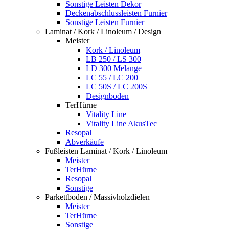
Sonstige Leisten Dekor
Deckenabschlussleisten Furnier
Sonstige Leisten Furnier
Laminat / Kork / Linoleum / Design
Meister
Kork / Linoleum
LB 250 / LS 300
LD 300 Melange
LC 55 / LC 200
LC 50S / LC 200S
Designboden
TerHürne
Vitality Line
Vitality Line AkusTec
Resopal
Abverkäufe
Fußleisten Laminat / Kork / Linoleum
Meister
TerHürne
Resopal
Sonstige
Parkettboden / Massivholzdielen
Meister
TerHürne
Sonstige