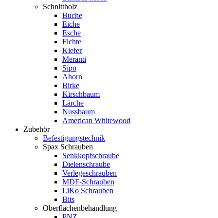
Schnittholz
Buche
Eiche
Esche
Fichte
Kiefer
Meranti
Sipo
Ahorn
Birke
Kirschbaum
Lärche
Nussbaum
American Whitewood
Zubehör
Befestigungstechnik
Spax Schrauben
Senkkopfschraube
Dielenschraube
Verlegeschrauben
MDF-Schrauben
LiKo Schrauben
Bits
Oberflächenbehandlung
PNZ