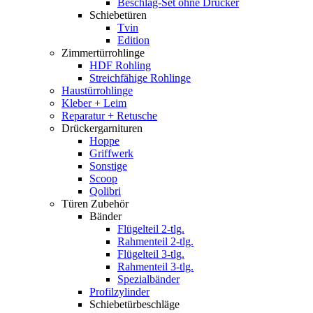
Beschlag-Set ohne Drücker
Schiebetüren
Tvin
Edition
Zimmertürrohlinge
HDF Rohling
Streichfähige Rohlinge
Haustürrohlinge
Kleber + Leim
Reparatur + Retusche
Drückergarnituren
Hoppe
Griffwerk
Sonstige
Scoop
Qolibri
Türen Zubehör
Bänder
Flügelteil 2-tlg.
Rahmenteil 2-tlg.
Flügelteil 3-tlg.
Rahmenteil 3-tlg.
Spezialbänder
Profilzylinder
Schiebetürbeschläge