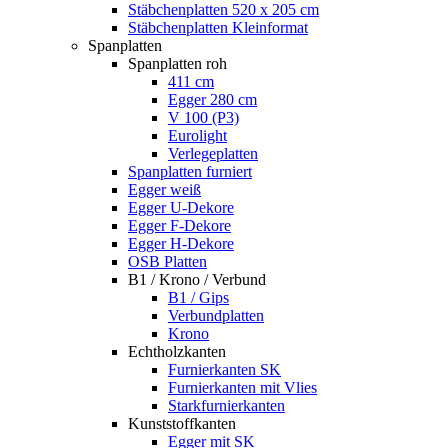
Stäbchenplatten 520 x 205 cm
Stäbchenplatten Kleinformat
Spanplatten
Spanplatten roh
411 cm
Egger 280 cm
V 100 (P3)
Eurolight
Verlegeplatten
Spanplatten furniert
Egger weiß
Egger U-Dekore
Egger F-Dekore
Egger H-Dekore
OSB Platten
B1 / Krono / Verbund
B1 / Gips
Verbundplatten
Krono
Echtholzkanten
Furnierkanten SK
Furnierkanten mit Vlies
Starkfurnierkanten
Kunststoffkanten
Egger mit SK