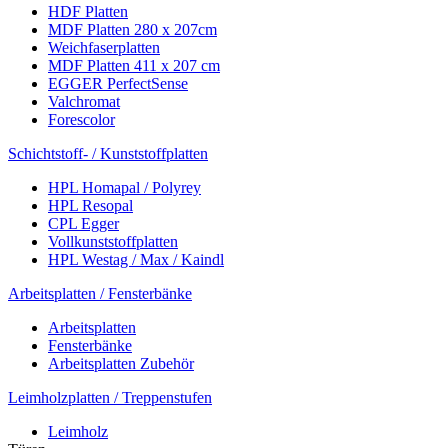
HDF Platten
MDF Platten 280 x 207cm
Weichfaserplatten
MDF Platten 411 x 207 cm
EGGER PerfectSense
Valchromat
Forescolor
Schichtstoff- / Kunststoffplatten
HPL Homapal / Polyrey
HPL Resopal
CPL Egger
Vollkunststoffplatten
HPL Westag / Max / Kaindl
Arbeitsplatten / Fensterbänke
Arbeitsplatten
Fensterbänke
Arbeitsplatten Zubehör
Leimholzplatten / Treppenstufen
Leimholz