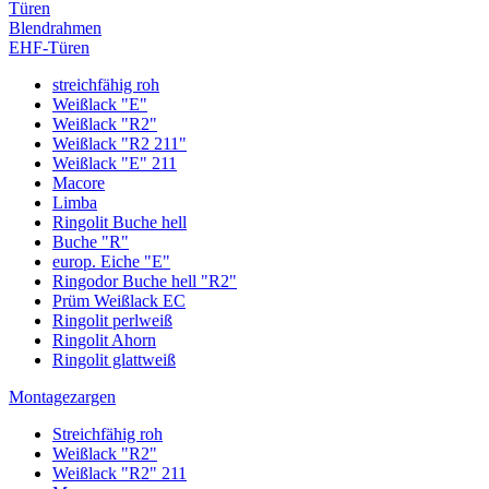
Türen
Blendrahmen
EHF-Türen
streichfähig roh
Weißlack "E"
Weißlack "R2"
Weißlack "R2 211"
Weißlack "E" 211
Macore
Limba
Ringolit Buche hell
Buche "R"
europ. Eiche "E"
Ringodor Buche hell "R2"
Prüm Weißlack EC
Ringolit perlweiß
Ringolit Ahorn
Ringolit glattweiß
Montagezargen
Streichfähig roh
Weißlack "R2"
Weißlack "R2" 211