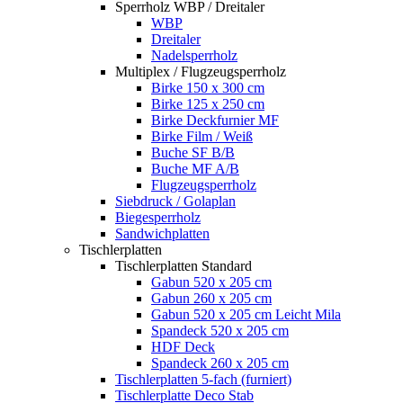
Sperrholz WBP / Dreitaler
WBP
Dreitaler
Nadelsperrholz
Multiplex / Flugzeugsperrholz
Birke 150 x 300 cm
Birke 125 x 250 cm
Birke Deckfurnier MF
Birke Film / Weiß
Buche SF B/B
Buche MF A/B
Flugzeugsperrholz
Siebdruck / Golaplan
Biegesperrholz
Sandwichplatten
Tischlerplatten
Tischlerplatten Standard
Gabun 520 x 205 cm
Gabun 260 x 205 cm
Gabun 520 x 205 cm Leicht Mila
Spandeck 520 x 205 cm
HDF Deck
Spandeck 260 x 205 cm
Tischlerplatten 5-fach (furniert)
Tischlerplatte Deco Stab