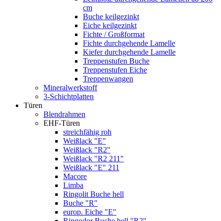
cm
Buche keilgezinkt
Eiche keilgezinkt
Fichte / Großformat
Fichte durchgehende Lamelle
Kiefer durchgehende Lamelle
Treppenstufen Buche
Treppenstufen Eiche
Treppenwangen
Mineralwerkstoff
3-Schichtplatten
Türen
Blendrahmen
EHF-Türen
streichfähig roh
Weißlack "E"
Weißlack "R2"
Weißlack "R2 211"
Weißlack "E" 211
Macore
Limba
Ringolit Buche hell
Buche "R"
europ. Eiche "E"
Ringodor Buche hell "R2"