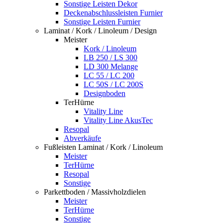
Sonstige Leisten Dekor
Deckenabschlussleisten Furnier
Sonstige Leisten Furnier
Laminat / Kork / Linoleum / Design
Meister
Kork / Linoleum
LB 250 / LS 300
LD 300 Melange
LC 55 / LC 200
LC 50S / LC 200S
Designboden
TerHürne
Vitality Line
Vitality Line AkusTec
Resopal
Abverkäufe
Fußleisten Laminat / Kork / Linoleum
Meister
TerHürne
Resopal
Sonstige
Parkettboden / Massivholzdielen
Meister
TerHürne
Sonstige