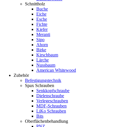
Schnittholz
Buche
Eiche
Esche
Fichte
Kiefer
Meranti
Sipo
Ahorn
Birke
Kirschbaum
Lärche
Nussbaum
American Whitewood
Zubehör
Befestigungstechnik
Spax Schrauben
Senkkopfschraube
Dielenschraube
Verlegeschrauben
MDF-Schrauben
LiKo Schrauben
Bits
Oberflächenbehandlung
PNZ