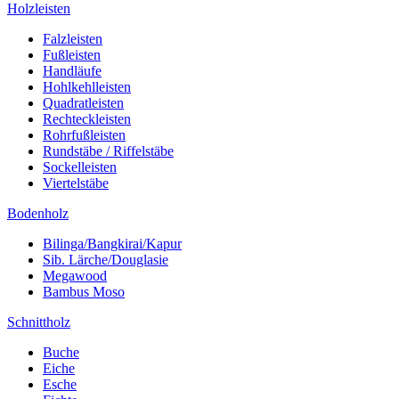
Holzleisten
Falzleisten
Fußleisten
Handläufe
Hohlkehlleisten
Quadratleisten
Rechteckleisten
Rohrfußleisten
Rundstäbe / Riffelstäbe
Sockelleisten
Viertelstäbe
Bodenholz
Bilinga/Bangkirai/Kapur
Sib. Lärche/Douglasie
Megawood
Bambus Moso
Schnittholz
Buche
Eiche
Esche