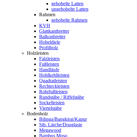
gehobelte Latten
ungehobelte Latten
Rahmen
gehobelte Rahmen
KVH
Glattkantbretter
Balkonbretter
Hobeldiele
Profilholz
Holzleisten
Falzleisten
Fußleisten
Handläufe
Hohlkehlleisten
Quadratleisten
Rechteckleisten
Rohrfußleisten
Rundstäbe / Riffelstäbe
Sockelleisten
Viertelstäbe
Bodenholz
Bilinga/Bangkirai/Kapur
Sib. Lärche/Douglasie
Megawood
Bambus Moso