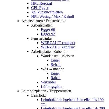
HPL Resopal
CPL Egger
Vollkunststoffplatten
HPL Westag / Max / Kaindl
Arbeitsplatten / Fensterbänke
Arbeitsplatten
Egger 60
Egger 92
Fensterbänke
WERZALIT compact
WERZALIT exclusiv
Arbeitsplatten Zubehör
Wandabschlussleisten
Egger
Rehau
WAL-Zubehör
Egger
Rahau
Verbinder
Lüftungsgitter
Leimholzplatten / Treppenstufen
Leimholz
Leimholz durchgehene Lamellen bis 190
cm
Leimholz durchgehende Lamellen ab 200