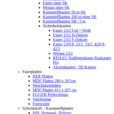
Egger ohne SK
Westag ohne SK
Kunststoffkanten 50 m SK
Kunststoffkanten 100 m ohne SK
Kunststoffkanten SB / 5 m
Sicherheitskanten
Egger 23/2 Uni + Weiß
Egger 23/2 H-Dekore
Egger 23/2 F-Dekore
Egger 23/0,8, 23/1, 33/2, 42/0,8,
42/2
Westag 23/2
REHAU Nullfugenkante Raukantes
Pro
Akzentkanten / 3D Kanten
Faserplatten
HDF Platten
MDF Platten 280 x 207cm
Weichfaserplatten
MDF Platten 411 x 207 cm
EGGER PerfectSense
Valchromat
Forescolor
Schichtstoff- / Kunststoffplatten
HPL Homapal / Polyrey