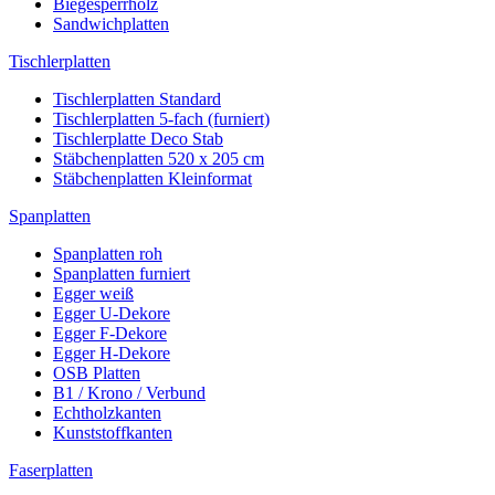
Biegesperrholz
Sandwichplatten
Tischlerplatten
Tischlerplatten Standard
Tischlerplatten 5-fach (furniert)
Tischlerplatte Deco Stab
Stäbchenplatten 520 x 205 cm
Stäbchenplatten Kleinformat
Spanplatten
Spanplatten roh
Spanplatten furniert
Egger weiß
Egger U-Dekore
Egger F-Dekore
Egger H-Dekore
OSB Platten
B1 / Krono / Verbund
Echtholzkanten
Kunststoffkanten
Faserplatten