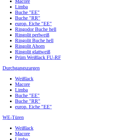
Macore
Limba
Buche "EE"
Buche "RR"
europ. Eiche "EE"
Ringodor Buche hell
Ringolit perlweiß
Ringolit Buche hell
Ringolit Ahorn
Ringolit glattweiß
Prüm Weißlack FU-RF
Durchgangszargen
Weißlack
Macore
Limba
Buche "EE"
Buche "RR"
europ. Eiche "EE"
WE-Türen
Weißlack
Macore
Limba