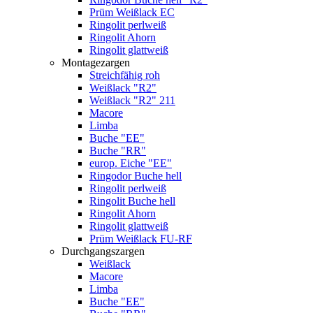
Prüm Weißlack EC
Ringolit perlweiß
Ringolit Ahorn
Ringolit glattweiß
Montagezargen
Streichfähig roh
Weißlack "R2"
Weißlack "R2" 211
Macore
Limba
Buche "EE"
Buche "RR"
europ. Eiche "EE"
Ringodor Buche hell
Ringolit perlweiß
Ringolit Buche hell
Ringolit Ahorn
Ringolit glattweiß
Prüm Weißlack FU-RF
Durchgangszargen
Weißlack
Macore
Limba
Buche "EE"