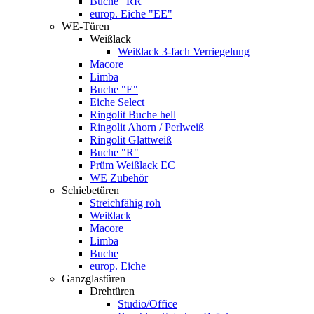
Buche "RR"
europ. Eiche "EE"
WE-Türen
Weißlack
Weißlack 3-fach Verriegelung
Macore
Limba
Buche "E"
Eiche Select
Ringolit Buche hell
Ringolit Ahorn / Perlweiß
Ringolit Glattweiß
Buche "R"
Prüm Weißlack EC
WE Zubehör
Schiebetüren
Streichfähig roh
Weißlack
Macore
Limba
Buche
europ. Eiche
Ganzglastüren
Drehtüren
Studio/Office