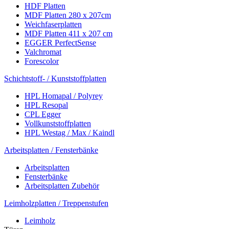
HDF Platten
MDF Platten 280 x 207cm
Weichfaserplatten
MDF Platten 411 x 207 cm
EGGER PerfectSense
Valchromat
Forescolor
Schichtstoff- / Kunststoffplatten
HPL Homapal / Polyrey
HPL Resopal
CPL Egger
Vollkunststoffplatten
HPL Westag / Max / Kaindl
Arbeitsplatten / Fensterbänke
Arbeitsplatten
Fensterbänke
Arbeitsplatten Zubehör
Leimholzplatten / Treppenstufen
Leimholz