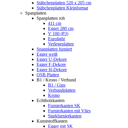
Stäbchenplatten 520 x 205 cm
Stäbchenplatten Kleinformat
Spanplatten
Spanplatten roh
411 cm
Egger 280 cm
V 100 (P3)
Eurolight
Verlegeplatten
Spanplatten furniert
Egger weiß
Egger U-Dekore
Egger F-Dekore
Egger H-Dekore
OSB Platten
B1 / Krono / Verbund
B1 / Gips
Verbundplatten
Krono
Echtholzkanten
Furnierkanten SK
Furnierkanten mit Vlies
Starkfurnierkanten
Kunststoffkanten
Egger mit SK