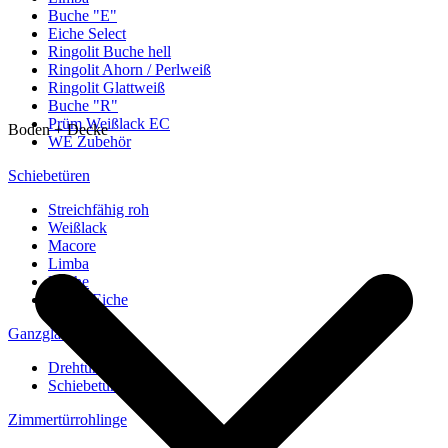
Buche "E"
Eiche Select
Ringolit Buche hell
Ringolit Ahorn / Perlweiß
Ringolit Glattweiß
Buche "R"
Prüm Weißlack EC
Boden + Decke
WE Zubehör
Schiebetüren
Streichfähig roh
Weißlack
Macore
Limba
Buche
europ. Eiche
Ganzglastüren
Drehtüren
Schiebetüren
Zimmertürrohlinge