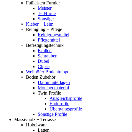
Fußleisten Furnier
Meister
TerHürne
Sonstige
Kleber + Leim
Reinigung + Pflege
Reinigungsmittel
Pflegemittel
Befestigungstechnik
Krallen
Schrauben
Dübel
Clipse
Wellhöfer Bodentreppe
Boden Zubehör
Dämmunterlagen
Montagematerial
Twin Profile
Ausgleichsprofile
Endprofile
Übergangsprofile
Sonstige Profile
Massivholz + Terrasse
Hobelware
Latten