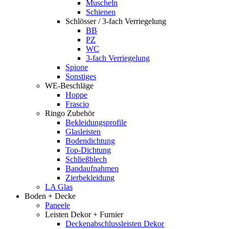
Muscheln
Schienen
Schlösser / 3-fach Verriegelung
BB
PZ
WC
3-fach Verriegelung
Spione
Sonstiges
WE-Beschläge
Hoppe
Frascio
Ringo Zubehör
Bekleidungsprofile
Glasleisten
Bodendichtung
Top-Dichtung
Schließblech
Bandaufnahmen
Zierbekleidung
LA Glas
Boden + Decke
Paneele
Leisten Dekor + Furnier
Deckenabschlussleisten Dekor