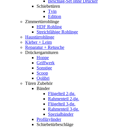
Beschlag-Set ohne Drücker
Schiebetüren
Tvin
Edition
Zimmertürrohlinge
HDF Rohling
Streichfähige Rohlinge
Haustürrohlinge
Kleber + Leim
Reparatur + Retusche
Drückergarnituren
Hoppe
Griffwerk
Sonstige
Scoop
Qolibri
Türen Zubehör
Bänder
Flügelteil 2-tlg.
Rahmenteil 2-tlg.
Flügelteil 3-tlg.
Rahmenteil 3-tlg.
Spezialbänder
Profilzylinder
Schiebetürbeschläge